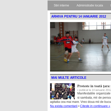
Stiri interne
Administratie locala
ARHIVA PENTRU 14 IANUARIE 2012
MAI MULTE ARTICOLE
Proteste in toată ţara
• publicat la 14 ianuarie 201
Manifestatiile organizat
si sambata, mii de perso
agitatia cea mai mare. Vreo doua mii de bucur
Nu exista comentarii
•
Citeste in continuare »