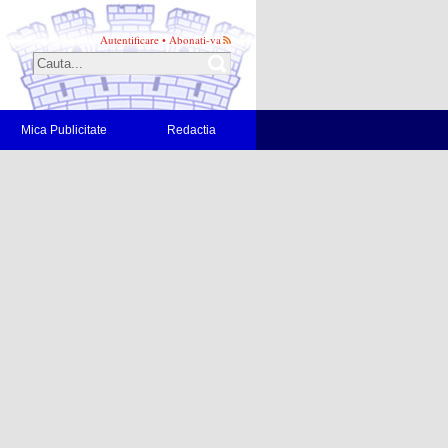
Autentificare
•
Abonati-va
Mica Publicitate
Redactia