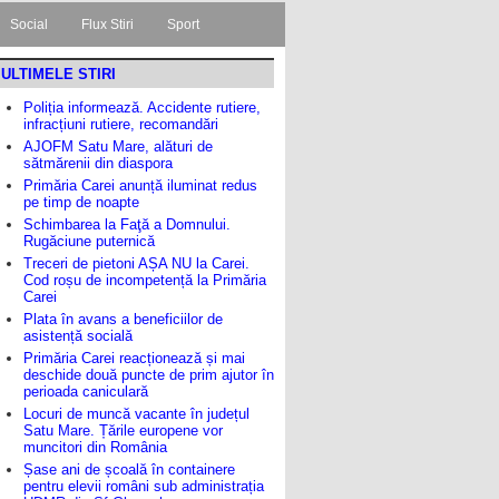
Social
Flux Stiri
Sport
ULTIMELE STIRI
Poliția informează. Accidente rutiere,
infracțiuni rutiere, recomandări
AJOFM Satu Mare, alături de
sătmărenii din diaspora
Primăria Carei anunță iluminat redus
pe timp de noapte
Schimbarea la Faţă a Domnului.
Rugăciune puternică
Treceri de pietoni AȘA NU la Carei.
Cod roșu de incompetență la Primăria
Carei
Plata în avans a beneficiilor de
asistență socială
Primăria Carei reacționează și mai
deschide două puncte de prim ajutor în
perioada caniculară
Locuri de muncă vacante în județul
Satu Mare. Țările europene vor
muncitori din România
Șase ani de școală în containere
pentru elevii români sub administrația