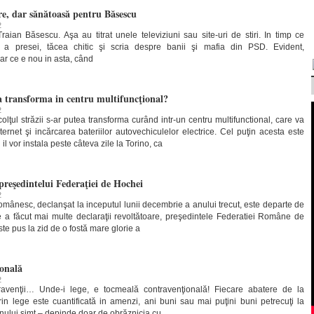
re, dar sănătoasă pentru Băsescu
2
raian Băsescu. Aşa au titrat unele televiziuni sau site-uri de stiri. In timp ce
rte a presei, tăcea chitic şi scria despre banii şi mafia din PSD. Evident,
dar ce e nou in asta, când
a transforma in centru multifuncţional?
2
olţul străzii s-ar putea transforma curând intr-un centru multifunctional, care va
nternet şi incărcarea bateriilor autovechiculelor electrice. Cel puţin acesta este
i il vor instala peste câteva zile la Torino, ca
preşedintelui Federaţiei de Hochei
2
omânesc, declanşat la inceputul lunii decembrie a anului trecut, este departe de
e a făcut mai multe declaraţii revoltătoare, preşedintele Federatiei Române de
 pus la zid de o fostă mare glorie a
onală
2
avenţii… Unde-i lege, e tocmeală contravenţională! Fiecare abatere de la
n lege este cuantificată in amenzi, ani buni sau mai puţini buni petrecuţi la
bunului simt – depinde doar de obrăznicia cu