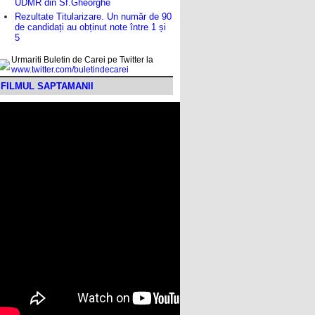
UDMR din Sf.Gheorghe
Rezultate Titularizare. Un număr de 90
de candidați au obținut note între 1 și
5
Urmariti Buletin de Carei pe Twitter la
www.twitter.com/buletindecarei
FILMUL SAPTAMANII