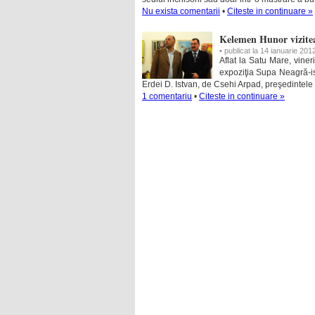
Nu exista comentarii
•
Citeste in continuare »
Kelemen Hunor vizite
• publicat la 14 ianuarie 201
Aflat la Satu Mare, viner
expoziţia Supa Neagră-ist
Erdei D. Istvan, de Csehi Arpad, preşedintel
1 comentariu
•
Citeste in continuare »