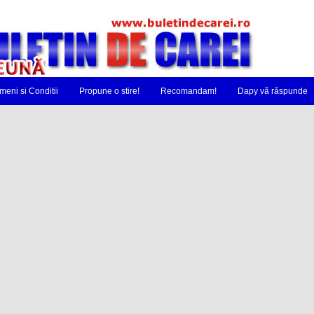
meni si Conditii
Propune o stire!
Recomandam!
Dapy vă răspunde