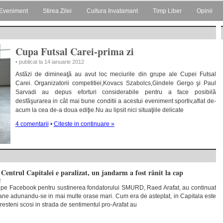
Eveniment
Stirea Zilei
Cultura Invatamant
Timp Liber
Opinii
Cupa Futsal Carei-prima zi
• publicat la 14 ianuarie 2012
Astăzi de dimineaţă au avut loc meciurile din grupe ale Cupei Futsal
Carei. Organizatorii competitiei,Kovacs Szabolcs,Gindele Gergo şi Paul
Sarvadi au depus eforturi considerabile pentru a face posibilă
desfăşurarea in cât mai bune conditii a acestui eveniment sportiv,aflat de-
acum la cea de-a doua ediţie.Nu au lipsit nici situaţiile delicate
4 comentarii
•
Citeste in continuare »
: Centrul Capitalei e paralizat, un jandarm a fost rănit la cap
2
e pe Facebook pentru sustinerea fondatorului SMURD, Raed Arafat, au continuat
ane adunandu-se in mai multe orase mari. Cum era de asteptat, in Capitala este
esteni scosi in strada de sentimentul pro-Arafat au