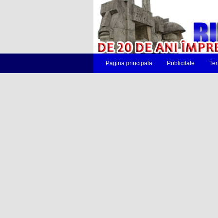
Pagina principala
Publicitate
Ter