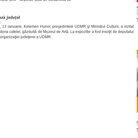
ază judeţul
2
i, 13 ianuarie, Kelemen Hunor, preşedintele UDMR şi Ministrul Culturii, a vizitat
oria cafelei, găzduită de Muzeul de Artă. La expozitie a fost insoţit de deputatul
e organizaţiei judeţene a UDMR