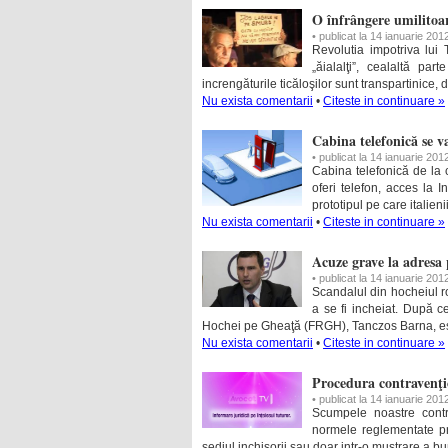
O înfrângere umilitoa
• publicat la 14 ianuarie 201
Revolutia impotriva lui T
„ăialalţi”, cealaltă pa
increngăturile ticăloşilor sunt transpartinice, 
Nu exista comentarii
•
Citeste in continuare »
Cabina telefonică se v
• publicat la 14 ianuarie 201
Cabina telefonică de la c
oferi telefon, acces la I
prototipul pe care italieni
Nu exista comentarii
•
Citeste in continuare »
Acuze grave la adresa 
• publicat la 14 ianuarie 201
Scandalul din hocheiul r
a se fi incheiat. După c
Hochei pe Gheaţă (FRGH), Tanczos Barna, este
Nu exista comentarii
•
Citeste in continuare »
Procedura contravenţi
• publicat la 14 ianuarie 201
Scumpele noastre contr
normele reglementate pri
sediul inchisorii sau doar intr-o mustrare a 