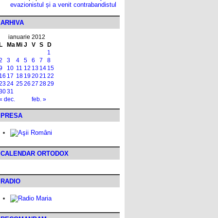
evazionistul și a venit contrabandistul
ARHIVA
ianuarie 2012
L
Ma
Mi
J
V
S
D
1
2
3
4
5
6
7
8
9
10
11
12
13
14
15
16
17
18
19
20
21
22
23
24
25
26
27
28
29
30
31
« dec.
feb. »
PRESA
CALENDAR ORTODOX
RADIO