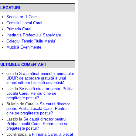
LEGATURI
Scoala nr. 1 Carei
Consiliul Local Carei
Primaria Carei
Institutia Prefectului Satu-Mare
Colegiul Tehnic "Iuliu Maniu"
Muzică Evenimente
ULTIMELE COMENTARII
gelu
la
S-a amânat proiectul primarului
UDMR de acordare gratuită a unui
imobil către o biserică adventistă
Laci
la
Se caută director pentru Poliția
Locală Carei. Pentru cine se
pregătește postul?
Buletin de Carei
la
Se caută director
pentru Poliția Locală Carei. Pentru
cine se pregătește postul?
Laszlo
la
Se caută director pentru
Poliția Locală Carei. Pentru cine se
pregătește postul?
Lochli papa
la
Primăria Carei: a plecat