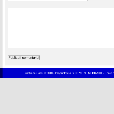
Buletin de Carei ® 2010 • Proprietate a SC DIVERTI MEDIA SRL • Toate dr