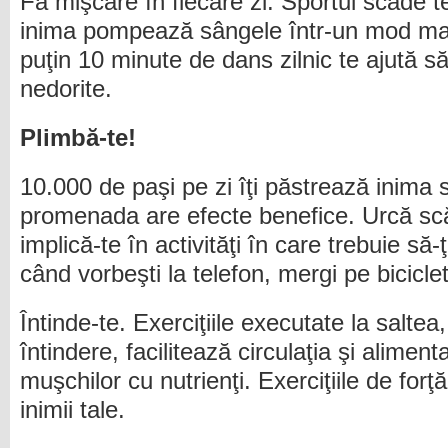
Fă mişcare în fiecare zi. Sportul scade te
inima pompează sângele într-un mod mai 
puţin 10 minute de dans zilnic te ajută să
nedorite.
Plimbă-te!
10.000 de paşi pe zi îţi păstrează inima
promenada are efecte benefice. Urcă scă
implică-te în activităţi în care trebuie să-
când vorbeşti la telefon, mergi pe bicicle
Întinde-te. Exerciţiile executate la saltea
întindere, facilitează circulaţia şi aliment
muşchilor cu nutrienţi. Exerciţiile de forţ
inimii tale.