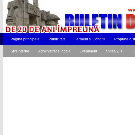
Pagina principala
Publicitate
Termeni si Conditii
Propune o st
Stiri interne
Administratie locala
Eveniment
Stirea Zilei
C