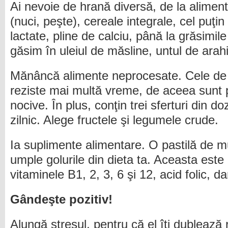
Ai nevoie de hrană diversă, de la alimen
(nuci, peşte), cereale integrale, cel puţin 
lactate, pline de calciu, până la grăsimil
găsim în uleiul de măsline, untul de arah
Mănâncă alimente neprocesate. Cele de p
reziste mai multă vreme, de aceea sunt p
nocive. În plus, conţin trei sferturi din 
zilnic. Alege fructele şi legumele crude.
Ia suplimente alimentare. O pastilă de mu
umple golurile din dieta ta. Aceasta este
vitaminele B1, 2, 3, 6 şi 12, acid folic, da
Gândeşte pozitiv!
Alungă stresul, pentru că el îţi dublează 