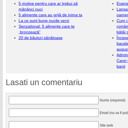
5 motive pentru care ar trebui să
Evang
mănânci nuci
Lansa
5 alimente care au grijă de inima ta
oameni
La ce sunt bune nucile verzi
Cum i-
Senzaţional: 5 alimente care te
români
„bronzează”
bătăi 
20 de băuturi sănătoase
Încep
bacala
augus
Admini
Carei 
banii
Lasati un comentariu
Nume (required)
Email (nu va fi pub
Site web