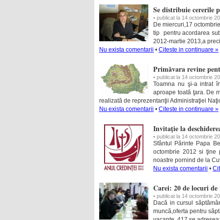
Se distribuie cererile
• publicat la 14 octombrie 2
De miercuri,17 octombrie 
tip pentru acordarea sub
2012-martie 2013,a preci
Nu exista comentarii
•
Citeste in continuare »
Primăvara revine pentr
• publicat la 14 octombrie 2
Toamna nu şi-a intrat î
aproape toată ţara. De m
realizată de reprezentanţii Administraţiei Na
Nu exista comentarii
•
Citeste in continuare »
Invitaţie la deschider
• publicat la 14 octombrie 2
Sfântul Părinte Papa Ben
octombrie 2012 si ţine 
noastre pornind de la Cuvâ
Nu exista comentarii
•
Ci
Carei: 20 de locuri d
• publicat la 14 octombrie 2
Dacă in cursul săptămân
muncă,oferta pentru săpt
vacante, 417 se adresează