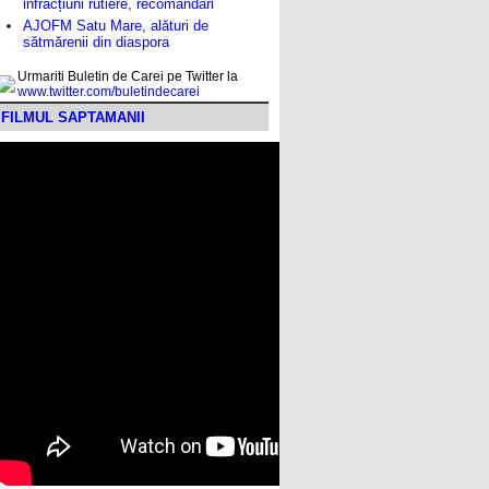
infracțiuni rutiere, recomandări
AJOFM Satu Mare, alături de
sătmărenii din diaspora
Urmariti Buletin de Carei pe Twitter la
www.twitter.com/buletindecarei
FILMUL SAPTAMANII