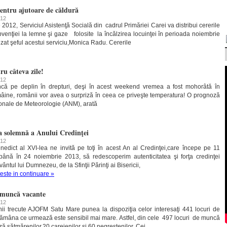
 pentru ajutoare de căldură
012
2012, Serviciul Asistenţă Socială din cadrul Primăriei Carei va distribui cererile
venţiei la lemne şi gaze folosite la încălzirea locuinţei în perioada noiembrie
zat şeful acestui serviciu,Monica Radu. Cererile
u câteva zile!
012
ncă pe deplin în drepturi, deşi în acest weekend vremea a fost mohorâtă în
âine, românii vor avea o surpriză în ceea ce priveşte temperatura! O prognoză
ţionale de Meteorologie (ANM), arată
ea solemnă a Anului Credinţei
012
edict al XVI-lea ne invită pe toţi în acest An al Credinţei,care începe pe 11
până în 24 noiembrie 2013, să redescoperim autenticitatea şi forţa credinţei
ntul lui Dumnezeu, de la Sfinţii Părinţi ai Bisericii,
teste in continuare »
e muncă vacante
012
ii trecute AJOFM Satu Mare punea la dispoziţia celor interesaţi 441 locuri de
ămâna ce urmează este sensibil mai mare. Astfel, din cele 497 locuri de muncă
 sătmărenilor,20 careienilor şi 60 negreştenilor. Cei