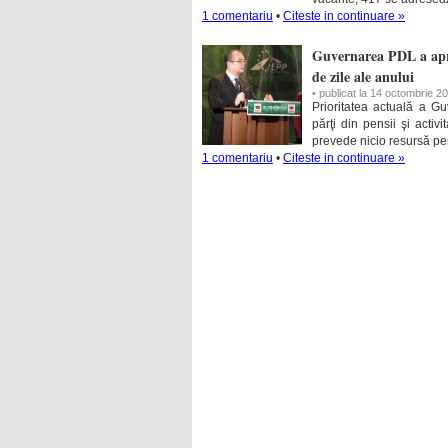
1 comentariu
•
Citeste in continuare »
Guvernarea PDL a apro
de zile ale anului
• publicat la 14 octombrie 2
Prioritatea actuală a Guv
părţi din pensii şi activ
prevede nicio resursă pen
1 comentariu
•
Citeste in continuare »