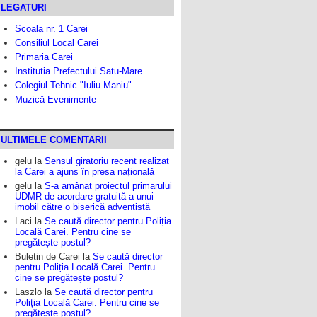
LEGATURI
Scoala nr. 1 Carei
Consiliul Local Carei
Primaria Carei
Institutia Prefectului Satu-Mare
Colegiul Tehnic "Iuliu Maniu"
Muzică Evenimente
ULTIMELE COMENTARII
gelu
la
Sensul giratoriu recent realizat
la Carei a ajuns în presa națională
gelu
la
S-a amânat proiectul primarului
UDMR de acordare gratuită a unui
imobil către o biserică adventistă
Laci
la
Se caută director pentru Poliția
Locală Carei. Pentru cine se
pregătește postul?
Buletin de Carei
la
Se caută director
pentru Poliția Locală Carei. Pentru
cine se pregătește postul?
Laszlo
la
Se caută director pentru
Poliția Locală Carei. Pentru cine se
pregătește postul?