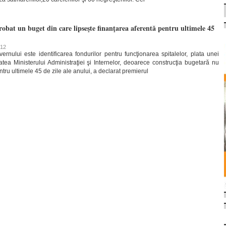
bat un buget din care lipseşte finanţarea aferentă pentru ultimele 45
012
ernului este identificarea fondurilor pentru funcţionarea spitalelor, plata unei
itatea Ministerului Administraţiei şi Internelor, deoarece construcţia bugetară nu
tru ultimele 45 de zile ale anului, a declarat premierul