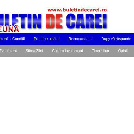
meni si Conditii
Propune o stire!
Recomandam!
Dapy vă răspunde
Eveniment
Stirea Zilei
Cultura Invatamant
Timp Liber
Opinii