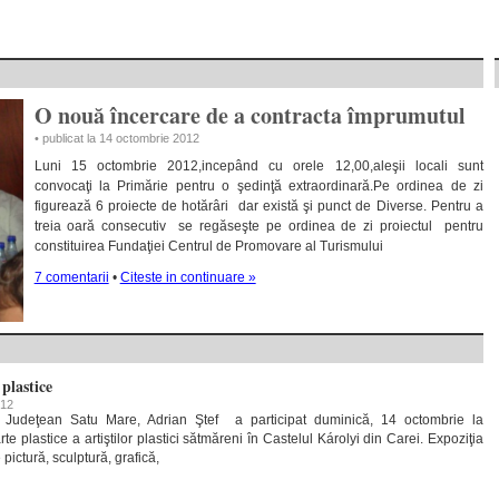
O nouă încercare de a contracta împrumutul
• publicat la 14 octombrie 2012
Luni 15 octombrie 2012,incepând cu orele 12,00,aleşii locali sunt
convocaţi la Primărie pentru o şedinţă extraordinară.Pe ordinea de zi
figurează 6 proiecte de hotărâri dar există şi punct de Diverse. Pentru a
treia oară consecutiv se regăseşte pe ordinea de zi proiectul pentru
constituirea Fundaţiei Centrul de Promovare al Turismului
7 comentarii
•
Citeste in continuare »
 plastice
012
ui Judeţean Satu Mare, Adrian Ştef a participat duminică, 14 octombrie la
rte plastice a artiştilor plastici sătmăreni în Castelul Károlyi din Carei. Expoziţia
pictură, sculptură, grafică,