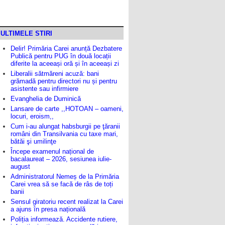
ULTIMELE STIRI
Delir! Primăria Carei anunță Dezbatere
Publică pentru PUG în două locații
diferite la aceeași oră și în aceeași zi
Liberalii sătmăreni acuză: bani
grămadă pentru directori nu și pentru
asistente sau infirmiere
Evanghelia de Duminică
Lansare de carte ,,HOTOAN – oameni,
locuri, eroism,,
Cum i-au alungat habsburgii pe ţăranii
români din Transilvania cu taxe mari,
bătăi şi umilinţe
Începe examenul național de
bacalaureat – 2026, sesiunea iulie-
august
Administratorul Nemeș de la Primăria
Carei vrea să se facă de râs de toți
banii
Sensul giratoriu recent realizat la Carei
a ajuns în presa națională
Poliția informează. Accidente rutiere,