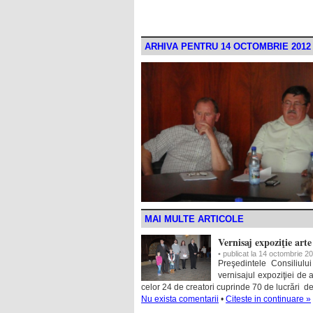
ARHIVA PENTRU 14 OCTOMBRIE 2012
MAI MULTE ARTICOLE
Vernisaj expoziţie arte
• publicat la 14 octombrie 2
Preşedintele Consiliul
vernisajul expoziţiei de a
celor 24 de creatori cuprinde 70 de lucrări de 
Nu exista comentarii
•
Citeste in continuare »