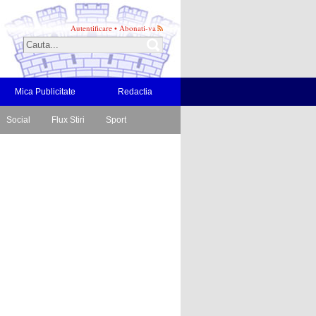
Autentificare
•
Abonati-va
Mica Publicitate
Redactia
Social
Flux Stiri
Sport