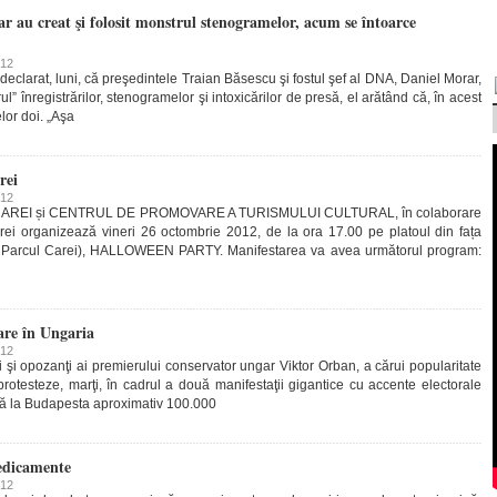
r au creat şi folosit monstrul stenogramelor, acum se întoarce
012
declarat, luni, că preşedintele Traian Băsescu şi fostul şef al DNA, Daniel Morar,
rul” înregistrărilor, stenogramelor şi intoxicărilor de presă, el arătând că, în acest
lor doi. „Aşa
rei
012
REI și CENTRUL DE PROMOVARE A TURISMULUI CULTURAL, în colaborare
ei organizează vineri 26 octombrie 2012, de la ora 17.00 pe platoul din fața
în Parcul Carei), HALLOWEEN PARTY. Manifestarea va avea următorul program:
are în Ungaria
012
i şi opozanţi ai premierului conservator ungar Viktor Orban, a cărui popularitate
protesteze, marţi, în cadrul a două manifestaţii gigantice cu accente electorale
că la Budapesta aproximativ 100.000
edicamente
012