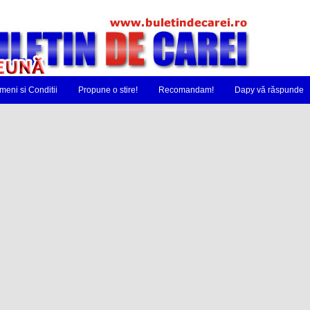
meni si Conditii
Propune o stire!
Recomandam!
Dapy vă răspunde