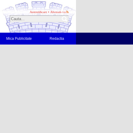
Autentificare
•
Abonati-va
Mica Publicitate
Redactia