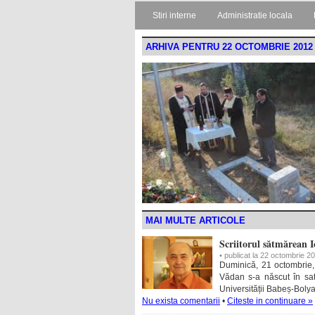
Stiri interne
Administratie locala
ARHIVA PENTRU 22 OCTOMBRIE 2012
MAI MULTE ARTICOLE
Scriitorul sătmărean I
• publicat la 22 octombrie 2
Duminică, 21 octombrie, l
Vădan s-a născut în satu
Universității Babeș-Bolya
Nu exista comentarii
•
Citeste in continuare »