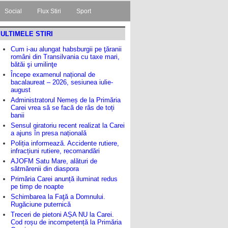
Social
Flux Stiri
Sport
ULTIMELE STIRI
Cum i-au alungat habsburgii pe ţăranii
români din Transilvania cu taxe mari,
bătăi şi umilinţe
Începe examenul național de
bacalaureat – 2026, sesiunea iulie-
august
Administratorul Nemeș de la Primăria
Carei vrea să se facă de râs de toți
banii
Sensul giratoriu recent realizat la Carei
a ajuns în presa națională
Poliția informează. Accidente rutiere,
infracțiuni rutiere, recomandări
AJOFM Satu Mare, alături de
sătmărenii din diaspora
Primăria Carei anunță iluminat redus
pe timp de noapte
Schimbarea la Faţă a Domnului.
Rugăciune puternică
Treceri de pietoni AȘA NU la Carei.
Cod roșu de incompetență la Primăria