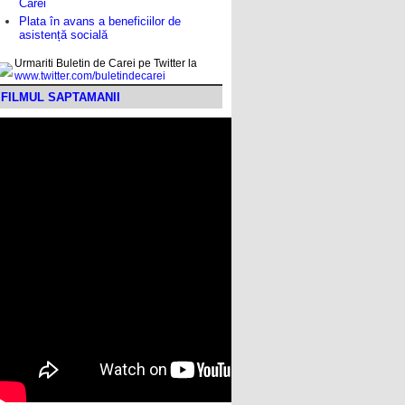
Carei
Plata în avans a beneficiilor de
asistență socială
Urmariti Buletin de Carei pe Twitter la
www.twitter.com/buletindecarei
FILMUL SAPTAMANII