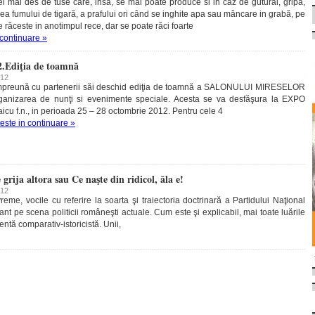
l mai des de tuse care, insă, se mai poate produce si in caz de guturai, gripă,
rea fumului de tigară, a prafului ori când se inghite apa sau mâncare in grabă, pe
e răceste in anotimpul rece, dar se poate răci foarte
 continuare »
2.Ediţia de toamnă
012
mpreună cu partenerii săi deschid ediţia de toamnă a SALONULUI MIRESELOR
rganizarea de nunţi si evenimente speciale. Acesta se va desfăşura la EXPO
laicu f.n., in perioada 25 – 28 octombrie 2012. Pentru cele 4
teste in continuare »
grija altora sau Ce naşte din ridicol, ăla e!
012
reme, vocile cu referire la soarta şi traiectoria doctrinară a Partidului Naţional
ant pe scena politicii româneşti actuale. Cum este şi explicabil, mai toate luările
ntă comparativ-istoricistă. Unii,