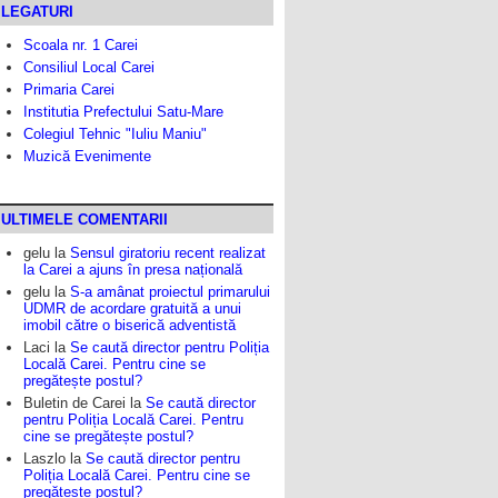
LEGATURI
Scoala nr. 1 Carei
Consiliul Local Carei
Primaria Carei
Institutia Prefectului Satu-Mare
Colegiul Tehnic "Iuliu Maniu"
Muzică Evenimente
ULTIMELE COMENTARII
gelu
la
Sensul giratoriu recent realizat
la Carei a ajuns în presa națională
gelu
la
S-a amânat proiectul primarului
UDMR de acordare gratuită a unui
imobil către o biserică adventistă
Laci
la
Se caută director pentru Poliția
Locală Carei. Pentru cine se
pregătește postul?
Buletin de Carei
la
Se caută director
pentru Poliția Locală Carei. Pentru
cine se pregătește postul?
Laszlo
la
Se caută director pentru
Poliția Locală Carei. Pentru cine se
pregătește postul?