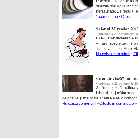
Răceala este vinovată ce
sinuzită sau de la inhala
nerăsuflate. De regulă, s
1 comentariu
•
Citeste in
Salonul Mireselor 201
• publicat la 22 octombrie 2
EXPO Transilvania SA i
– Târg specializat in o
Transilvania, str. Aurel V
Nu exista comentarii
•
Ci
Cum „înviază” unii de 
• publicat la 22 octombrie 2
Se înmulţesc, în ultima v
Liberal, ca jucător import
de poziţie şi mai toate analizele au o compone
Nu exista comentarii
•
Citeste in continuare »