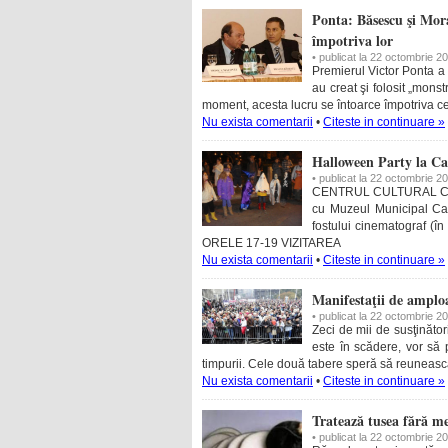
Ponta: Băsescu şi Mora
împotriva lor
• publicat la 22 octombrie 2
Premierul Victor Ponta a 
au creat şi folosit „monst
moment, acesta lucru se întoarce împotriva ce
Nu exista comentarii
•
Citeste in continuare »
Halloween Party la Ca
• publicat la 22 octombrie 2
CENTRUL CULTURAL CA
cu Muzeul Municipal Car
fostului cinematograf (
ORELE 17-19 VIZITAREA
Nu exista comentarii
•
Citeste in continuare »
Manifestaţii de amplo
• publicat la 22 octombrie 2
Zeci de mii de susţinător
este în scădere, vor să 
timpurii. Cele două tabere speră să reuneas
Nu exista comentarii
•
Citeste in continuare »
Tratează tusea fără m
• publicat la 22 octombrie 2