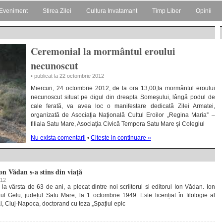
Eveniment
Stirea Zilei
Cultura Invatamant
Timp Liber
Opinii
Ceremonial la mormântul eroului
necunoscut
• publicat la 22 octombrie 2012
Miercuri, 24 octombrie 2012, de la ora 13,00,la mormântul eroului
necunoscut situat pe digul din dreapta Someşului, lângă podul de
cale ferată, va avea loc o manifestare dedicată Zilei Armatei,
organizată de Asociaţia Naţională Cultul Eroilor „Regina Maria” –
filiala Satu Mare, Asociaţia Civică Tempora Satu Mare şi Colegiul
Nu exista comentarii
•
Citeste in continuare »
on Vădan s-a stins din viaţă
012
a vârsta de 63 de ani, a plecat dintre noi scriitorul si editorul Ion Vădan. Ion
l Gelu, județul Satu Mare, la 1 octombrie 1949. Este licențiat în filologie al
i, Cluj-Napoca, doctorand cu teza „Spațiul epic