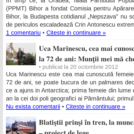
În timp ce, la Oradea, filiala Partidului Popu
(PPMT) Bihor a fondat Comisia pentru Apărarea
Bihor, la Budapesta cotidianul „Nepszava” nu sc
de periculos escaladează Crin Antonescu extrem
1 comentariu
•
Citeste in continuare »
Uca Marinescu, cea mai cunosc
la 72 de ani: Munţii mei mă c
• publicat la 20 octombrie 2012
Uca Marinescu este cea mai cunoscută femeie-
72 de ani, se poate bucura de un palmares deo
ce a ajuns in Antarctica; prima femeie din lume 
an la cei doi poli geografici ai Pământului; prim
Nu exista comentarii
•
Citeste in continuare »
Blatiştii prinşi în tren, la mun
– proiect de lege