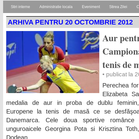
Stiri interne
Administratie locala
Eveniment
Stirea Zilei
C
ARHIVA PENTRU 20 OCTOMBRIE 2012
Aur pent
Campiona
tenis de 
• publicat la
Perechea for
Elizabeta S
medalia de aur in proba de dublu feminin,
Europene la tenis de masă ce se desfăşoa
Danemarca. Cele doua sportive românce l
unguroaicele Georgina Pota si Krisztina Toth
Dodean