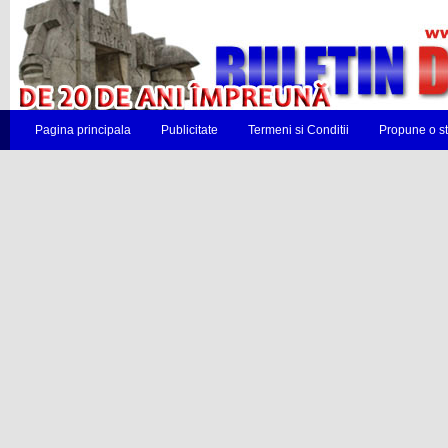
Pagina principala
Publicitate
Termeni si Conditii
Propune o st