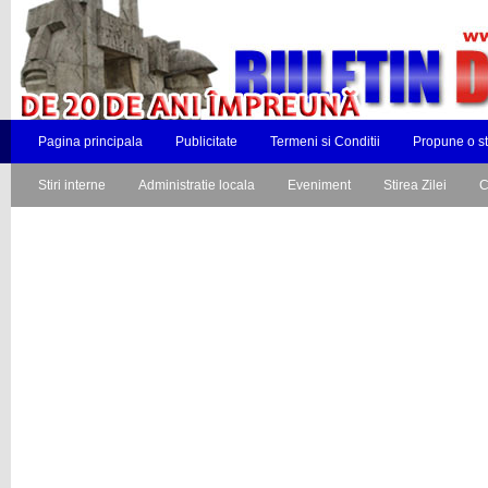
Pagina principala
Publicitate
Termeni si Conditii
Propune o st
Stiri interne
Administratie locala
Eveniment
Stirea Zilei
C