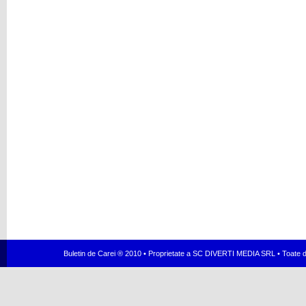
Buletin de Carei ® 2010 • Proprietate a SC DIVERTI MEDIA SRL • Toate dr