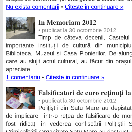
Nu exista comentarii
•
Citeste in continuare »
In Memoriam 2012
• publicat la 30 octombrie 2012
Timp de câteva decenii, Castelul
importante instituții de cultură din municip
Biblioteca, Muzeul și Casa Pionierilor. De-alung
care au slujit actul cultural, au făcut din orașu
apreciate
1 comentariu
•
Citeste in continuare »
Falsificatori de euro reţinuţi 
• publicat la 30 octombrie 2012
Poliţiştii din Satu Mare au depist
de implicare într-o reţea de falsificare de m
fost ridicaţi în vederea confiscării Poliţişti
Criminalităţii Organizate Satu Mare au destructu