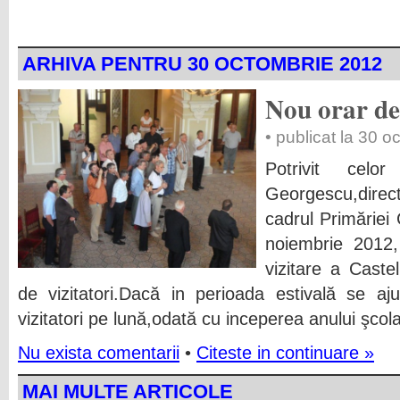
ARHIVA PENTRU 30 OCTOMBRIE 2012
Nou orar de 
• publicat la 30 
Potrivit cel
Georgescu,direct
cadrul Primăriei
noiembrie 2012,
vizitare a Castelu
de vizitatori.Dacă in perioada estivală se a
vizitatori pe lună,odată cu inceperea anului şcol
Nu exista comentarii
•
Citeste in continuare »
MAI MULTE ARTICOLE