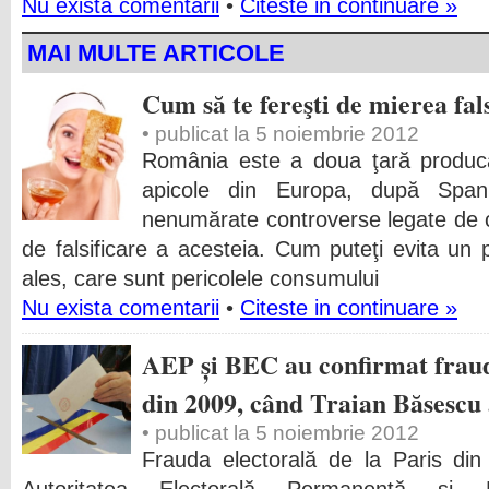
Nu exista comentarii
•
Citeste in continuare »
MAI MULTE ARTICOLE
Cum să te fereşti de mierea fal
• publicat la 5 noiembrie 2012
România este a doua ţară produc
apicole din Europa, după Spani
nenumărate controverse legate de cali
de falsificare a acesteia. Cum puteţi evita un 
ales, care sunt pericolele consumului
Nu exista comentarii
•
Citeste in continuare »
AEP și BEC au confirmat frauda
din 2009, când Traian Băsescu a
• publicat la 5 noiembrie 2012
Frauda electorală de la Paris di