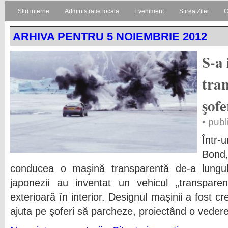
Stiri interne
Administratie locala
Eveniment
Stirea Zilei
C
ARHIVA PENTRU 5 NOIEMBRIE 2012
S-a
tra
şofe
• publ
Într-
Bond
conducea o maşină transparentă de-a lungul 
japonezii au inventat un vehicul „transpare
exterioară în interior. Designul maşinii a fost c
ajuta pe şoferi să parcheze, proiectând o veder