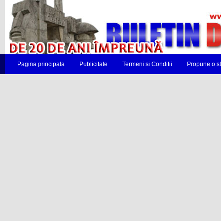
Pagina principala
Publicitate
Termeni si Conditii
Propune o st