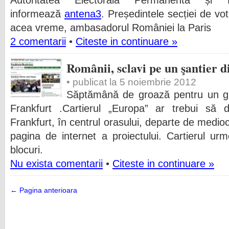
Autoritatea Electorală Permanentă și Bi
informează
antena3
. Președintele secției de vo
acea vreme, ambasadorul României la Paris
2 comentarii
•
Citeste in continuare »
Românii, sclavi pe un şantier 
• publicat la 5 noiembrie 2012
Săptămână de groază pentru un gr
Frankfurt .Cartierul „Europa” ar trebui să
Frankfurt, în centrul orasului, departe de medioc
pagina de internet a proiectului. Cartierul u
blocuri.
Nu exista comentarii
•
Citeste in continuare »
← Pagina anterioara