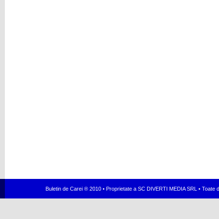
Buletin de Carei ® 2010 • Proprietate a SC DIVERTI MEDIA SRL • Toate dr