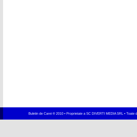
Buletin de Carei ® 2010 • Proprietate a SC DIVERTI MEDIA SRL • Toate dr