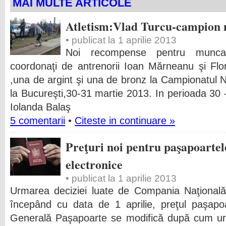
MAI MULTE ARTICOLE
Atletism:Vlad Turcu-campion n
• publicat la 1 aprilie 2013
Noi recompense pentru munca
coordonaţi de antrenorii Ioan Mărneanu şi Flo
,una de argint şi una de bronz la Campionatul N
la Bucureşti,30-31 martie 2013. In perioada 30 
Iolanda Balaş
5 comentarii
•
Citeste in continuare »
Preţuri noi pentru paşapoartel
electronice
• publicat la 1 aprilie 2013
Urmarea deciziei luate de Compania Naţională
începând cu data de 1 aprilie, preţul paşapoa
Generală Paşapoarte se modifică după cum ur