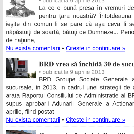
• publicat la 9 aprilie 2013
La ce e bună presa în vremuri de r
pentru ţara noastră? Întotdeauna 
ieşite din comun li se pare că aşa ceva li se
năpăstuiţi de soartă, bătuţi de Dumnezeu. Perioa
de naţiune,
Nu exista comentarii
•
Citeste in continuare »
BRD vrea să închidă 30 de sucu
• publicat la 9 aprilie 2013
BRD Groupe Societe Generale a
sucursale, in 2013, in cadrul unei strategii de a
arata Raportul Consiliului de Administratie al 
supus aprobarii Adunarii Generale a Actionar
aprilie, fiind postat
Nu exista comentarii
•
Citeste in continuare »