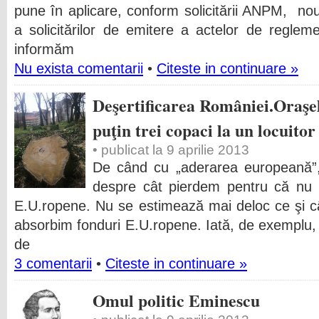
pune în aplicare, conform solicitării ANPM, nou
a solicitărilor de emitere a actelor de reglem
informăm
Nu exista comentarii
•
Citeste in continuare »
Deşertificarea României.Oraşel
puţin trei copaci la un locuitor
• publicat la 9 aprilie 2013
De când cu „aderarea europeană”,
despre cât pierdem pentru că nu 
E.U.ropene. Nu se estimează mai deloc ce şi c
absorbim fonduri E.U.ropene. Iată, de exemplu, P
de
3 comentarii
•
Citeste in continuare »
Omul politic Eminescu