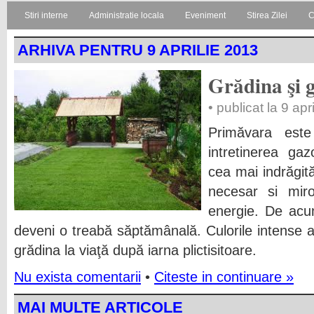
Stiri interne
Administratie locala
Eveniment
Stirea Zilei
C
ARHIVA PENTRU 9 APRILIE 2013
Grădina şi g
• publicat la 9 apr
Primăvara este
intretinerea gaz
cea mai indrăgită
necesar si miro
energie. De acum
deveni o treabă săptămânală. Culorile intense a
grădina la viaţă după iarna plictisitoare.
Nu exista comentarii
•
Citeste in continuare »
MAI MULTE ARTICOLE