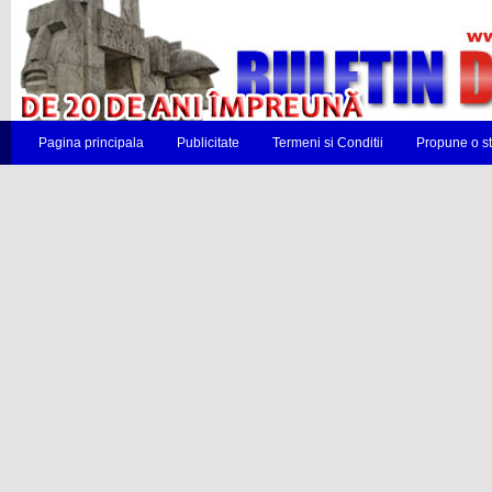
Pagina principala
Publicitate
Termeni si Conditii
Propune o st