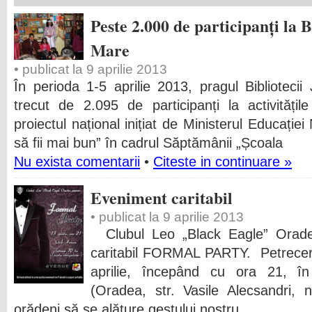
Peste 2.000 de participanți la 
Mare
• publicat la 9 aprilie 2013
În perioda 1-5 aprilie 2013, pragul Bibliotec
trecut de 2.095 de participanți la activități
proiectul național inițiat de Ministerul Educației
să fii mai bun” în cadrul Săptămânii „Școala
Nu exista comentarii
•
Citeste in continuare »
Eveniment caritabil
• publicat la 9 aprilie 2013
Clubul Leo „Black Eagle” Orade
caritabil FORMAL PARTY. Petrecer
aprilie, începând cu ora 21, în
(Oradea, str. Vasile Alecsandri, n
orădeni să se alăture gestului nostru