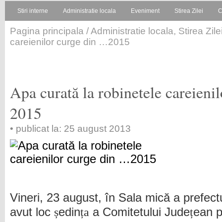
Stiri interne
Administratie locala
Eveniment
Stirea Zilei
C
Pagina principala
/
Administratie locala
,
Stirea Zile
careienilor curge din …2015
Apa curată la robinetele careieni
2015
• publicat la: 25 august 2013
Vineri, 23 august, în Sala mică a prefectu
avut loc
ș
edin
ța
a Comitetului Jude
ț
ean p