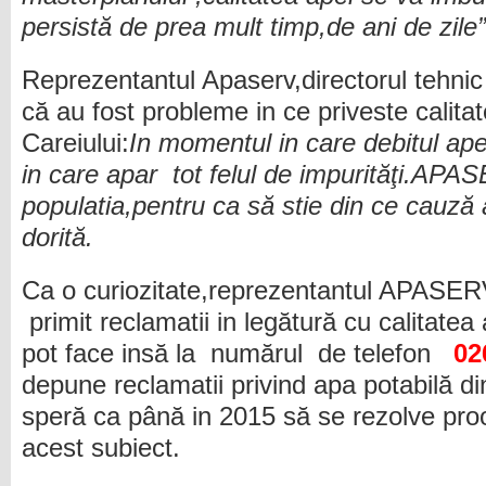
persistă de prea mult timp,de ani de zile”
Reprezentantul Apaserv,directorul tehnic
că au fost probleme in ce priveste calita
Careiului:
In momentul in care debitul apei
in care apar tot felul de impurităţi.AP
populatia,pentru ca să stie din ce cauză 
dorită.
Ca o curiozitate,reprezentantul APASER
primit reclamatii in legătură cu calitatea
pot face insă la
numărul
de telefon
02
depune reclamatii privind apa potabilă di
speră ca până in 2015 să se rezolve pro
acest subiect.