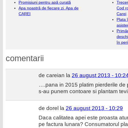
Promisiuni pentru apă curată
Trecer
Apa noastră de fiecare zi. Apa de
Cod r
CAREI
Carei
Plata 
asiste
Primăr
deschi
în per
comentarii
de careian la
26 august 2013 - 10:2
….pana in 2015 platim pierderile de p
s-au punem contoare si plantam tevi
de dorel la
26 august 2013 - 10:29
Daca calitatea apei este proasta at
pe factura lunara? Consumatorul plat