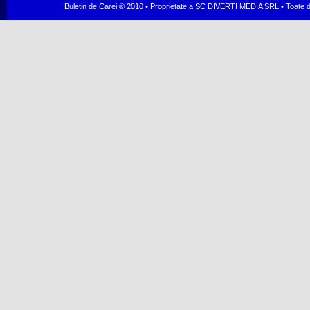
Buletin de Carei ® 2010 • Proprietate a SC DIVERTI MEDIA SRL • Toate dr