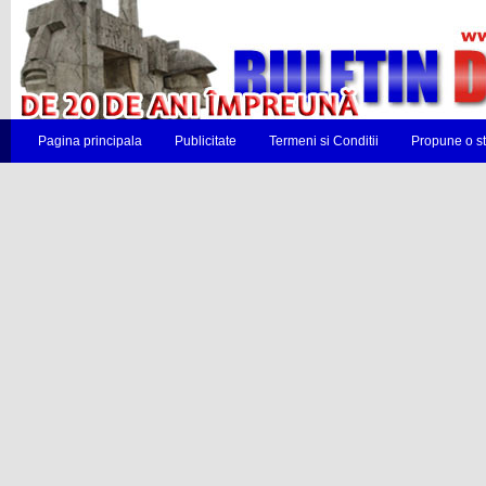
Pagina principala
Publicitate
Termeni si Conditii
Propune o st