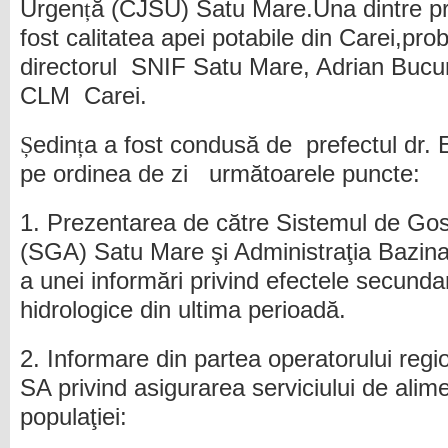
Urgen
ț
ă (CJSU) Satu Mare.Una dintre p
fost calitatea apei potabile din Carei,pro
directorul
SNIF Satu Mare, Adrian Bucure
CLM
Carei.
Ș
edin
ț
a a fost condusă de
prefectul dr.
pe ordinea de zi
următoarele puncte:
1. Prezentarea de către Sistemul de Gos
(SGA) Satu Mare şi Administraţia Bazina
a unei informări privind efectele secunda
hidrologice din ultima perioadă.
2. Informare din partea operatorului reg
SA privind asigurarea serviciului de alim
populaţiei: