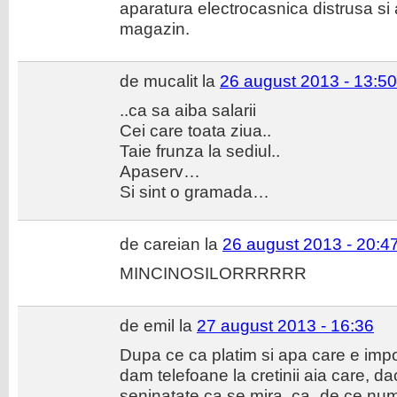
aparatura electrocasnica distrusa si
magazin.
de mucalit la
26 august 2013 - 13:50
..ca sa aiba salarii
Cei care toata ziua..
Taie frunza la sediul..
Apaserv…
Si sint o gramada…
de careian la
26 august 2013 - 20:4
MINCINOSILORRRRRR
de emil la
27 august 2013 - 16:36
Dupa ce ca platim si apa care e impos
dam telefoane la cretinii aia care, da
seninatate ca se mira, ca „de ce num