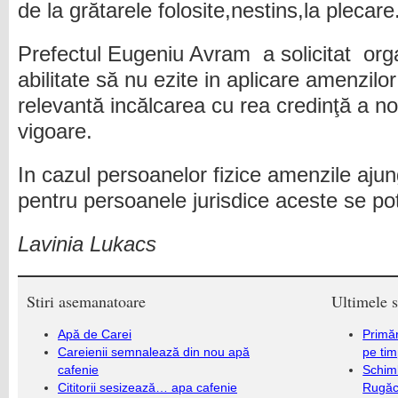
de la grătarele folosite,nestins,la plecare
Prefectul Eugeniu Avram
a solicitat
org
abilitate să nu ezite in aplicare amenzilo
relevantă incălcarea cu rea credinţă a nor
vigoare.
In cazul persoanelor fizice amenzile ajung
pentru persoanele jurisdice aceste se pot 
Lavinia Lukacs
Stiri asemanatoare
Ultimele s
Apă de Carei
Primăr
Careienii semnalează din nou apă
pe ti
cafenie
Schim
Cititorii sesizează… apa cafenie
Rugăc