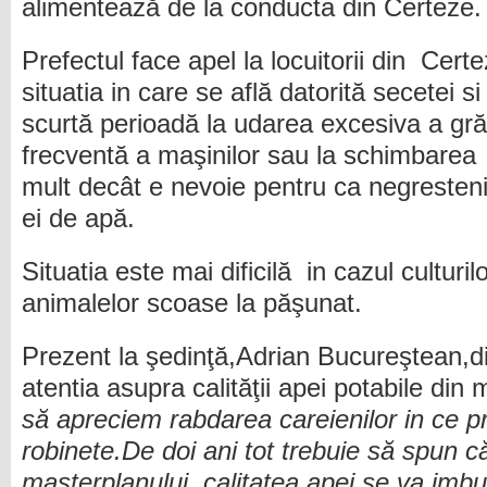
alimentează de la conducta din Certeze.
Prefectul face apel la locuitorii din
Certe
situatia in care se află datorită secetei si
scurtă perioadă la udarea excesiva a grăd
frecventă a maşinilor sau la schimbarea
mult decât e nevoie pentru ca negrestenii
ei de apă.
Situatia este mai dificilă
in cazul culturil
animalelor scoase la păşunat.
Prezent la şedinţă,Adrian Bucureştean,d
atentia asupra calităţii apei potabile din 
să apreciem rabdarea careienilor in ce pr
robinete.De doi ani tot trebuie să spun
masterplanului ,calitatea apei se va imbun