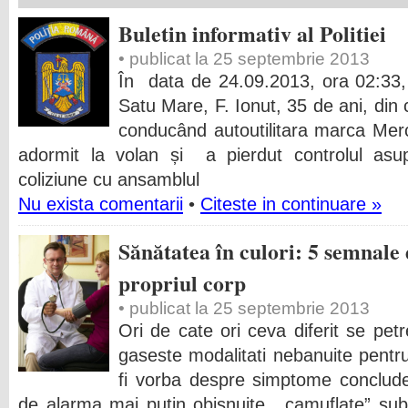
Buletin informativ al Politiei
• publicat la 25 septembrie 2013
În data de 24.09.2013, ora 02:33, î
Satu Mare, F. Ionut, 35 de ani, din
conducând autoutilitara marca Merc
adormit la volan și a pierdut controlul asupr
coliziune cu ansamblul
Nu exista comentarii
•
Citeste in continuare »
Sănătatea în culori: 5 semnale
propriul corp
• publicat la 25 septembrie 2013
Ori de cate ori ceva diferit se pet
gaseste modalitati nebanuite pentr
fi vorba despre simptome conclud
de alarma mai putin obisnuite, „camuflate” sub