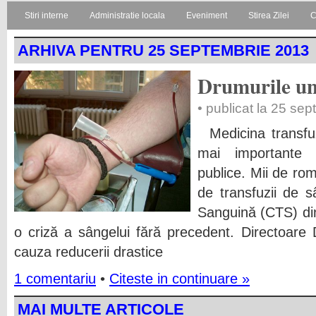
Stiri interne
Administratie locala
Eveniment
Stirea Zilei
C
ARHIVA PENTRU 25 SEPTEMBRIE 2013
Drumurile un
• publicat la 25 se
Medicina transfuz
mai importante 
publice. Mii de rom
de transfuzii de s
Sanguină (CTS) di
o criză a sângelui fără precedent. Directoare 
cauza reducerii drastice
1 comentariu
•
Citeste in continuare »
MAI MULTE ARTICOLE