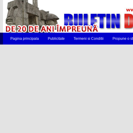
Pagina principala
Publicitate
Termeni si Conditii
Propune o st