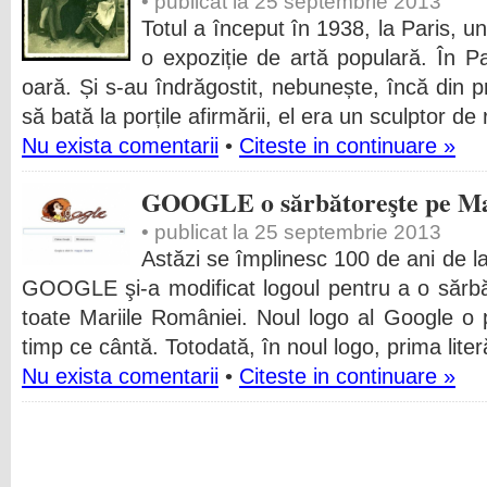
• publicat la 25 septembrie 2013
Totul a început în 1938, la Paris, u
o expoziție de artă populară. În Pa
oară. Și s-au îndrăgostit, nebunește, încă din 
să bată la porțile afirmării, el era un sculptor de
Nu exista comentarii
•
Citeste in continuare »
GOOGLE o sărbătoreşte pe Ma
• publicat la 25 septembrie 2013
Astăzi se împlinesc 100 de ani de l
GOOGLE şi-a modificat logoul pentru a o sărbă
toate Mariile României. Noul logo al Google o
timp ce cântă. Totodată, în noul logo, prima lite
Nu exista comentarii
•
Citeste in continuare »