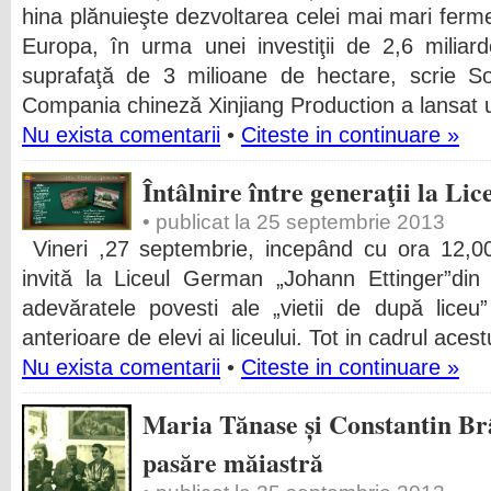
hina plănuieşte dezvoltarea celei mai mari ferm
Europa, în urma unei investiţii de 2,6 miliar
suprafaţă de 3 milioane de hectare, scrie 
Compania chineză Xinjiang Production a lansat un
Nu exista comentarii
•
Citeste in continuare »
Întâlnire între generaţii la L
• publicat la 25 septembrie 2013
Vineri ,27 septembrie, incepând cu ora 12,00
invită la Liceul German „Johann Ettinger”di
adevăratele povesti ale „vietii de după liceu
anterioare de elevi ai liceului. Tot in cadrul ac
Nu exista comentarii
•
Citeste in continuare »
Maria Tănase și Constantin Brâ
pasăre măiastră