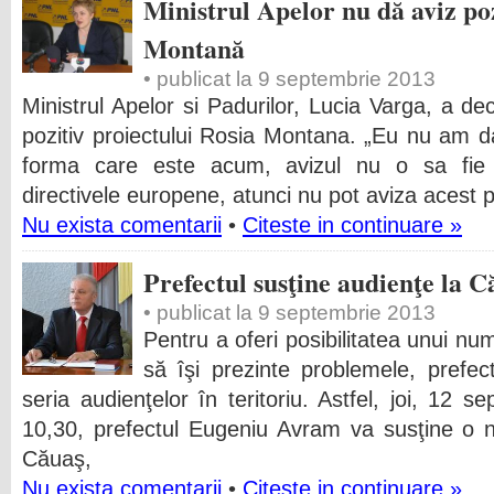
Ministrul Apelor nu dă aviz po
Montană
• publicat la 9 septembrie 2013
Ministrul Apelor si Padurilor, Lucia Varga, a dec
pozitiv proiectului Rosia Montana. „Eu nu am da
forma care este acum, avizul nu o sa fie 
directivele europene, atunci nu pot aviza acest p
Nu exista comentarii
•
Citeste in continuare »
Prefectul susţine audienţe la C
• publicat la 9 septembrie 2013
Pentru a oferi posibilitatea unui n
să îşi prezinte problemele, prefe
seria audienţelor în teritoriu. Astfel, joi, 12 
10,30, prefectul Eugeniu Avram va susţine o 
Căuaş,
Nu exista comentarii
•
Citeste in continuare »