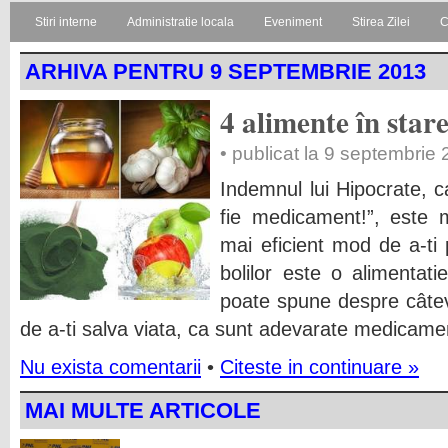
Stiri interne
Administratie locala
Eveniment
Stirea Zilei
C
ARHIVA PENTRU 9 SEPTEMBRIE 2013
4 alimente în stare
• publicat la 9 septembrie
Indemnul lui Hipocrate, 
fie medicament!”, este m
mai eficient mod de a-ti 
bolilor este o alimentatie
poate spune despre câtev
de a-ti salva viata, ca sunt adevarate medicamen
Nu exista comentarii
•
Citeste in continuare »
MAI MULTE ARTICOLE