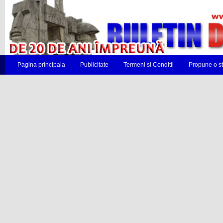
Pagina principala
Publicitate
Termeni si Conditii
Propune o st