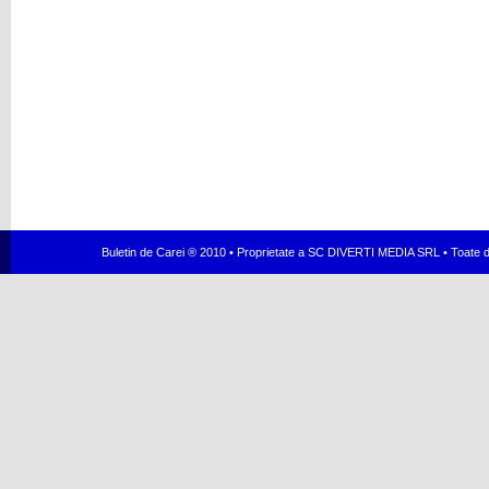
Buletin de Carei ® 2010 • Proprietate a SC DIVERTI MEDIA SRL • Toate dr