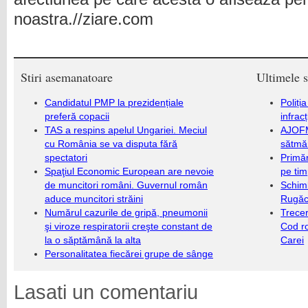
noastra.//ziare.com
Stiri asemanatoare
Ultimele s
Candidatul PMP la prezidențiale
Poliți
preferă copacii
infrac
TAS a respins apelul Ungariei. Meciul
AJOFM
cu România se va disputa fără
sătmăr
spectatori
Primăr
Spaţiul Economic European are nevoie
pe ti
de muncitori români. Guvernul român
Schim
aduce muncitori străini
Rugăc
Numărul cazurile de gripă, pneumonii
Trecer
şi viroze respiratorii creşte constant de
Cod r
la o săptămână la alta
Carei
Personalitatea fiecărei grupe de sânge
Lasati un comentariu