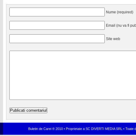
Nume (required)
Email (nu va fi pub
Site web
Buletin de Carei ® 2010 • Proprietate a SC DIVERTI MEDIA SRL • Toate dr