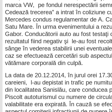
marca VW, pe fondul nerespectării semnifi
Cedează trecerea” a intrat în coliziune 
Mercedes condus regulamentar de A. Ca
Satu Mare. În urma evenimentului a rezul
Gabor. Conducătorii auto au fost testaţi c
rezultatul fiind negativ şi le-au fost reco
sânge în vederea stabilirii unei eventuale
caz se efectuează cercetări sub aspectul s
vătămare corporală din culpă.
La data de 20.12.2014, în jurul orei 17.30, 
careieni, l-au depistat in trafic pe num
din localitatea Sanislău, care conducea p
Piscolt autoturismul cu numere de circula
valabilitate era expirată. În cauză se ef
aspectul comiterii infracţiunii de punere 