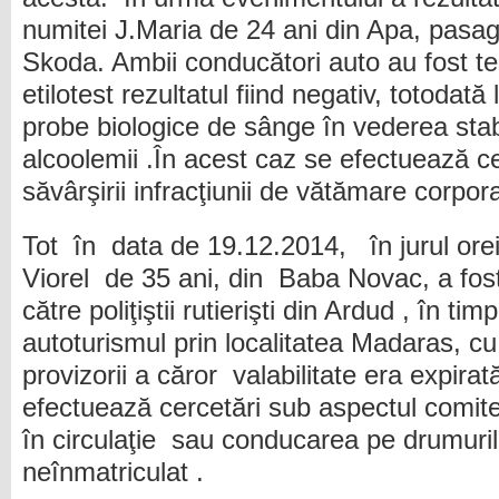
numitei J.Maria de 24 ani din Apa, pasag
Skoda. Ambii conducători auto au fost tes
etilotest rezultatul fiind negativ, totodată
probe biologice de sânge în vederea stabi
alcoolemii .În acest caz se efectuează c
săvârşirii infracţiunii de vătămare corpor
Tot în data de 19.12.2014, în jurul ore
Viorel de 35 ani, din Baba Novac, a fost 
către poliţiştii rutierişti din Ardud , în 
autoturismul prin localitatea Madaras, cu
provizorii a căror valabilitate era expira
efectuează cercetări sub aspectul comiter
în circulaţie sau conducarea pe drumuril
neînmatriculat .