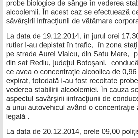
probe biologice de sânge în vederea stabi
alcoolemii. În acest caz se efectuează c
săvârşirii infracţiunii de vătămare corpor
La data de 19.12.2014, în jurul orei 17.30, 
rutier l-au depistat în trafic, în zona st
pe strada Aurel Vlaicu, din Satu Mare, p
din sat Rediu, judeţul Botoşani, conducâ
ce avea o concentraţie alcoolica de 0,96 
expirat, totodată i-au fost recoltate prob
vederea stabilirii alcoolemiei. În cauza s
aspectul savârşirii iinfracţiunii de condu
a unui autovehicul având o concentraţie a
legală .
La data de 20.12.2014, orele 09,00 poliţişt