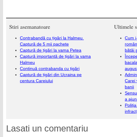
Stiri asemanatoare
Ultimele s
Contrabandă cu țigări la Halmeu.
Cum i-
Captură de 5 mii pachete
români
Captură de țigări la vama Petea
bătăi 
Captură importantă de țigări la vama
Încep
Halmeu
bacala
Continuă contrabanda cu țigări
augus
Captură de țigări din Ucraina pe
Admini
centura Careiului
Carei 
banii
Sensul
a ajun
Poliți
infrac
Lasati un comentariu