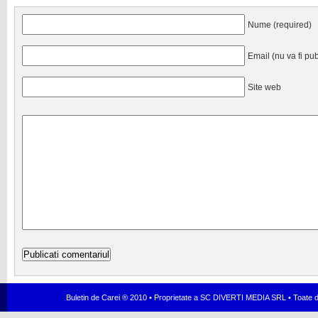
Nume (required)
Email (nu va fi pub
Site web
Buletin de Carei ® 2010 • Proprietate a SC DIVERTI MEDIA SRL • Toate dr