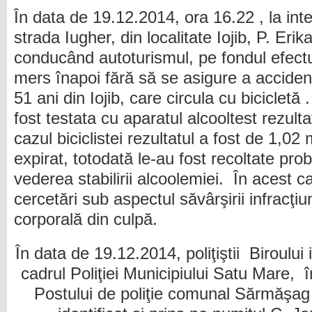
În data de 19.12.2014, ora 16.22 , la int
strada Iugher, din localitate Iojib, P. Erik
conducând autoturismul, pe fondul efect
mers înapoi fără să se asigure a acciden
51 ani din Iojib, care circula cu biciclet
fost testata cu aparatul alcooltest rezultat
cazul biciclistei rezultatul a fost de 1,02 
expirat, totodată le-au fost recoltate pro
vederea stabilirii alcoolemiei. În acest 
cercetări sub aspectul săvârşirii infracţi
corporală din culpă.
În data de 19.12.2014, poliţiştii Biroului 
cadrul Poliţiei Municipiului Satu Mare, în
Postului de poliţie comunal Sărmăşag 