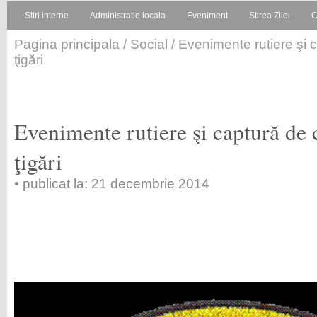
Stiri interne
Administratie locala
Eveniment
Stirea Zilei
C
Pagina principala
/
Social
/ Evenimente rutiere şi
ţigări
Evenimente rutiere şi captură de 
ţigări
• publicat la: 21 decembrie 2014