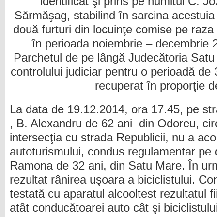
identificat şi prins pe numitul C. J
Sărmăşag, stabilind în sarcina acestuia 
două furturi din locuinţe comise pe raza
în perioada noiembrie – decembrie 
Parchetul de pe lângă Judecătoria Sat
controlului judiciar pentru o perioadă de 3
recuperat în proporţie 
La data de 19.12.2014, ora 17.45, pe stra
, B. Alexandru de 62 ani din Odoreu, circ
intersecţia cu strada Republicii, nu a aco
autoturismului, condus regulamentar pe d
Ramona de 32 ani, din Satu Mare. În ur
rezultat rânirea uşoara a biciclistului. C
testată cu aparatul alcooltest rezultatul f
atât conducătoarei auto cât şi biciclistulu