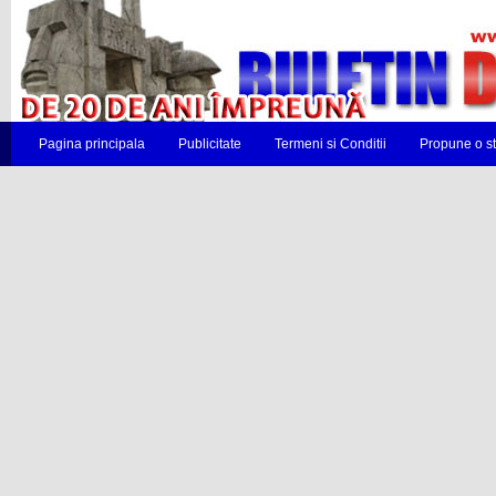
Pagina principala
Publicitate
Termeni si Conditii
Propune o st