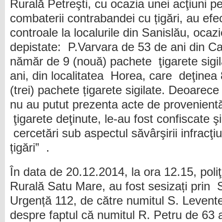
Rurală Petreşti, cu ocazia unei acţiuni pe 
combaterii contrabandei cu țigări, au efe
controale la localurile din Sanislău, ocaz
depistate: P.Varvara de 53 de ani din Ca
nămăr de 9 (nouă) pachete ţigarete sigi
ani, din localitatea Horea, care deţinea 
(trei) pachete țigarete sigilate. Deoare
nu au putut prezenta acte de provenient
ţigarete deţinute, le-au fost confiscate ş
cercetări sub aspectul săvârşirii infracţi
țigări” .
În data de 20.12.2014, la ora 12.15, poliţiş
Rurală Satu Mare, au fost sesizați prin S
Urgență 112, de către numitul S. Levente
despre faptul că numitul R. Petru de 63 