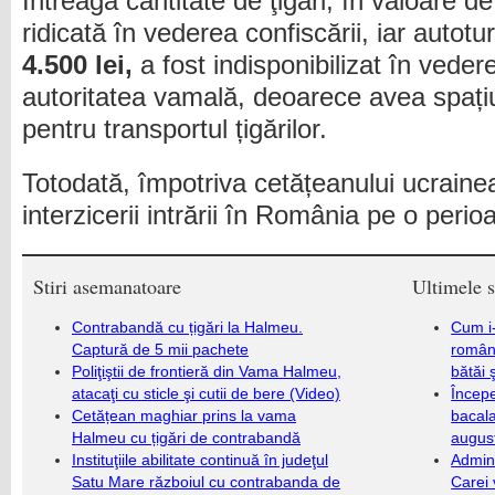
Întreaga cantitate de ţigări, în valoare d
ridicată în vederea confiscării, iar autotu
4.500 lei,
a fost indisponibilizat în veder
autoritatea vamală, deoarece avea spați
pentru transportul țigărilor.
Totodată, împotriva cetățeanului ucraine
interzicerii intrării în România pe o perio
Stiri asemanatoare
Ultimele s
Contrabandă cu țigări la Halmeu.
Cum i-
Captură de 5 mii pachete
români
Poliţiştii de frontieră din Vama Halmeu,
bătăi 
atacaţi cu sticle şi cutii de bere (Video)
Încep
Cetățean maghiar prins la vama
bacala
Halmeu cu țigări de contrabandă
augus
Instituţiile abilitate continuă în judeţul
Admini
Satu Mare războiul cu contrabanda de
Carei 