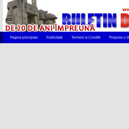
Pagina principala
Publicitate
Termeni si Conditii
Propune o st