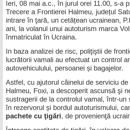
Ieri, 08 mai a.c., în jurul orei 11.00, s-a
Trecere a Frontierei Halmeu, județul Sa
intrare în ţară, un cetățean ucrainean, P
ani, la volanul unui autoturism marca V
înmatriculat în Ucraina.
In baza analizei de risc, poliţiştii de fro
lucrătorii vamali au efectuat un control 
autovehiculului, persoanei și bagajelor.
Astfel, cu ajutorul câinelui de serviciu de
Halmeu, Foxi, a descoperit ascunsă şi n
sustragerii de la controlul vamal, într-un
în rezervorul și bordul autoturismului, ca
pachete cu ţigări
, de provenienţă ucrai