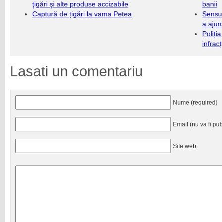
ţigări şi alte produse accizabile
banii
Captură de țigări la vama Petea
Sensul
a ajun
Poliți
infrac
Lasati un comentariu
Nume (required)
Email (nu va fi pub
Site web