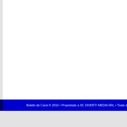
Buletin de Carei ® 2010 • Proprietate a SC DIVERTI MEDIA SRL • Toate dr