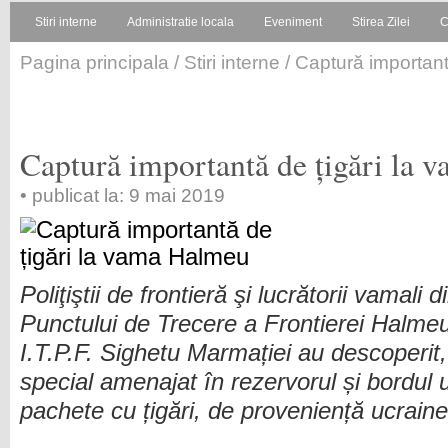
Stiri interne
Administratie locala
Eveniment
Stirea Zilei
C
Pagina principala
/
Stiri interne
/ Captură importan
Captură importantă de țigări la
• publicat la: 9 mai 2019
Poliţiştii de frontieră şi lucrătorii vamali d
Punctului de Trecere a Frontierei Halme
I.T.P.F. Sighetu Marmației au descoperit
special amenajat în rezervorul și bordul 
pachete cu țigări, de proveniență ucrain