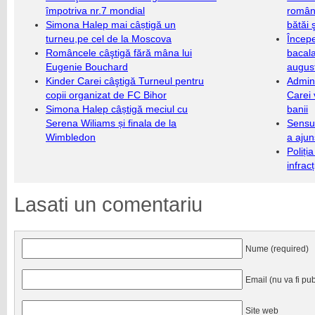
împotriva nr.7 mondial
români
Simona Halep mai câștigă un
bătăi 
turneu,pe cel de la Moscova
Încep
Româncele câştigă fără mâna lui
bacala
Eugenie Bouchard
augus
Kinder Carei câştigă Turneul pentru
Admini
copii organizat de FC Bihor
Carei 
Simona Halep câștigă meciul cu
banii
Serena Wiliams și finala de la
Sensul
Wimbledon
a ajun
Poliți
infrac
Lasati un comentariu
Nume (required)
Email (nu va fi pub
Site web