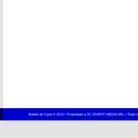
Buletin de Carei ® 2010 • Proprietate a SC DIVERTI MEDIA SRL • Toate dr