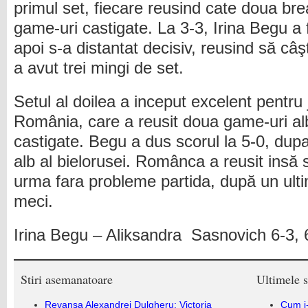
primul set, fiecare reusind cate doua brea
game-uri castigate. La 3-3, Irina Begu a 
apoi s-a distantat decisiv, reusind să câ
a avut trei mingi de set.
Setul al doilea a inceput excelent pentru
România, care a reusit doua game-uri alb
castigate. Begu a dus scorul la 5-0, du
alb al bielorusei. Românca a reusit insă s
urma fara probleme partida, după un ult
meci.
Irina Begu – Aliksandra Sasnovich 6-3, 
Stiri asemanatoare
Ultimele s
Revanşa Alexandrei Dulgheru: Victoria
Cum i-