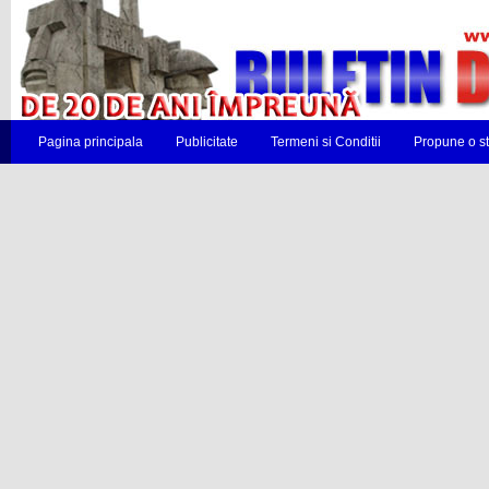
Pagina principala
Publicitate
Termeni si Conditii
Propune o st