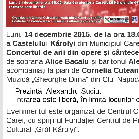
Luni,
14 decembrie 2015, de la ora 18.
a Castelului
Károlyi
din Municipiul Care
Concertul de arii din opere și cântec
de soprana
Alice Bacalu
și baritonul
Ale
acompaniați la pian de
Cornelia Cutea
Muzică „Gheorghe Dima” din Cluj Napoc
Prezintă: Alexandru Suciu.
Intrarea este liberă, în limita locurilor d
Evenimentul este organizat de Centrul Cul
Carei, cu sprijinul Fundației Centrul de
Cultural „Gróf Károlyi”.