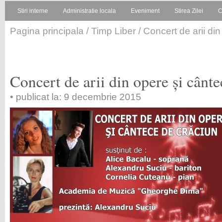
Stiri interne
Administratie locala
Eveniment
Stirea Zilei
C
Pagina principala
/
Timp Liber
/ Concert de arii di
Concert de arii din opere și cânt
• publicat la: 9 decembrie 2015