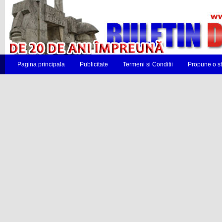
Pagina principala
Publicitate
Termeni si Conditii
Propune o st