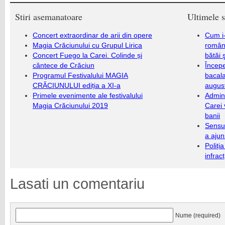
Stiri asemanatoare
Ultimele s
Concert extraordinar de arii din opere
Cum i-
Magia Crăciunului cu Grupul Lirica
români
Concert Fuego la Carei. Colinde și
bătăi 
cântece de Crăciun
Încep
Programul Festivalului MAGIA
bacala
CRĂCIUNULUI ediția a XI-a
augus
Primele evenimente ale festivalului
Admini
Magia Crăciunului 2019
Carei 
banii
Sensul
a ajun
Poliți
infrac
Lasati un comentariu
Nume (required)