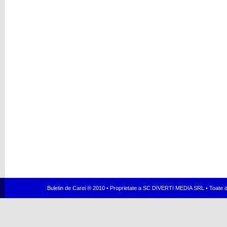
Buletin de Carei ® 2010 • Proprietate a SC DIVERTI MEDIA SRL • Toate dr