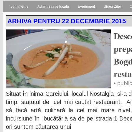
Stiri interne
Administratie locala
Eveniment
Stirea Zilei
C
ARHIVA PENTRU 22 DECEMBRIE 2015
Desco
prep
Bogd
rest
• publi
Situat în inima Careiului, localul Nostalgia şi-a
timp, statutul de cel mai cautat restaurant. A
să facă artă culinară la cel mai mare nivel
incursiune în bucătăria sa de pe strada 1 Dec
ori suntem căutarea unui