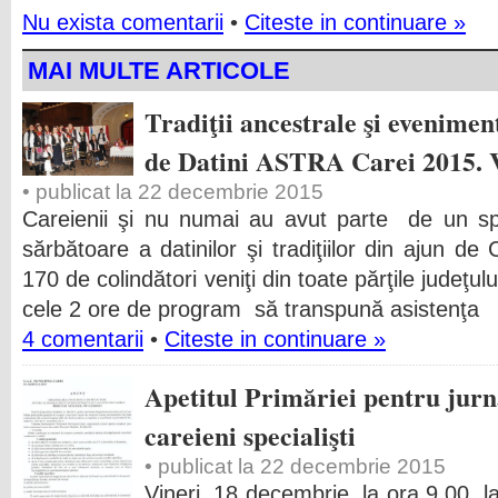
Nu exista comentarii
•
Citeste in continuare »
MAI MULTE ARTICOLE
Tradiţii ancestrale şi eveniment
de Datini ASTRA Carei 2015. 
• publicat la 22 decembrie 2015
Careienii şi nu numai au avut parte de un spe
sărbătoare a datinilor şi tradiţiilor din ajun de
170 de colindători veniţi din toate părţile judeţulu
cele 2 ore de program să transpună asistenţa
4 comentarii
•
Citeste in continuare »
Apetitul Primăriei pentru jurnal
careieni specialişti
• publicat la 22 decembrie 2015
Vineri, 18 decembrie, la ora 9.00, la