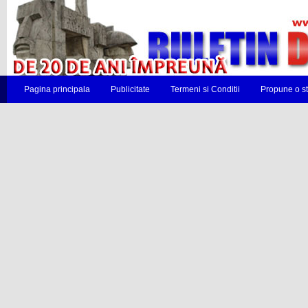
Pagina principala
Publicitate
Termeni si Conditii
Propune o st