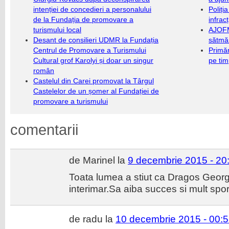
intenției de concedieri a personalului
Poliți
de la Fundația de promovare a
infrac
turismului local
AJOFM
Desant de consilieri UDMR la Fundația
sătmăr
Centrul de Promovare a Turismului
Primăr
Cultural grof Karolyi și doar un singur
pe ti
român
Castelul din Carei promovat la Târgul
Castelelor de un șomer al Fundației de
promovare a turismului
comentarii
de Marinel la
9 decembrie 2015 - 20
Toata lumea a stiut ca Dragos Georg
interimar.Sa aiba succes si mult spor
de radu la
10 decembrie 2015 - 00: