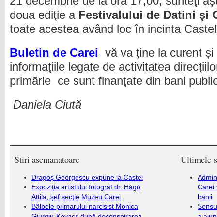
21 decembrie de la ora 17,00, sunteţi aşt
doua ediţie a
Festivalului de Datini şi
toate acestea având loc în incinta Castel
Buletin de Carei
vă va ţine la curent şi 
informaţiile legate de activitatea direcţiilo
primărie ce sunt finanţate din bani public
Daniela Ciută
Stiri asemanatoare
Ultimele s
Dragoș Georgescu expune la Castel
Admini
Expoziţia artistului fotograf dr. Hágó
Carei 
Attila, şef secţie Muzeu Carei
banii
Bâlbele primarului narcisist Monica
Sensul
Giurgiu-Kovacs după deconspirarea
a ajun