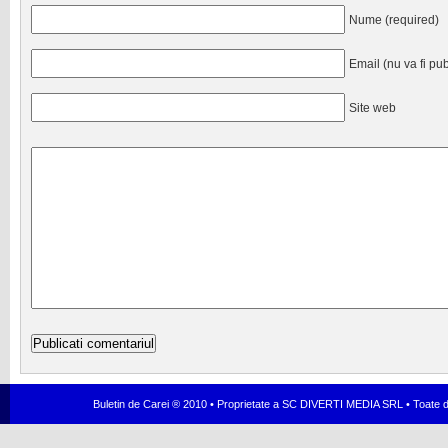
Nume (required)
Email (nu va fi pub
Site web
Buletin de Carei ® 2010 • Proprietate a SC DIVERTI MEDIA SRL • Toate dr