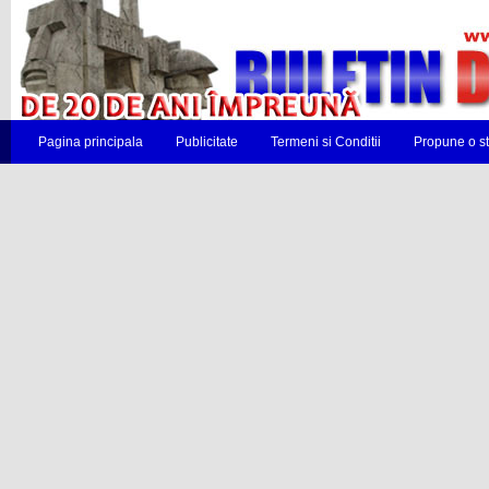
Pagina principala
Publicitate
Termeni si Conditii
Propune o st