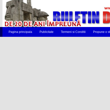
Pagina principala
Publicitate
Termeni si Conditii
Propune o st