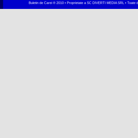
Buletin de Carei ® 2010 • Proprietate a SC DIVERTI MEDIA SRL • Toate dr