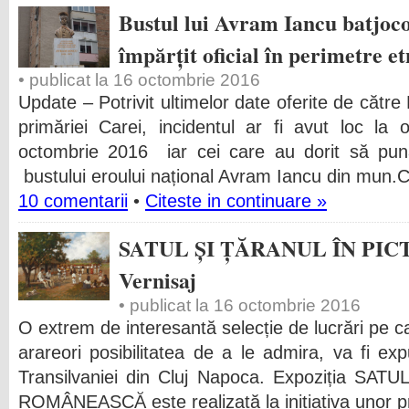
Bustul lui Avram Iancu batjoco
împărțit oficial în perimetre et
• publicat la 16 octombrie 2016
Update – Potrivit ultimelor date oferite de către
primăriei Carei, incidentul ar fi avut loc la
octombrie 2016 iar cei care au dorit să pu
bustului eroului național Avram Iancu din mun.C
10 comentarii
•
Citeste in continuare »
SATUL ȘI ȚĂRANUL ÎN PI
Vernisaj
• publicat la 16 octombrie 2016
O extrem de interesantă selecție de lucrări pe ca
arareori posibilitatea de a le admira, va fi ex
Transilvaniei din Cluj Napoca. Expoziția S
ROMÂNEASCĂ este realizată la inițiativa unor pre