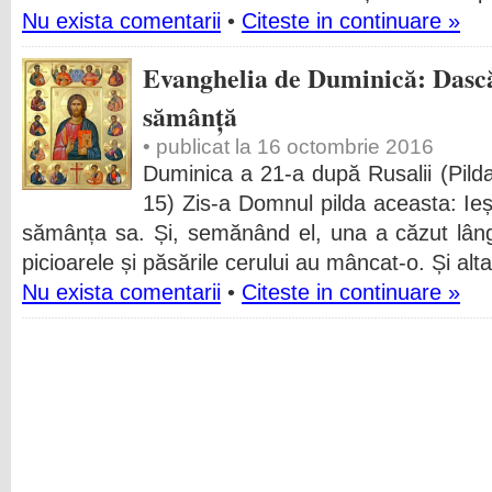
Nu exista comentarii
•
Citeste in continuare »
Evanghelia de Duminică: Dascăl
sămânță
• publicat la 16 octombrie 2016
Duminica a 21-a după Rusalii (Pild
15) Zis-a Domnul pilda aceasta: Ie
sămânța sa. Și, semănând el, una a căzut lâng
picioarele și păsările cerului au mâncat-o. Și alta
Nu exista comentarii
•
Citeste in continuare »