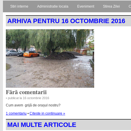
Stiri interne
Administratie locala
Eveniment
Stirea Zilei
C
ARHIVA PENTRU 16 OCTOMBRIE 2016
Fără comentarii
• publicat la 16 octombrie 2016
Cum avem grijă de orașul nostru?
1 comentariu
•
Citeste in continuare »
MAI MULTE ARTICOLE