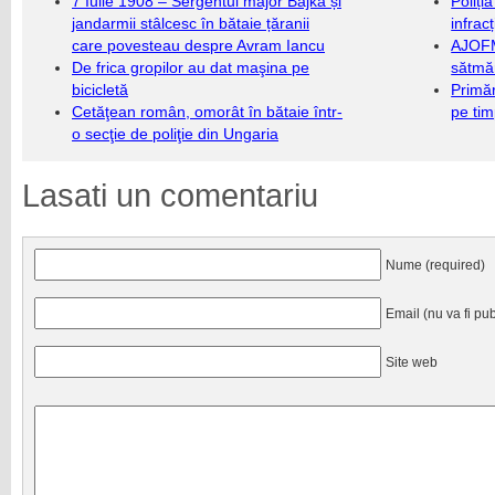
7 Iulie 1908 – Sergentul major Bajka și
Poliți
jandarmii stâlcesc în bătaie țăranii
infrac
care povesteau despre Avram Iancu
AJOFM
De frica gropilor au dat maşina pe
sătmăr
bicicletă
Primăr
Cetăţean român, omorât în bătaie într-
pe ti
o secţie de poliţie din Ungaria
Lasati un comentariu
Nume (required)
Email (nu va fi pub
Site web