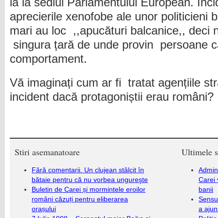
la la sediul Parlamentului European. In
aprecierile xenofobe ale unor politicieni b
mari au loc ,,apucături balcanice,, deci
singura țară de unde provin persoane 
comportament.
Vă imaginați cum ar fi tratat agențiile s
incident dacă protagoniștii erau români?
Stiri asemanatoare
Ultimele s
Fără comentarii. Un clujean stâlcit în
Admini
bătaie pentru că nu vorbea ungureşte
Carei 
Buletin de Carei și mormintele eroilor
banii
români căzuți pentru eliberarea
Sensul
orașului
a ajun