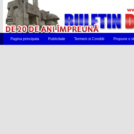
Pagina principala
Publicitate
Termeni si Conditii
Propune o st