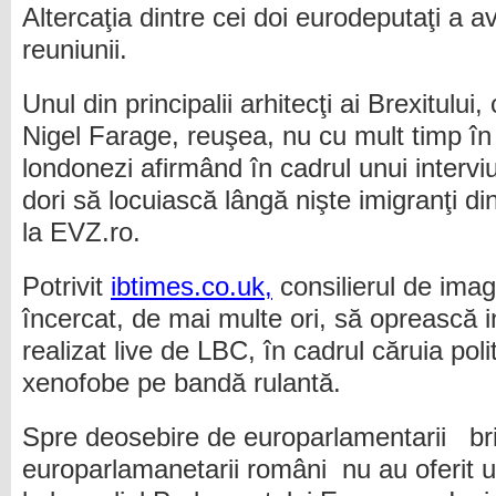
Altercaţia dintre cei doi eurodeputaţi a avu
reuniunii.
Unul din principalii arhitecţi ai Brexitului,
Nigel Farage, reuşea, nu cu mult timp î
londonezi afirmând în cadrul unui interviu
dori să locuiască lângă nişte imigranţi d
la EVZ.ro.
Potrivit
ibtimes.co.uk,
consilierul de imag
încercat, de mai multe ori, să oprească in
realizat live de LBC, în cadrul căruia poli
xenofobe pe bandă rulantă.
Spre deosebire de europarlamentarii brit
europarlamanetarii români nu au oferit u