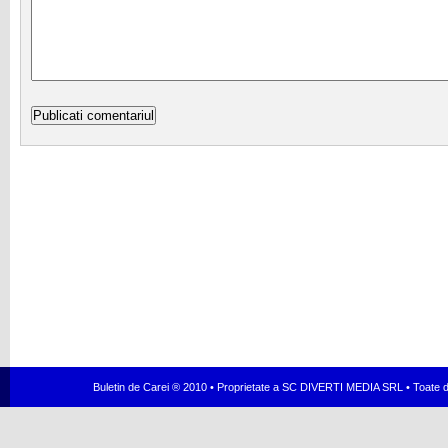
Buletin de Carei ® 2010 • Proprietate a SC DIVERTI MEDIA SRL • Toate dr