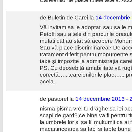
Careienilor le place tuiele acela. Acc
de Buletin de Carei la
14 decembrie 
Vă invitam sa le adoptati sau sa le muta
Petoffi sau altele din parcurile orasul
mutati cât au stat să acopere Monu
Sau vă place discriminarea? De acc
tratament diferit pentru monumente s
taxe şi impozite la administraţia care
PS. Cu deosebită amabilitate vă rug
corectă…..,,careienilor le plac….,, p
acela.
de pastorel la
14 decembrie 2016 - 
nisma pisma vrei tu draghe sa iei aca
scapi de gard?,ce bine va fi pentru ti
la umbrele lor si sa fii multumit ca ai
macar.incearca sa faci si fapte bune