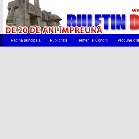
Pagina principala
Publicitate
Termeni si Conditii
Propune o st