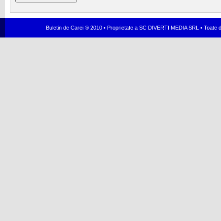
Buletin de Carei ® 2010 • Proprietate a SC DIVERTI MEDIA SRL • Toate dr