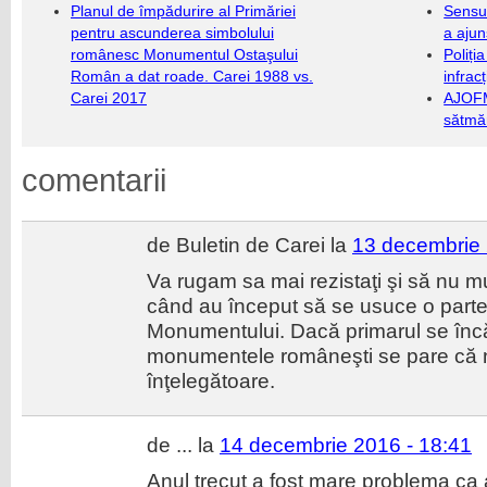
Planul de împădurire al Primăriei
Sensul
pentru ascunderea simbolului
a ajun
românesc Monumentul Ostaşului
Poliți
Român a dat roade. Carei 1988 vs.
infrac
Carei 2017
AJOFM
sătmăr
comentarii
de Buletin de Carei la
13 decembrie 
Va rugam sa mai rezistaţi şi să nu m
când au început să se usuce o parte di
Monumentului. Dacă primarul se în
monumentele româneşti se pare că n
înţelegătoare.
de ... la
14 decembrie 2016 - 18:41
Anul trecut a fost mare problema ca a