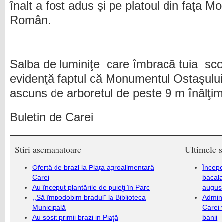
înalt a fost adus şi pe platoul din faţa 
Român.
Salba de luminiţe care îmbracă tuia sco
evidenţă faptul că Monumentul Ostaşul
ascuns de arboretul de peste 9 m înălţi
Buletin de Carei
Stiri asemanatoare
Ultimele s
Ofertă de brazi la Piața agroalimentară
Încep
Carei
bacala
Au început plantările de puieţi în Parc
augus
,,Să împodobim bradul” la Biblioteca
Admini
Municipală
Carei 
Au sosit primii brazi in Piaţă
banii