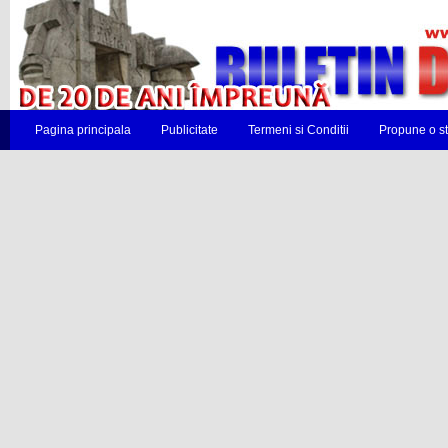
Pagina principala
Publicitate
Termeni si Conditii
Propune o st