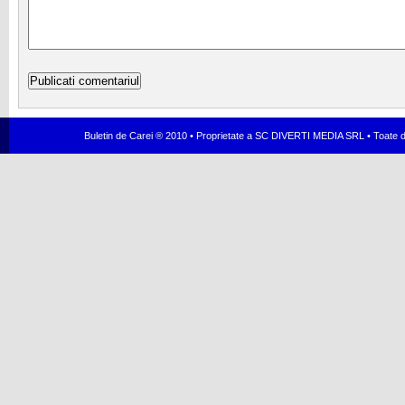
Buletin de Carei ® 2010 • Proprietate a SC DIVERTI MEDIA SRL • Toate dr