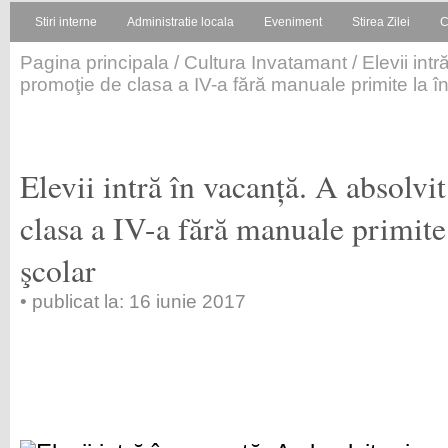
Stiri interne
Administratie locala
Eveniment
Stirea Zilei
C
Pagina principala
/
Cultura Invatamant
/ Elevii int
promoţie de clasa a IV-a fără manuale primite la î
Elevii intră în vacanță. A absolv
clasa a IV-a fără manuale primite
şcolar
• publicat la: 16 iunie 2017