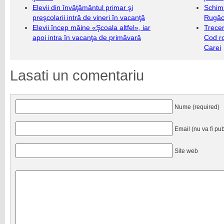
Elevii din învăţământul primar şi
Schim
preşcolarii intră de vineri în vacanţă
Rugăc
Elevii încep mâine «Şcoala altfel», iar
Trecer
apoi intra în vacanţa de primăvară
Cod r
Carei
Lasati un comentariu
Nume (required)
Email (nu va fi pub
Site web