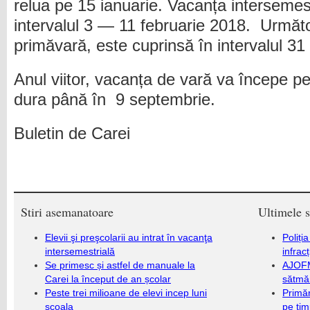
relua pe 15 ianuarie. Vacanța intersemest
intervalul 3 — 11 februarie 2018. Următ
primăvară, este cuprinsă în intervalul 31
Anul viitor, vacanța de vară va începe pe
dura până în 9 septembrie.
Buletin de Carei
Stiri asemanatoare
Ultimele s
Elevii şi preşcolarii au intrat în vacanţa
Poliți
intersemestrială
infrac
Se primesc și astfel de manuale la
AJOFM
Carei la început de an școlar
sătmăr
Peste trei milioane de elevi incep luni
Primăr
şcoala
pe ti