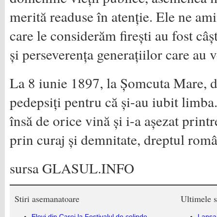
merită readuse în atenție. Ele ne ami
care le considerăm firești au fost câșt
și perseverența generațiilor care au v
La 8 iunie 1897, la Șomcuta Mare, d
pedepsiți pentru că și-au iubit limba.
însă de orice vină și i-a așezat printr
prin curaj și demnitate, dreptul româ
sursa GLASUL.INFO
Stiri asemanatoare
Ultimele s
Elevi din Carei la Festivalul de colinde
Lansa