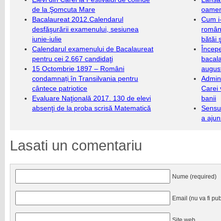
de la Şomcuta Mare
oameni
Bacalaureat 2012.Calendarul
Cum i-
desfăşurării examenului, sesiunea
români
iunie-iulie
bătăi 
Calendarul examenului de Bacalaureat
Încep
pentru cei 2.667 candidaţi
bacala
15 Octombrie 1897 – Români
augus
condamnați în Transilvania pentru
Admini
cântece patriotice
Carei 
Evaluare Naţională 2017. 130 de elevi
banii
absenţi de la proba scrisă Matematică
Sensul
a ajun
Lasati un comentariu
Nume (required)
Email (nu va fi pub
Site web