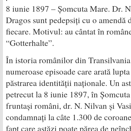
8 iunie 1897 – Șomcuta Mare. Dr. N.
Dragos sunt pedepsiți cu o amendă 
fiecare. Motivul: au cântat în român
“Gotterhalte”.
În istoria românilor din Transilvani
numeroase episoade care arată lupta
păstrarea identității naționale. Un a
petrecut la 8 iunie 1897, în Șomcut
fruntași români, dr. N. Nilvan și Vas
condamnați la câte 1.300 de coroan
fapt care astăzi poate părea de neînch