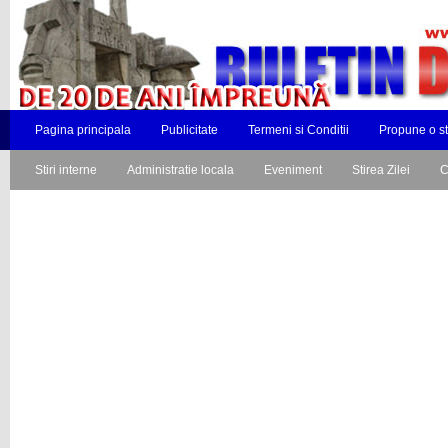
Pagina principala
Publicitate
Termeni si Conditii
Propune o st
Stiri interne
Administratie locala
Eveniment
Stirea Zilei
C