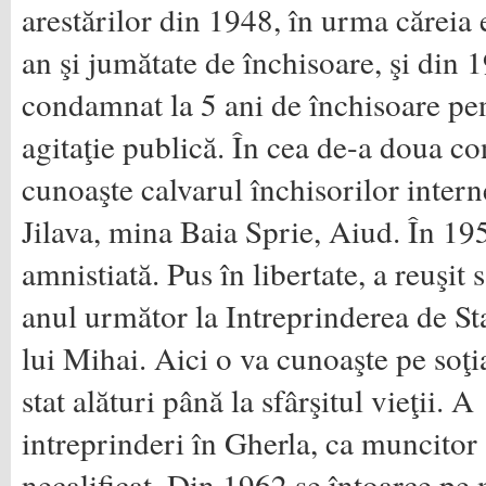
arestărilor din 1948, în urma căreia
an şi jumătate de închisoare, şi din 
condamnat la 5 ani de închisoare pen
agitaţie publică. În cea de-a doua 
cunoaşte calvarul închisorilor inter
Jilava, mina Baia Sprie, Aiud. În 19
amnistiată. Pus în libertate, a reuşit 
anul următor la Intreprinderea de St
lui Mihai. Aici o va cunoaşte pe soţi
stat alături până la sfârşitul vieţii. 
intreprinderi în Gherla, ca muncitor
necalificat. Din 1962 se întoarce pe