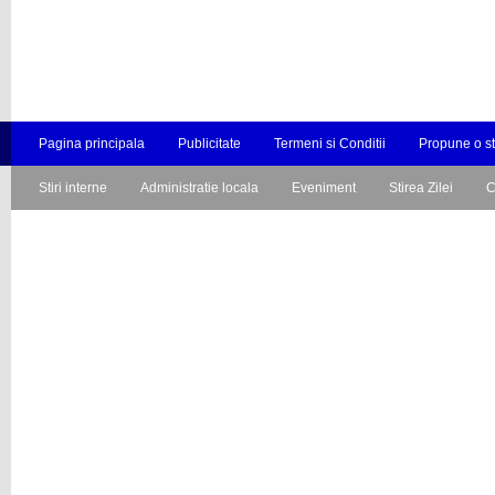
Pagina principala
Publicitate
Termeni si Conditii
Propune o st
Stiri interne
Administratie locala
Eveniment
Stirea Zilei
C