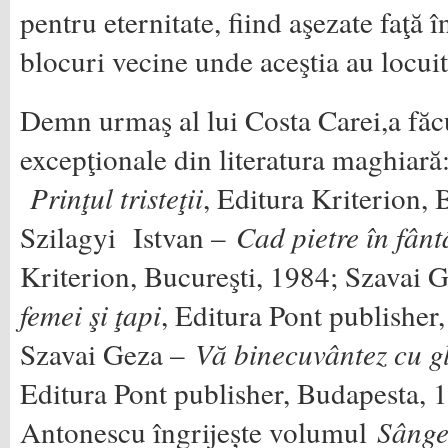
pentru eternitate, fiind aşezate faţă 
blocuri vecine unde aceştia au locuit
Demn urmaş al lui Costa Carei,a făc
excepţionale din literatura maghiară
Prinţul tristeţii
, Editura Kriterion, 
Szilagyi Istvan –
Cad pietre în fân
Kriterion, Bucureşti, 1984; Szavai 
femei şi ţapi
, Editura Pont publisher
Szavai Geza –
Vă binecuvântez cu g
Editura Pont publisher, Budapesta, 
Antonescu îngrijește volumul
Sânge