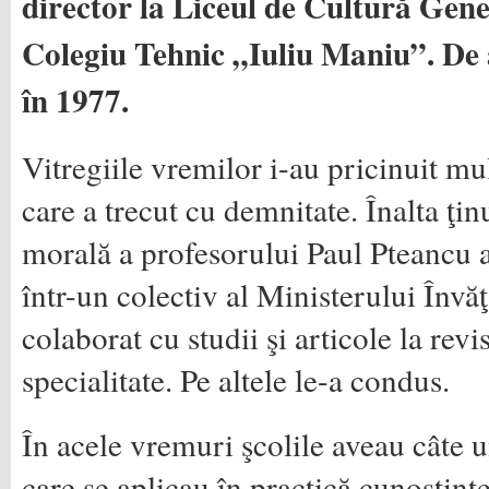
director la Liceul de Cultură Gene
Colegiu Tehnic „Iuliu Maniu”. De ai
în 1977.
Vitregiile vremilor i-au pricinuit mu
care a trecut cu demnitate. Înalta ţinut
morală a profesorului Paul Pteancu a 
într-un colectiv al Ministerului Înv
colaborat cu studii şi articole la revis
specialitate. Pe altele le-a condus.
În acele vremuri şcolile aveau câte 
care se aplicau în practică cunoştinţ