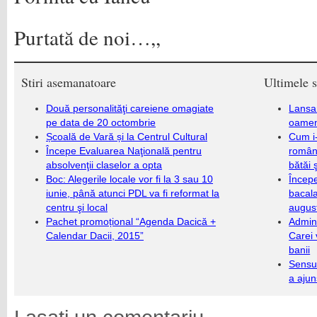
Purtată de noi…,,
Stiri asemanatoare
Ultimele s
Două personalităţi careiene omagiate
Lansa
pe data de 20 octombrie
oameni
Școală de Vară și la Centrul Cultural
Cum i-
Începe Evaluarea Naţională pentru
români
absolvenţii claselor a opta
bătăi 
Boc: Alegerile locale vor fi la 3 sau 10
Încep
iunie, până atunci PDL va fi reformat la
bacala
centru şi local
augus
Pachet promoțional “Agenda Dacică +
Admini
Calendar Dacii, 2015”
Carei 
banii
Sensul
a ajun