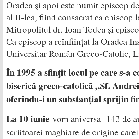
Oradea şi apoi este numit episcop de
al II-lea, fiind consacrat ca episcop
Mitropolitul dr. Ioan Todea şi episc
Ca episcop a reînfiinţat la Oradea In
Universitar Român Greco-Catolic, Li
În 1995 a sfinţit locul pe care s-a 
biserică greco-catolică „Sf. Andre
oferindu-i un substanţial sprijin fi
La 10 iunie
vom aniversa 143 de ani
scriitoarei maghiare de origine car