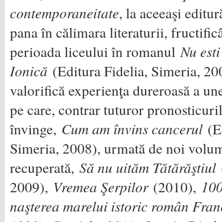
contemporaneitate
, la aceeaşi editu
pana în călimara literaturii, fructifi
perioada liceului în romanul
Nu esti
Ionică
(Editura Fidelia, Simeria, 20
valorifică experienţa dureroasă a un
pe care, contrar tuturor pronosticuri
învinge,
Cum am învins cancerul
(Ed
Simeria, 2008), urmată de noi volum
recuperată,
Să nu uităm Tătărăştiul
(
2009),
Vremea Şerpilor
(2010),
100
naşterea marelui istoric român Fran