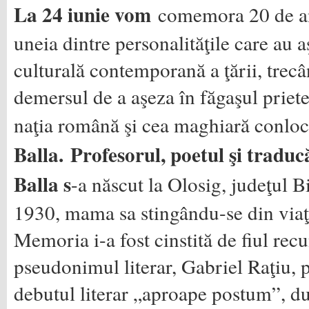
La 24 iunie vom
comemora 20 de an
uneia dintre personalităţile care au 
culturală contemporană a ţării, trecâ
demersul de a aşeza în făgaşul priete
naţia română şi cea maghiară conloc
Balla.
Profesorul, poetul şi tradu
Balla s
-a născut la Olosig, judeţul Bi
1930, mama sa stingându-se din viaţă
Memoria i-a fost cinstită de fiul rec
pseudonimul literar, Gabriel Raţiu, pe
debutul literar „aproape postum”, 