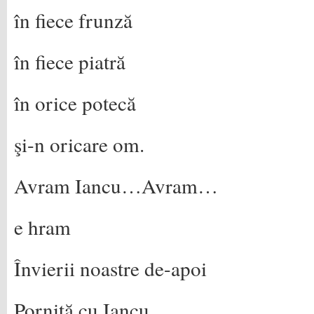
în fiece frunză
în fiece piatră
în orice potecă
şi-n oricare om.
Avram Iancu…Avram…
e hram
Învierii noastre de-apoi
Pornită cu Iancu