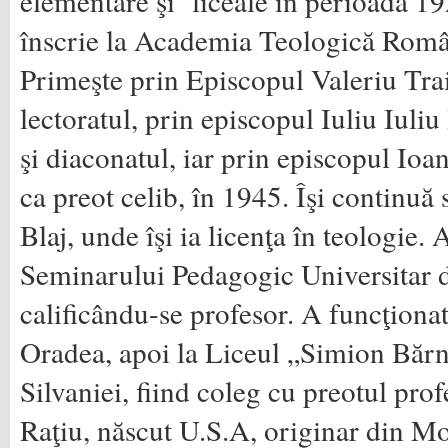
elementare şi liceale în perioada 1
înscrie la Academia Teologică Româ
Primeşte prin Episcopul Valeriu Trai
lectoratul, prin episcopul Iuliu Iul
şi diaconatul, iar prin episcopul Ioa
ca preot celib, în 1945. Îşi continuă 
Blaj, unde îşi ia licenţa în teologie.
Seminarului Pedagogic Universitar d
calificându-se profesor. A funcţionat
Oradea, apoi la Liceul „Simion Bărn
Silvaniei, fiind coleg cu preotul pr
Raţiu, născut U.S.A, originar din Mo