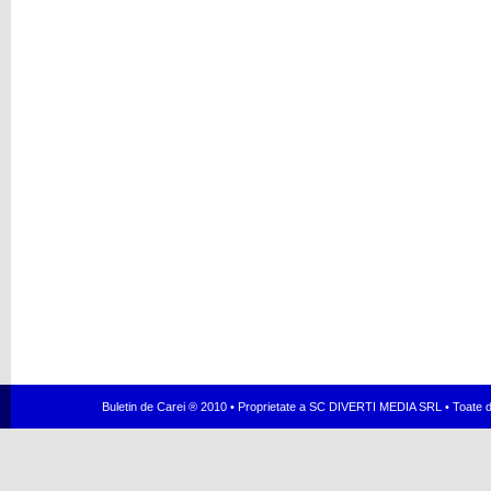
Buletin de Carei ® 2010 • Proprietate a SC DIVERTI MEDIA SRL • Toate dr