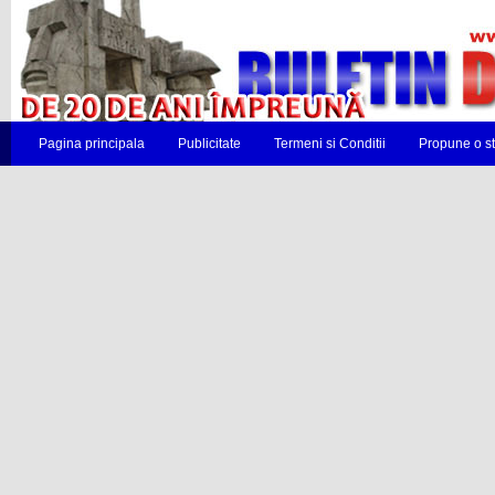
Pagina principala
Publicitate
Termeni si Conditii
Propune o st