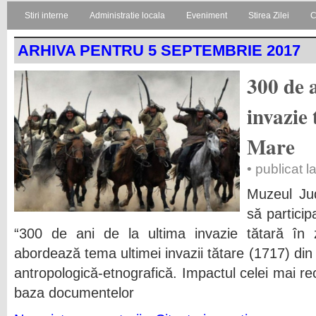
Stiri interne
Administratie locala
Eveniment
Stirea Zilei
C
ARHIVA PENTRU 5 SEPTEMBRIE 2017
300 de a
invazie
Mare
• publicat 
Muzeul Ju
să particip
“300 de ani de la ultima invazie tătară în
abordează tema ultimei invazii tătare (1717) din 
antropologică-etnografică. Impactul celei mai rec
baza documentelor