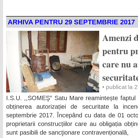
ARHIVA PENTRU 29 SEPTEMBRIE 2017
Amenzi d
pentru pr
care nu a
securitat
• publicat la
I.S.U. ,,SOMEŞ” Satu Mare reamintește faptul 
obținerea autorizației de securitate la inc
septembrie 2017. Începând cu data de 01 octom
proprietarii construcțiilor care au obligația obți
sunt pasibili de sancţionare contravențională,