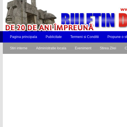
Pagina principala
Publicitate
Termeni si Conditii
Propune o st
Stiri interne
Administratie locala
Eveniment
Stirea Zilei
C