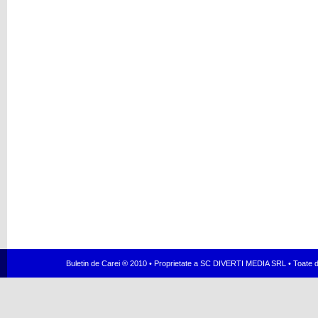
Buletin de Carei ® 2010 • Proprietate a SC DIVERTI MEDIA SRL • Toate dr