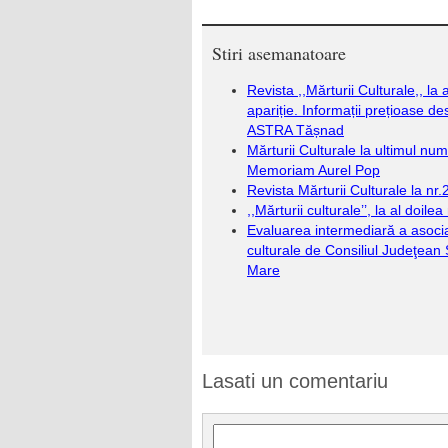
Stiri asemanatoare
Revista ,,Mărturii Culturale,, la 
apariție. Informații prețioase de
ASTRA Tășnad
Mărturii Culturale la ultimul num
Memoriam Aurel Pop
Revista Mărturii Culturale la nr.
,,Mărturii culturale’’, la al doile
Evaluarea intermediară a asociaţ
culturale de Consiliul Judeţean
Mare
Lasati un comentariu