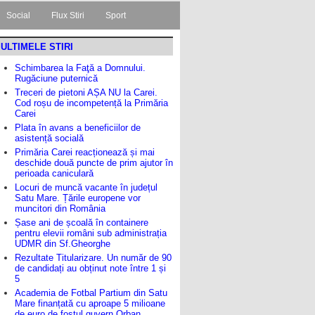
Social
Flux Stiri
Sport
ULTIMELE STIRI
Schimbarea la Faţă a Domnului.
Rugăciune puternică
Treceri de pietoni AȘA NU la Carei.
Cod roșu de incompetență la Primăria
Carei
Plata în avans a beneficiilor de
asistență socială
Primăria Carei reacționează și mai
deschide două puncte de prim ajutor în
perioada caniculară
Locuri de muncă vacante în județul
Satu Mare. Țările europene vor
muncitori din România
Șase ani de școală în containere
pentru elevii români sub administrația
UDMR din Sf.Gheorghe
Rezultate Titularizare. Un număr de 90
de candidați au obținut note între 1 și
5
Academia de Fotbal Partium din Satu
Mare finanțată cu aproape 5 milioane
de euro de fostul guvern Orban