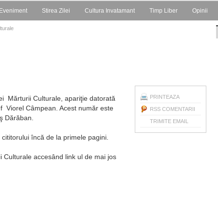
Eveniment
Stirea Zilei
Cultura Invatamant
Timp Liber
Opinii
lturale
PRINTEAZA
i Mărturii Culturale, apariţie datorată
 şef Viorel Câmpean. Acest număr este
RSS COMENTARII
riş Dărăban.
TRIMITE EMAIL
titorului încă de la primele pagini.
ii Culturale accesând link ul de mai jos