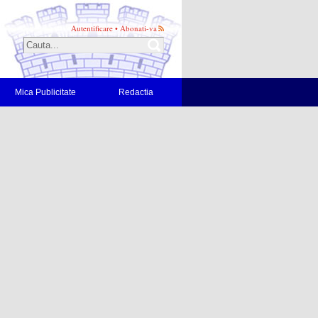
Autentificare
•
Abonati-va
Mica Publicitate
Redactia