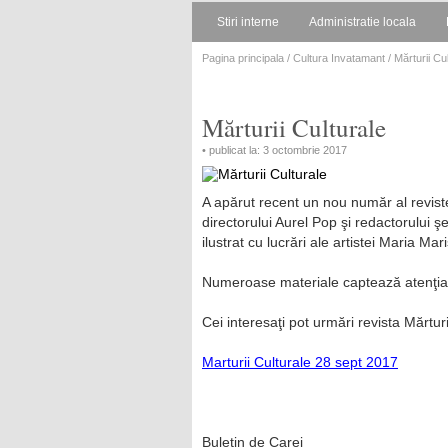
Stiri interne
Administratie locala
Pagina principala
/
Cultura Invatamant
/ Mărturii Cu
Mărturii Culturale
• publicat la: 3 octombrie 2017
A apărut recent un nou număr al reviste
directorului Aurel Pop şi redactorului
ilustrat cu lucrări ale artistei Maria Ma
Numeroase materiale captează atenţia ci
Cei interesaţi pot urmări revista Mărtur
Marturii Culturale 28 sept 2017
Buletin de Carei