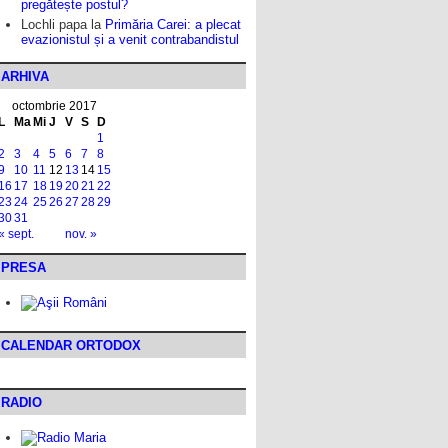
pregătește postul?
Lochli papa
la
Primăria Carei: a plecat
evazionistul și a venit contrabandistul
ARHIVA
octombrie 2017
L
Ma
Mi
J
V
S
D
1
2
3
4
5
6
7
8
9
10
11
12
13
14
15
16
17
18
19
20
21
22
23
24
25
26
27
28
29
30
31
« sept.
nov. »
PRESA
CALENDAR ORTODOX
RADIO