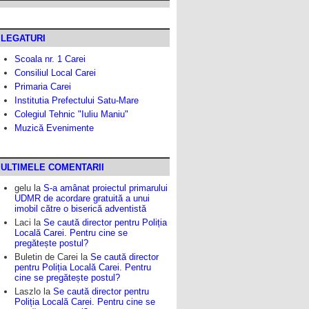
LEGATURI
Scoala nr. 1 Carei
Consiliul Local Carei
Primaria Carei
Institutia Prefectului Satu-Mare
Colegiul Tehnic "Iuliu Maniu"
Muzică Evenimente
ULTIMELE COMENTARII
gelu
la
S-a amânat proiectul primarului
UDMR de acordare gratuită a unui
imobil către o biserică adventistă
Laci
la
Se caută director pentru Poliția
Locală Carei. Pentru cine se
pregătește postul?
Buletin de Carei
la
Se caută director
pentru Poliția Locală Carei. Pentru
cine se pregătește postul?
Laszlo
la
Se caută director pentru
Poliția Locală Carei. Pentru cine se