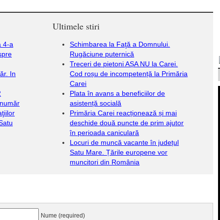
Ultimele stiri
a 4-a
Schimbarea la Faţă a Domnului.
spre
Rugăciune puternică
Treceri de pietoni AȘA NU la Carei.
ăr. In
Cod roșu de incompetență la Primăria
Carei
2
Plata în avans a beneficiilor de
a număr
asistență socială
iilor
Primăria Carei reacționează și mai
 Satu
deschide două puncte de prim ajutor
în perioada caniculară
Locuri de muncă vacante în județul
Satu Mare. Țările europene vor
muncitori din România
Nume (required)