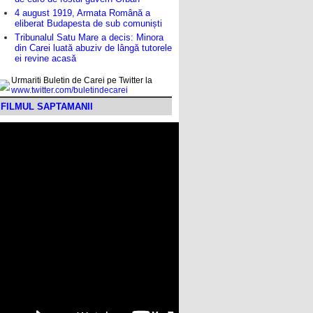
4 august 1919, Armata Română a
eliberat Budapesta de sub comuniști
Tribunalul Satu Mare a decis: Minora
din Carei luată abuziv de lângă tutorele
ei revine acasă
Urmariti Buletin de Carei pe Twitter la
www.twitter.com/buletindecarei
FILMUL SAPTAMANII