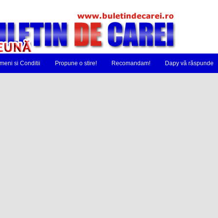
meni si Conditii
Propune o stire!
Recomandam!
Dapy vă răspunde