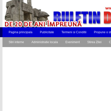
Pagina principala
Publicitate
Termeni si Conditii
Propune o st
Stiri interne
Administratie locala
Eveniment
Stirea Zilei
C