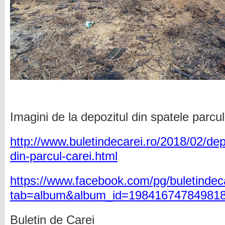
Imagini de la depozitul din spatele parcu
http://www.buletindecarei.ro/2018/02/depo
din-parcul-carei.html
https://www.facebook.com/pg/buletindeca
tab=album&album_id=19841674784981
Buletin de Carei