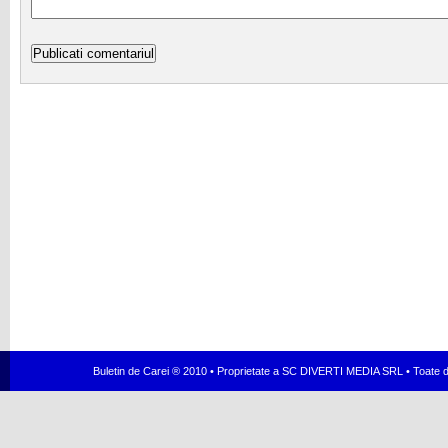
Buletin de Carei ® 2010 • Proprietate a SC DIVERTI MEDIA SRL • Toate dr