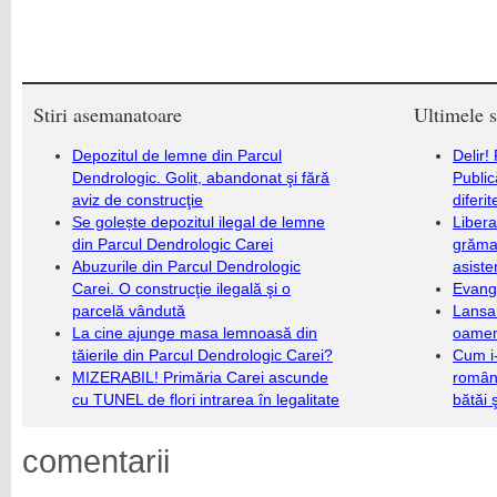
Stiri asemanatoare
Ultimele s
Depozitul de lemne din Parcul
Delir!
Dendrologic. Golit, abandonat şi fără
Public
aviz de construcţie
diferi
Se golește depozitul ilegal de lemne
Libera
din Parcul Dendrologic Carei
grămad
Abuzurile din Parcul Dendrologic
asiste
Carei. O construcţie ilegală şi o
Evang
parcelă vândută
Lansa
La cine ajunge masa lemnoasă din
oameni
tăierile din Parcul Dendrologic Carei?
Cum i-
MIZERABIL! Primăria Carei ascunde
români
cu TUNEL de flori intrarea în legalitate
bătăi 
comentarii