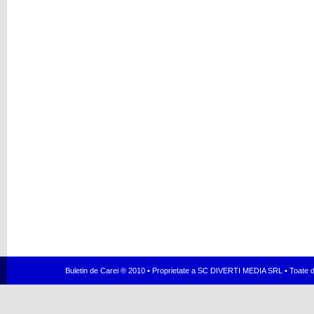
Buletin de Carei ® 2010 • Proprietate a SC DIVERTI MEDIA SRL • Toate dr