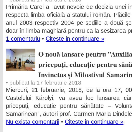
Primăria Carei a avut nevoie de decizia unei i
respecta limba oficială a statului român. Plăci
anul 2003 respectiv 2004 pe sediile a două şco
doar în limba maghiară pentru ca la sesizarea pr
1 comentariu
•
Citeste in continuare »
O nouă lansare pentru ”Auxilia
pricepuți, educație pentru sănă
Invinctus și Milostivul Samari
• publicat la 17 februarie 2018
Miercuri, 21 februarie, 2018, de la ora 17, 0
Castelului Károlyi, va avea loc lansarea cărți
pricepuți, educație pentru sănătate – Volunta
Samarinean”, autori prof. Carmen Maria Dindele
Nu exista comentarii
•
Citeste in continuare »