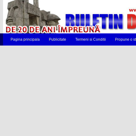
Pagina principala
Publicitate
Termeni si Conditii
Propune o st