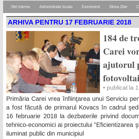
Stiri interne
Administratie locala
Eveniment
Stirea Zilei
C
ARHIVA PENTRU 17 FEBRUARIE 2018
184 de tr
Carei vor
ajutorul 
fotovolta
• publicat la 
Primăria Carei vrea înfiinţarea unui Serviciu pen
a fost făcută de primarul Kovacs în cadrul şedi
16 februarie 2018 la dezbaterile privind docume
tehnico-economici ai proiectului ”Eficientizarea 
iluminat public din municipiul