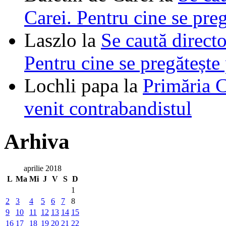
Carei. Pentru cine se pre
Laszlo
la
Se caută directo
Pentru cine se pregătește
Lochli papa
la
Primăria C
venit contrabandistul
Arhiva
aprilie 2018
L
Ma
Mi
J
V
S
D
1
2
3
4
5
6
7
8
9
10
11
12
13
14
15
16
17
18
19
20
21
22