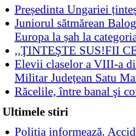
Președinta Ungariei ținte
Juniorul sătmărean Balog
Europa la șah la categoria
,,ŢINTEŞTE SUS!FII 
Elevii claselor a VIII-a d
Militar Județean Satu Ma
Răcelile, între banal şi c
Ultimele stiri
Poliția informează. Accide