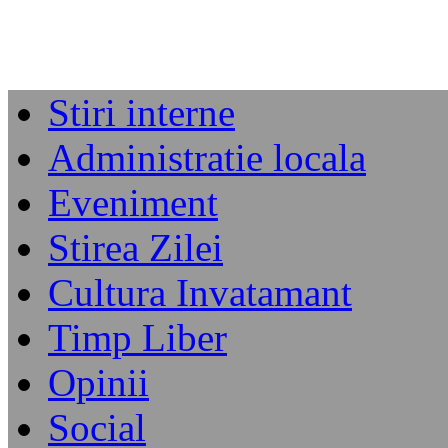
Stiri interne
Administratie locala
Eveniment
Stirea Zilei
Cultura Invatamant
Timp Liber
Opinii
Social