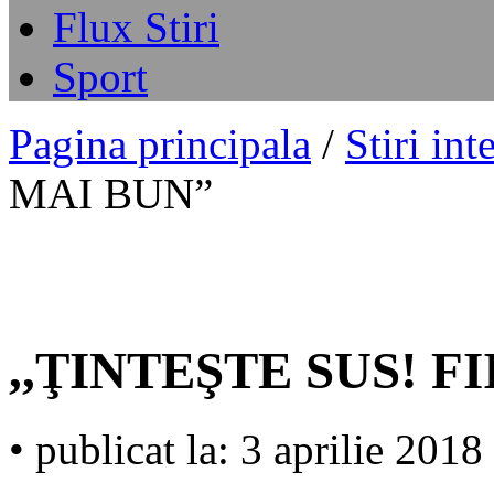
Flux Stiri
Sport
Pagina principala
/
Stiri int
MAI BUN”
,,ŢINTEŞTE SUS! F
• publicat la: 3 aprilie 2018