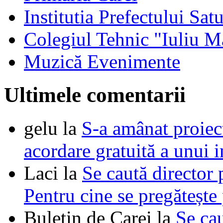
Institutia Prefectului Sa
Colegiul Tehnic "Iuliu M
Muzică Evenimente
Ultimele comentarii
gelu
la
S-a amânat proie
acordare gratuită a unui i
Laci
la
Se caută director 
Pentru cine se pregătește
Buletin de Carei
la
Se cau