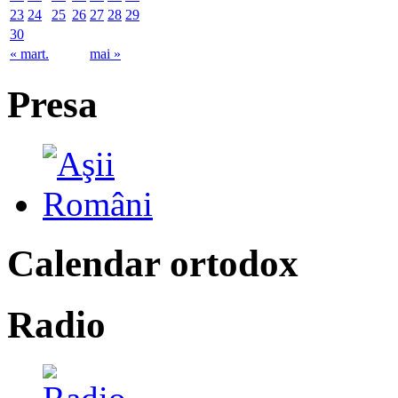
23
24
25
26
27
28
29
30
« mart.
mai »
Presa
Calendar ortodox
Radio