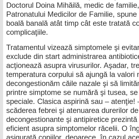
Doctorul Doina Mihăilă, medic de familie
Patronatului Medicilor de Familie, spun
boală banală atât timp cât este tratată c
complicaţiile.
Tratamentul vizează simptomele şi evitar
exclude din start administrarea antibiotic
acţionează asupra virusurilor. Aşadar, t
temperatura corpului să ajungă la valori
decongestionăm căile nazale şi să limit
printre simptome se numără şi tusea, se 
speciale. Clasica aspirină sau – atenţie!
scăderea febrei şi atenuarea durerilor de
decongestionante şi antipiretice prezintă 
eficient asupra simptomelor răcelii. O îng
asigurată copiilor, deoarece, în cazul ace