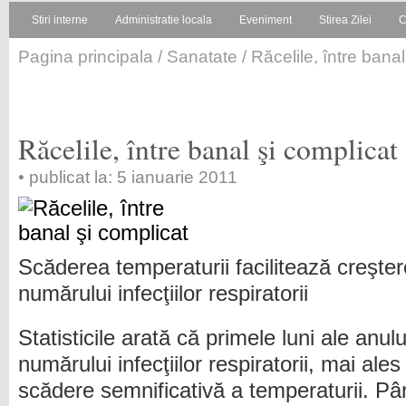
Stiri interne
Administratie locala
Eveniment
Stirea Zilei
C
Pagina principala
/
Sanatate
/ Răcelile, între banal
Răcelile, între banal şi complicat
• publicat la: 5 ianuarie 2011
Scăderea temperaturii facilitează creşte
numărului infecţiilor respiratorii
Statisticile arată că primele luni ale anul
numărului infecţiilor respiratorii, mai ale
scădere semnificativă a temperaturii. P