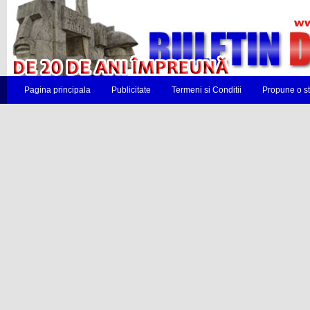
Pagina principala
Publicitate
Termeni si Conditii
Propune o st