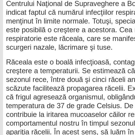
Centrului Naţional de Supraveghere a Bol
indicat faptul că numărul infecţiilor respir
menţinut în limite normale. Totuşi, specia
este posibilă o creştere a acestora. Cea 
respiratorie este răceala, care se manifes
scurgeri nazale, lăcrimare şi tuse.
Răceala este o boală infecţioasă, contag
creştere a temperaturii. Se estimează că a
sezonul rece, între două şi cinci răceli a
scăzute facilitează propagarea răcelii. Ex
că frigul agresează organismul, obligând
temperatura de 37 de grade Celsius. De
contribuie la iritarea mucoaselor căilor res
comportamentul nostru în timpul sezonulu
apariţia răcelii. În acest sens, să luăm în