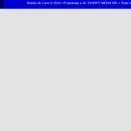
Buletin de Carei ® 2010 • Proprietate a SC DIVERTI MEDIA SRL • Toate dr