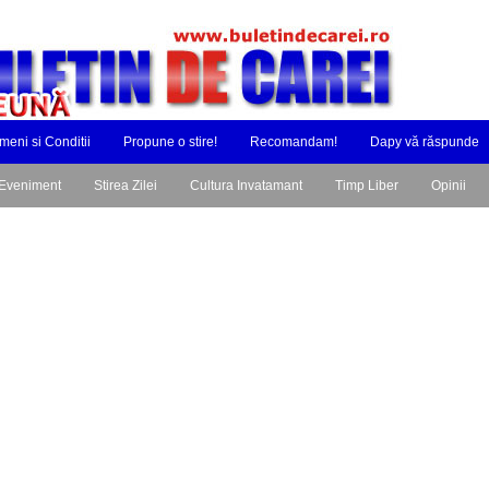
meni si Conditii
Propune o stire!
Recomandam!
Dapy vă răspunde
Eveniment
Stirea Zilei
Cultura Invatamant
Timp Liber
Opinii