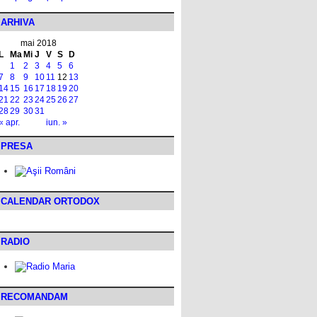
ARHIVA
mai 2018
L
Ma
Mi
J
V
S
D
1
2
3
4
5
6
7
8
9
10
11
12
13
14
15
16
17
18
19
20
21
22
23
24
25
26
27
28
29
30
31
« apr.
iun. »
PRESA
CALENDAR ORTODOX
RADIO
RECOMANDAM