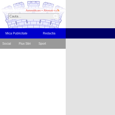
Autentificare
•
Abonati-va
Mica Publicitate
Redactia
Social
Flux Stiri
Sport