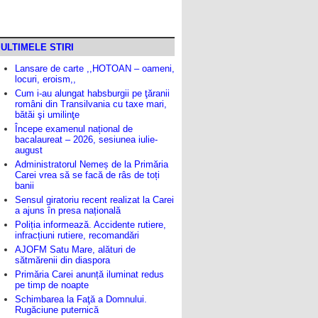
ULTIMELE STIRI
Lansare de carte ,,HOTOAN – oameni,
locuri, eroism,,
Cum i-au alungat habsburgii pe ţăranii
români din Transilvania cu taxe mari,
bătăi şi umilinţe
Începe examenul național de
bacalaureat – 2026, sesiunea iulie-
august
Administratorul Nemeș de la Primăria
Carei vrea să se facă de râs de toți
banii
Sensul giratoriu recent realizat la Carei
a ajuns în presa națională
Poliția informează. Accidente rutiere,
infracțiuni rutiere, recomandări
AJOFM Satu Mare, alături de
sătmărenii din diaspora
Primăria Carei anunță iluminat redus
pe timp de noapte
Schimbarea la Faţă a Domnului.
Rugăciune puternică