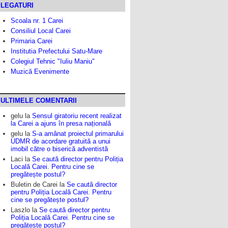
LEGATURI
Scoala nr. 1 Carei
Consiliul Local Carei
Primaria Carei
Institutia Prefectului Satu-Mare
Colegiul Tehnic "Iuliu Maniu"
Muzică Evenimente
ULTIMELE COMENTARII
gelu
la
Sensul giratoriu recent realizat
la Carei a ajuns în presa națională
gelu
la
S-a amânat proiectul primarului
UDMR de acordare gratuită a unui
imobil către o biserică adventistă
Laci
la
Se caută director pentru Poliția
Locală Carei. Pentru cine se
pregătește postul?
Buletin de Carei
la
Se caută director
pentru Poliția Locală Carei. Pentru
cine se pregătește postul?
Laszlo
la
Se caută director pentru
Poliția Locală Carei. Pentru cine se
pregătește postul?