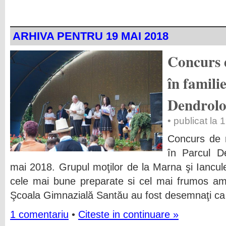
ARHIVA PENTRU 19 MAI 2018
Concurs d
în famili
Dendrolo
• publicat la
Concurs de re
în Parcul De
mai 2018. Grupul moţilor de la Marna şi Iancule
cele mai bune preparate si cel mai frumos ame
Şcoala Gimnazială Santău au fost desemnaţi ca f
1 comentariu
•
Citeste in continuare »