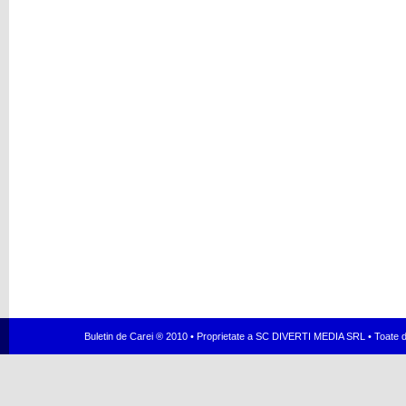
Buletin de Carei ® 2010 • Proprietate a SC DIVERTI MEDIA SRL • Toate dr