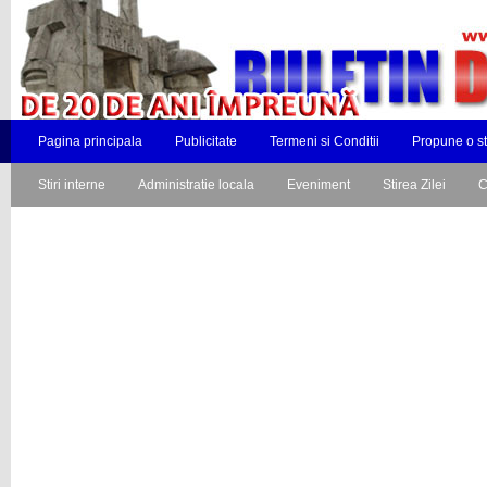
Pagina principala
Publicitate
Termeni si Conditii
Propune o st
Stiri interne
Administratie locala
Eveniment
Stirea Zilei
C