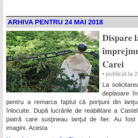
ARHIVA PENTRU 24 MAI 2018
Dispare l
împrejmui
Carei
• publicat la
La solicitar
deplasare în
pentru a remarca faptul că porţiuni din lanţ
înlocuite. După lucrările de reabilitare a Castel
piatră care susţineau lanţul de fier. Au fost î
imagini.
Acesta