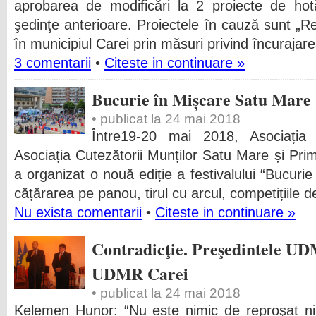
aprobarea de modificări la 2 proiecte de hot
şedinţe anterioare. Proiectele în cauză sunt „R
în municipiul Carei prin măsuri privind încurajarea 
3 comentarii
•
Citeste in continuare »
Bucurie în Mișcare Satu Mare
• publicat la 24 mai 2018
Între19-20 mai 2018, Asociația
Asociația Cutezătorii Munților Satu Mare și Pri
a organizat o nouă ediție a festivalului “Bucurie
cățărarea pe panou, tirul cu arcul, competițiile de
Nu exista comentarii
•
Citeste in continuare »
Contradicţie. Preşedintele UD
UDMR Carei
• publicat la 24 mai 2018
Kelemen Hunor: “Nu este nimic de reproşat ni