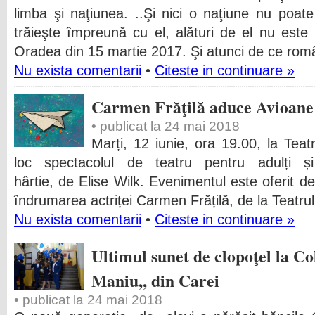
limba şi naţiunea. ..Şi nici o naţiune nu poate
trăieşte împreună cu el, alături de el nu este 
Oradea din 15 martie 2017. Şi atunci de ce româ
Nu exista comentarii
•
Citeste in continuare »
Carmen Frăţilă aduce Avioane 
• publicat la 24 mai 2018
Marți, 12 iunie, ora 19.00, la Teat
loc spectacolul de teatru pentru adulți ș
hârtie, de Elise Wilk. Evenimentul este oferit de
îndrumarea actriței Carmen Frățilă, de la Teatr
Nu exista comentarii
•
Citeste in continuare »
Ultimul sunet de clopoţel la Col
Maniu,, din Carei
• publicat la 24 mai 2018