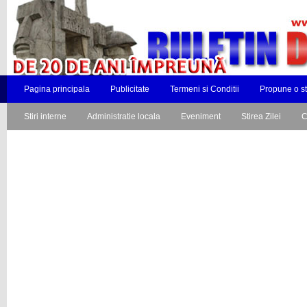
Pagina principala
Publicitate
Termeni si Conditii
Propune o st
Stiri interne
Administratie locala
Eveniment
Stirea Zilei
C