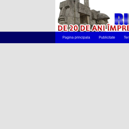
Pagina principala
Publicitate
Ter