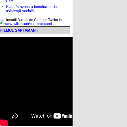
Carei
Plata în avans a beneficiilor de
asistență socială
Urmariti Buletin de Carei pe Twitter la
www.twitter.com/buletindecarei
FILMUL SAPTAMANII