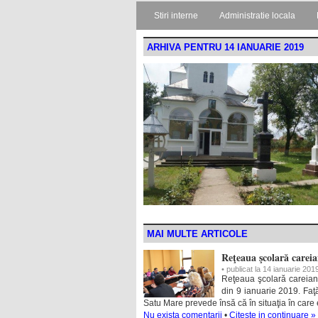
Stiri interne
Administratie locala
ARHIVA PENTRU 14 IANUARIE 2019
MAI MULTE ARTICOLE
Reţeaua şcolară carei
• publicat la 14 ianuarie 201
Reţeaua şcolară careiană
din 9 ianuarie 2019. Faţ
Satu Mare prevede însă că în situaţia în care 
Nu exista comentarii
•
Citeste in continuare »