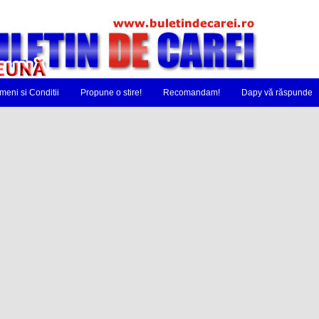
meni si Conditii
Propune o stire!
Recomandam!
Dapy vă răspunde