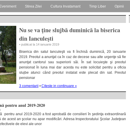
Eveniment
Stirea Zilei
Cultura Invatamant
Timp Liber
Opinii
Nu se va ţine slujbă duminică la biserica
din Ianculeşti
• publicat la 14 ianuarie 2019
Biserica din satul Ianculeşti va fi închisă duminică, 20 ianuarie
2019. Preotul a anunţat ca în caz de decese sau alte urgenţe să fie
anunţat cantorul sau superiorii săi. În sat locuieşte şi preotul
pensionat în luna mai dar acesta nu este solicitat pentru a oficia
slujbe atunci când preotul instalat este plecat din sat. Preotul
pensionar
3 comentarii
•
Citeste in continuare »
ană pentru anul 2019-2020
9
 pentru anul 2019-2020 a fost aprobată de consilieri în şedinţa extraordinară
ă de acest an şcolar nu apar modificări. Adresa Inspectoratului Şcolar Judeţean
efectivele de elevi ale unor