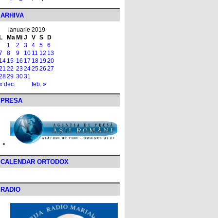
ARHIVA
ianuarie 2019
L
Ma
Mi
J
V
S
D
1
2
3
4
5
6
7
8
9
10
11
12
13
14
15
16
17
18
19
20
21
22
23
24
25
26
27
28
29
30
31
« dec.
feb. »
PRESA
CALENDAR ORTODOX
RADIO