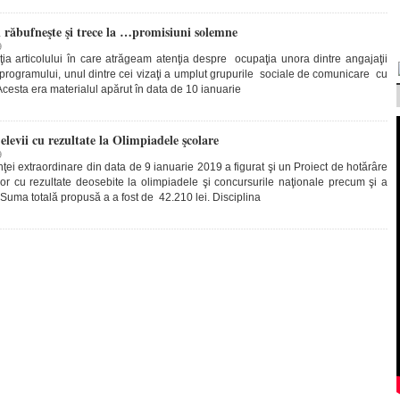
i răbufneşte şi trece la …promisiuni solemne
9
iţia articolului în care atrăgeam atenţia despre ocupaţia unora dintre angajaţii
 programului, unul dintre cei vizaţi a umplut grupurile sociale de comunicare cu
cesta era materialul apărut în data de 10 ianuarie
elevii cu rezultate la Olimpiadele şcolare
9
ei extraordinare din data de 9 ianuarie 2019 a figurat şi un Proiect de hotărâre
or cu rezultate deosebite la olimpiadele şi concursurile naţionale precum şi a
 Suma totală propusă a a fost de 42.210 lei. Disciplina