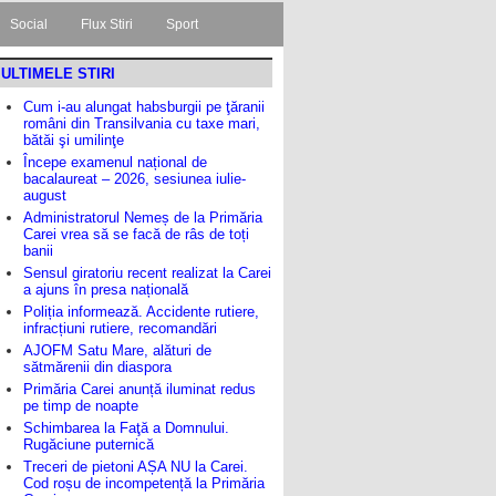
Social
Flux Stiri
Sport
ULTIMELE STIRI
Cum i-au alungat habsburgii pe ţăranii
români din Transilvania cu taxe mari,
bătăi şi umilinţe
Începe examenul național de
bacalaureat – 2026, sesiunea iulie-
august
Administratorul Nemeș de la Primăria
Carei vrea să se facă de râs de toți
banii
Sensul giratoriu recent realizat la Carei
a ajuns în presa națională
Poliția informează. Accidente rutiere,
infracțiuni rutiere, recomandări
AJOFM Satu Mare, alături de
sătmărenii din diaspora
Primăria Carei anunță iluminat redus
pe timp de noapte
Schimbarea la Faţă a Domnului.
Rugăciune puternică
Treceri de pietoni AȘA NU la Carei.
Cod roșu de incompetență la Primăria