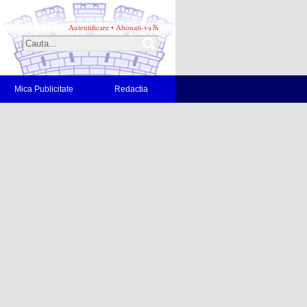
Autentificare
•
Abonati-va
Mica Publicitate
Redactia