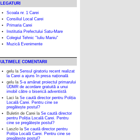
LEGATURI
Scoala nr. 1 Carei
Consiliul Local Carei
Primaria Carei
Institutia Prefectului Satu-Mare
Colegiul Tehnic "Iuliu Maniu"
Muzică Evenimente
ULTIMELE COMENTARII
gelu
la
Sensul giratoriu recent realizat
la Carei a ajuns în presa națională
gelu
la
S-a amânat proiectul primarului
UDMR de acordare gratuită a unui
imobil către o biserică adventistă
Laci
la
Se caută director pentru Poliția
Locală Carei. Pentru cine se
pregătește postul?
Buletin de Carei
la
Se caută director
pentru Poliția Locală Carei. Pentru
cine se pregătește postul?
Laszlo
la
Se caută director pentru
Poliția Locală Carei. Pentru cine se
pregătește postul?