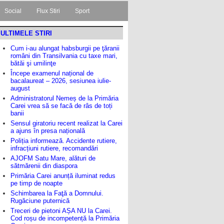
Social
Flux Stiri
Sport
ULTIMELE STIRI
Cum i-au alungat habsburgii pe ţăranii
români din Transilvania cu taxe mari,
bătăi şi umilinţe
Începe examenul național de
bacalaureat – 2026, sesiunea iulie-
august
Administratorul Nemeș de la Primăria
Carei vrea să se facă de râs de toți
banii
Sensul giratoriu recent realizat la Carei
a ajuns în presa națională
Poliția informează. Accidente rutiere,
infracțiuni rutiere, recomandări
AJOFM Satu Mare, alături de
sătmărenii din diaspora
Primăria Carei anunță iluminat redus
pe timp de noapte
Schimbarea la Faţă a Domnului.
Rugăciune puternică
Treceri de pietoni AȘA NU la Carei.
Cod roșu de incompetență la Primăria