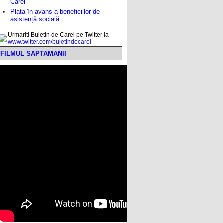
Carei
Plata în avans a beneficiilor de
asistență socială
Urmariti Buletin de Carei pe Twitter la
www.twitter.com/buletindecarei
FILMUL SAPTAMANII