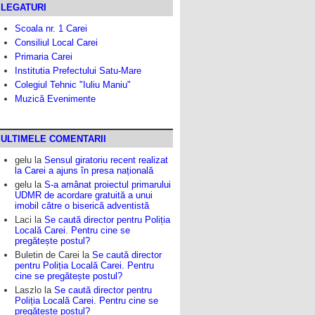
LEGATURI
Scoala nr. 1 Carei
Consiliul Local Carei
Primaria Carei
Institutia Prefectului Satu-Mare
Colegiul Tehnic "Iuliu Maniu"
Muzică Evenimente
ULTIMELE COMENTARII
gelu
la
Sensul giratoriu recent realizat
la Carei a ajuns în presa națională
gelu
la
S-a amânat proiectul primarului
UDMR de acordare gratuită a unui
imobil către o biserică adventistă
Laci
la
Se caută director pentru Poliția
Locală Carei. Pentru cine se
pregătește postul?
Buletin de Carei
la
Se caută director
pentru Poliția Locală Carei. Pentru
cine se pregătește postul?
Laszlo
la
Se caută director pentru
Poliția Locală Carei. Pentru cine se
pregătește postul?