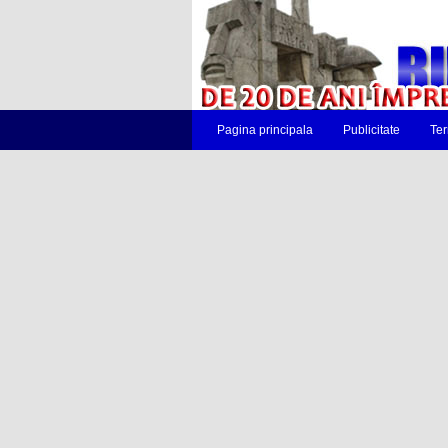
Pagina principala
Publicitate
Ter