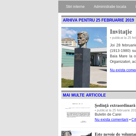
Stiri interne
Administratie locala
ARHIVA PENTRU 25 FEBRUARIE 2019
Invitație
• publicat la 25 f
Joi 28 februar
(1913-1980) sunt
Baia Mare la o 
Organizatori, a
Nu exista comen
MAI MULTE ARTICOLE
Ședință extraordinară 
• publicat la 25 februarie 20
Buletin de Carei
Nu exista comentarii
•
Ci
Este nevoie de voluntar