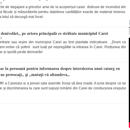
19
rile de degajare a grinzilor arse de la acoperișul casei distruse de incendiul din
t făcute și măsurătorile pentru stabilirea cantităților exacte de material lemnos.
 totul să decurgă mai încet.
denivelări,, pe artera principală ce străbate municipiul Carei
19
intrare sau ieșire din municipiul Carei au fost plantate indicatoare ,,Drum cu
em vorbe că șoferii sunt luați pe nepregătite la intrarea în Carei. Porțiunea din
ar și spoită peste denivelări
la persoană pentru informarea despre interzicerea unui catarg cu
ne provocați,, și ,,mutați-vă altundeva,,
R a Careiului și a presei sale aservite încep să dea roade. A scrie despre ce se
e și discriminarea la care sunt supuși românii din Carei de conducerea orașului