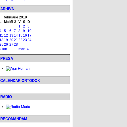
ARHIVA
februarie 2019
L
Ma
Mi
J
V
S
D
1
2
3
4
5
6
7
8
9
10
11
12
13
14
15
16
17
18
19
20
21
22
23
24
25
26
27
28
« ian.
mart. »
PRESA
CALENDAR ORTODOX
RADIO
RECOMANDAM