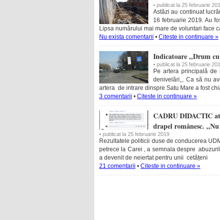
• publicat la 25 februarie 20
Astăzi au continuat lucră
16 februarie 2019. Au fos
Lipsa numărului mai mare de voluntari face ca
Nu exista comentarii
•
Citeste in continuare »
Indicatoare ,,Drum cu 
• publicat la 25 februarie 20
Pe artera principală de 
denivelări,,. Ca să nu av
artera de intrare dinspre Satu Mare a fost chi
3 comentarii
•
Citeste in continuare »
CADRU DIDACTIC atac 
drapel românesc. ,,Nu 
• publicat la 25 februarie 2019
Rezultatele politicii duse de conducerea UDM
petrece la Carei , a semnala despre abuzuril
a devenit de neiertat pentru unii cetățeni
21 comentarii
•
Citeste in continuare »