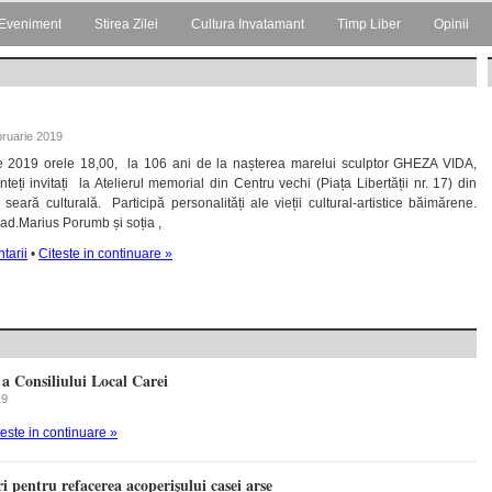
Eveniment
Stirea Zilei
Cultura Invatamant
Timp Liber
Opinii
ebruarie 2019
ie 2019 orele 18,00, la 106 ani de la nașterea marelui sculptor GHEZA VIDA,
eți invitați la Atelierul memorial din Centru vechi (Piața Libertății nr. 17) din
seară culturală. Participă personalități ale vieții cultural-artistice băimărene.
cad.Marius Porumb și soția ,
tarii
•
Citeste in continuare »
a Consiliului Local Carei
19
teste in continuare »
i pentru refacerea acoperișului casei arse