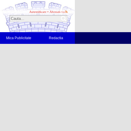
Autentificare
•
Abonati-va
Mica Publicitate
Redactia