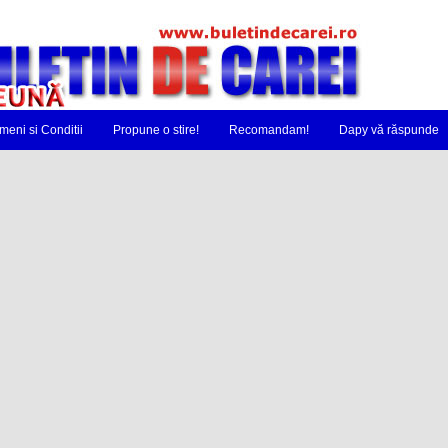
meni si Conditii
Propune o stire!
Recomandam!
Dapy vă răspunde