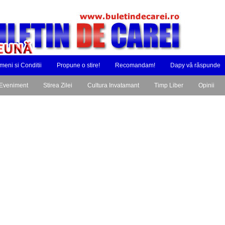
meni si Conditii
Propune o stire!
Recomandam!
Dapy vă răspunde
Eveniment
Stirea Zilei
Cultura Invatamant
Timp Liber
Opinii