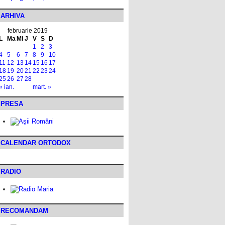
ARHIVA
februarie 2019
L
Ma
Mi
J
V
S
D
1
2
3
4
5
6
7
8
9
10
11
12
13
14
15
16
17
18
19
20
21
22
23
24
25
26
27
28
« ian.
mart. »
PRESA
CALENDAR ORTODOX
RADIO
RECOMANDAM