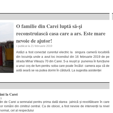
O familie din Carei luptă să-și
reconstruiască casa care a ars. Este mare
nevoie de ajutor!
• publicat la 21 februarie 2019
Astăzi a fost conectat curentul electric la singura cameră locuibilă
din locuința unde a avut loc incendiul din 16 februarie 2019 de pe
strada Mihai Viteazu 70 din Carei. S-a reușit și punerea în funcțiune
a unui coș de fum pentru soba care poate încălzi camera așa că de
astă seară se va putea dormi în căldură. La sugestia asistenței
ni la Carei
19
in de Carei a semnalat pentru prima dată starea jalnică și revoltătoare în care
or români din cimitrul central. Ca de obicei, a fost nevoie de intervenții la nivel
 normal, cel al respectului