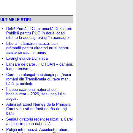
ULTIMELE STIRI
Delir! Primăria Carei anunță Dezbatere
Publică pentru PUG în două locații
diferite la aceeași oră și în aceeași zi
Liberalii sătmăreni acuză: bani
grămadă pentru directori nu și pentru
asistente sau infirmiere
Evanghelia de Duminică
Lansare de carte ,,HOTOAN – oameni,
locuri, eroism,,
Cum i-au alungat habsburgii pe ţăranii
români din Transilvania cu taxe mari,
bătăi şi umilinţe
Începe examenul național de
bacalaureat – 2026, sesiunea iulie-
august
Administratorul Nemeș de la Primăria
Carei vrea să se facă de râs de toți
banii
Sensul giratoriu recent realizat la Carei
a ajuns în presa națională
Poliția informează. Accidente rutiere,