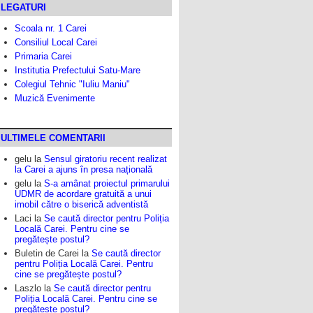
LEGATURI
Scoala nr. 1 Carei
Consiliul Local Carei
Primaria Carei
Institutia Prefectului Satu-Mare
Colegiul Tehnic "Iuliu Maniu"
Muzică Evenimente
ULTIMELE COMENTARII
gelu
la
Sensul giratoriu recent realizat
la Carei a ajuns în presa națională
gelu
la
S-a amânat proiectul primarului
UDMR de acordare gratuită a unui
imobil către o biserică adventistă
Laci
la
Se caută director pentru Poliția
Locală Carei. Pentru cine se
pregătește postul?
Buletin de Carei
la
Se caută director
pentru Poliția Locală Carei. Pentru
cine se pregătește postul?
Laszlo
la
Se caută director pentru
Poliția Locală Carei. Pentru cine se
pregătește postul?