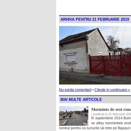
ARHIVA PENTRU 21 FEBRUARIE 2019
Nu exista comentarii
•
Citeste in continuare »
MAI MULTE ARTICOLE
Morminte de eroi româ
• publicat la 21 februarie 20
În septembrie 2014 Bulet
se aflau mormintele eroil
central pentru ca lucrurile să intre pe făgașul