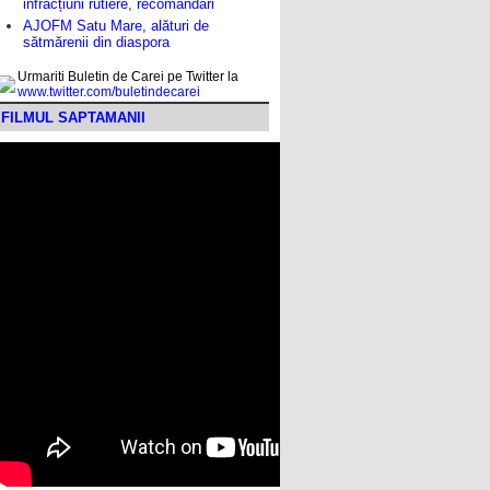
infracțiuni rutiere, recomandări
AJOFM Satu Mare, alături de
sătmărenii din diaspora
Urmariti Buletin de Carei pe Twitter la
www.twitter.com/buletindecarei
FILMUL SAPTAMANII