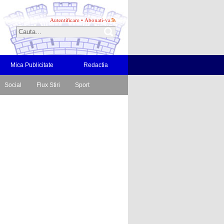
Autentificare
•
Abonati-va
Mica Publicitate
Redactia
Social
Flux Stiri
Sport