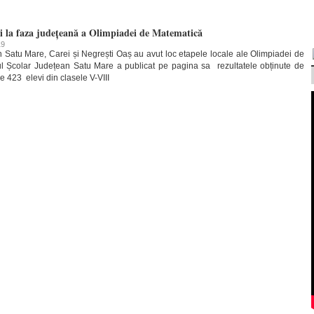
cați la faza județeană a Olimpiadei de Matematică
19
n Satu Mare, Carei și Negrești Oaș au avut loc etapele locale ale Olimpiadei de
ul Școlar Județean Satu Mare a publicat pe pagina sa rezultatele obținute de
de 423 elevi din clasele V-VIII