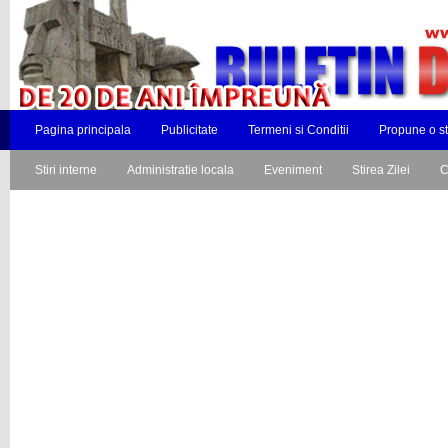
Pagina principala
Publicitate
Termeni si Conditii
Propune o st
Stiri interne
Administratie locala
Eveniment
Stirea Zilei
C