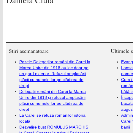
Stiri asemanatoare
Ultimele s
Pozele Delegaților români din Carei la
Evang
Marea Unire din 1918 au loc doar pe
Lansa
un gard exterior. Refuzul amplasării
oameni
plăcii cu numele lor pe clădirea de
Cum i-
drept
români
Delegații români din Carei la Marea
bătăi 
Unire din 1918 și refuzul amplasării
Încep
plăcii cu numele lor pe clădirea de
bacala
drept
augus
La Carei se refuză românilor istoria
Admini
locală
Carei 
Dezvelire bust ROMULUS MARCHIȘ
banii