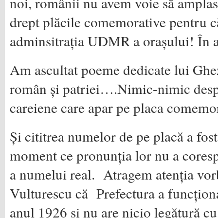
noi, românii nu avem voie să amplas
drept plăcile comemorative pentru c
adminsitrația UDMR a orașului! În a
Am ascultat poeme dedicate lui Ghez
român și patriei….Nimic-nimic despr
careiene care apar pe placa comemor
Și cititrea numelor de pe placă a fos
moment ce pronunția lor nu a coresp
a numelui real. Atragem atenția vor
Vulturescu că Prefectura a funcționa
anul 1926 și nu are nicio legătură cu