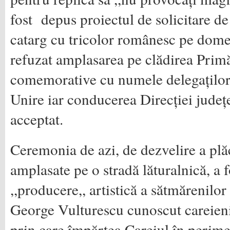
fost depus proiectul de solicitare d
catarg cu tricolor românesc pe domen
refuzat amplasarea pe clădirea Primăr
comemorative cu numele delegaților
Unire iar conducerea Direcției județ
acceptat.
Ceremonia de azi, de dezvelire a pl
amplasate pe o stradă lăturalnică, a f
,,producere,, artistică a sătmărenilo
George Vulturescu cunoscut careieni
prin care împărțea Careiul în perime