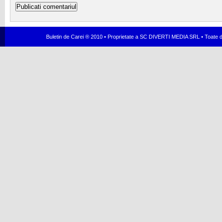
Buletin de Carei ® 2010 • Proprietate a SC DIVERTI MEDIA SRL • Toate dr