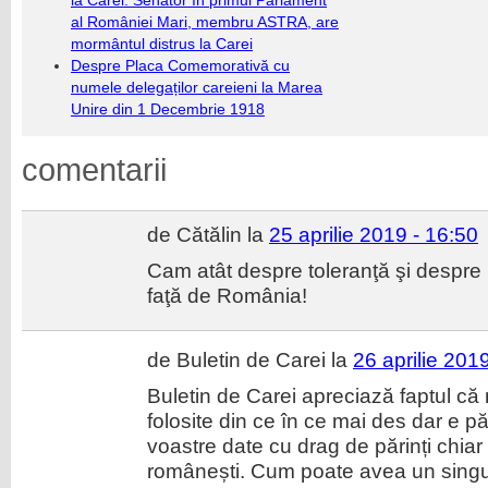
la Carei. Senator în primul Parlament
al României Mari, membru ASTRA, are
mormântul distrus la Carei
Despre Placa Comemorativă cu
numele delegaților careieni la Marea
Unire din 1 Decembrie 1918
comentarii
de Cătălin la
25 aprilie 2019 - 16:50
Cam atât despre toleranţă şi despre lo
faţă de România!
de Buletin de Carei la
26 aprilie 201
Buletin de Carei apreciază faptul c
folosite din ce în ce mai des dar e p
voastre date cu drag de părinți chi
românești. Cum poate avea un sing