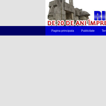
Pagina principala
Publicitate
Ter