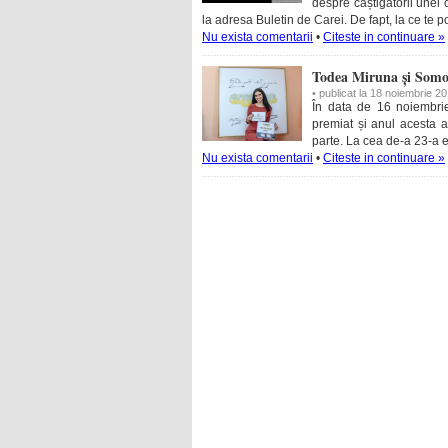
despre câștigătorii unei c
la adresa Buletin de Carei. De fapt, la ce te po
Nu exista comentarii
•
Citeste in continuare »
Todea Miruna și Somog
• publicat la 18 noiembrie 2
În data de 16 noiembri
premiat și anul acesta ab
parte. La cea de-a 23-a e
Nu exista comentarii
•
Citeste in continuare »