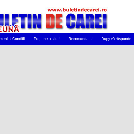
meni si Conditii
Propune o stire!
Recomandam!
Dapy vă răspunde