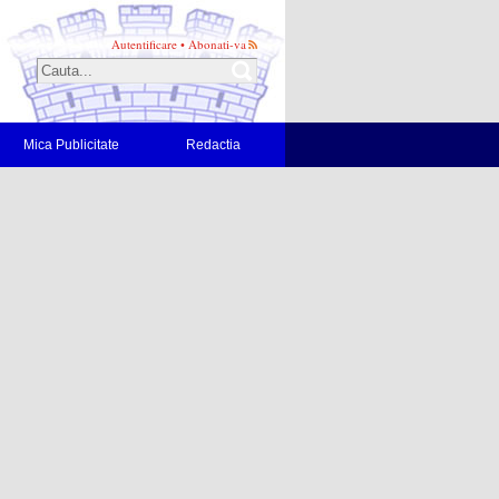
Autentificare
•
Abonati-va
Mica Publicitate
Redactia