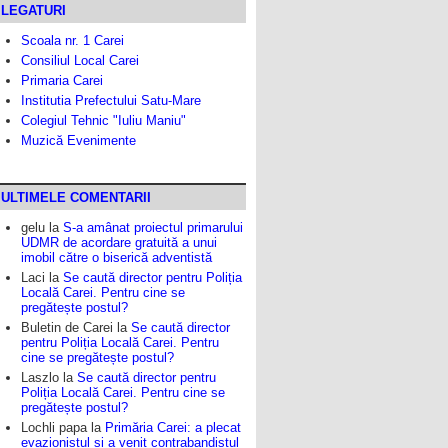
LEGATURI
Scoala nr. 1 Carei
Consiliul Local Carei
Primaria Carei
Institutia Prefectului Satu-Mare
Colegiul Tehnic "Iuliu Maniu"
Muzică Evenimente
ULTIMELE COMENTARII
gelu
la
S-a amânat proiectul primarului
UDMR de acordare gratuită a unui
imobil către o biserică adventistă
Laci
la
Se caută director pentru Poliția
Locală Carei. Pentru cine se
pregătește postul?
Buletin de Carei
la
Se caută director
pentru Poliția Locală Carei. Pentru
cine se pregătește postul?
Laszlo
la
Se caută director pentru
Poliția Locală Carei. Pentru cine se
pregătește postul?
Lochli papa
la
Primăria Carei: a plecat
evazionistul și a venit contrabandistul