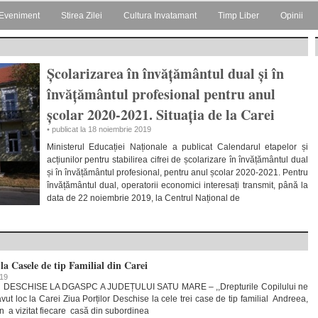
Eveniment
Stirea Zilei
Cultura Invatamant
Timp Liber
Opinii
Școlarizarea în învățământul dual și în
învățământul profesional pentru anul
școlar 2020-2021. Situația de la Carei
• publicat la 18 noiembrie 2019
Ministerul Educației Naționale a publicat Calendarul etapelor și
acțiunilor pentru stabilirea cifrei de școlarizare în învățământul dual
și în învățământul profesional, pentru anul școlar 2020-2021. Pentru
învățământul dual, operatorii economici interesați transmit, până la
data de 22 noiembrie 2019, la Centrul Național de
 la Casele de tip Familial din Carei
019
ESCHISE LA DGASPC A JUDEȚULUI SATU MARE – ,,Drepturile Copilului ne
avut loc la Carei Ziua Porților Deschise la cele trei case de tip familial Andreea,
an a vizitat fiecare casă din subordinea