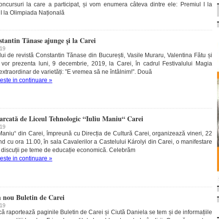
oncursuri la care a participat, și vom enumera câteva dintre ele: Premiul I la
 I la Olimpiada Națională
stantin Tănase ajunge și la Carei
019
ului de revistă Constantin Tănase din București, Vasile Muraru, Valentina Fătu și
 vor prezenta luni, 9 decembrie, 2019, la Carei, în cadrul Festivalului Magia
extraordinar de varietăți: ”E vremea să ne întâlnim!”. Două
teste in continuare »
rcată de Liceul Tehnologic “Iuliu Maniu“ Carei
019
 Maniu“ din Carei, împreună cu Direcția de Cultură Carei, organizează vineri, 22
 cu ora 11.00, în sala Cavalerilor a Castelului Károlyi din Carei, o manifestare
i discuții pe teme de educație economică. Celebrăm
teste in continuare »
n nou Buletin de Carei
019
 raportează paginile Buletin de Carei și Ciută Daniela se tem și de informațiile