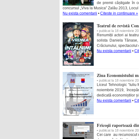
de premii câștigate în c
concursul „Viva la Musica” Zalău 2013, Locul
Nu exista comentarii
•
Citeste in continuare »
Teatrul de revistă Con
• publicat la 18 noiembrie 2
Renumiții actori ai teatr
solista Daniela Tănase,
Crăciunului, spectacolul 
Nu exista comentarii
•
Ci
Ziua Economistului ma
• publicat la 18 noiembrie 2
Liceul Tehnologic “Iuliu
noiembrie 2019, începând
dedicată economiștilor ș
Nu exista comentarii
•
Ci
Fricoșii raportează di
• publicat la 18 noiembrie 2
Cei care au recunoscut că