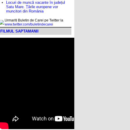
Locuri de muncă vacante în județul
Satu Mare. Țările europene vor
muncitori din România
Urmariti Buletin de Carei pe Twitter la
www.twitter.com/buletindecarei
FILMUL SAPTAMANII