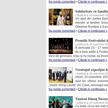
Nu exista comentarii
•
Citeste in continuare »
Solidaritate cu famili
• publicat la 18 noiembrie 2
Un apel din partea Episc
membri ai familiei Smica
Ortodoxe Române a Europe
Nu exista comentarii
•
Citeste in continuare »
Premiile Festivalului 
• publicat la 18 noiembrie 2
În perioada 15 – 17 noiem
de-a treia ediție a Festiv
elevi de gimnaziu, liceu și nu numai, au înce
Nu exista comentarii
•
Citeste in continuare »
Vernisajul expoziției 
• publicat la 18 noiembrie 2
Vineri, 15 noiembrie 2019
avut loc ultimul evenim
„Vasile Vénig László” din Carei, vernisajul ex
Nu exista comentarii
•
Citeste in continuare »
Tânărul Dănuț Nicoară
• publicat la 18 noiembrie 2
Cu toate că nu are mai mu