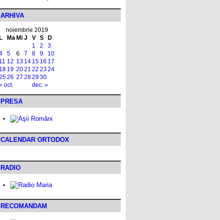
ARHIVA
noiembrie 2019
L
Ma
Mi
J
V
S
D
1
2
3
4
5
6
7
8
9
10
11
12
13
14
15
16
17
18
19
20
21
22
23
24
25
26
27
28
29
30
« oct.
dec. »
PRESA
CALENDAR ORTODOX
RADIO
RECOMANDAM