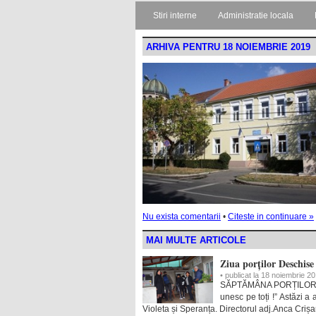
Stiri interne
Administratie locala
ARHIVA PENTRU 18 NOIEMBRIE 2019
Nu exista comentarii
•
Citeste in continuare »
MAI MULTE ARTICOLE
Ziua porților Deschise
• publicat la 18 noiembrie 2
SĂPTĂMÂNA PORȚILOR D
unesc pe toți !” Astăzi a 
Violeta și Speranța. Directorul adj.Anca Criș