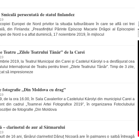
a Smicală persecutată de statul finlandez
019
opiei Europei de Nord privitor la situația tulburătoare în care se află cei trei
lă, din Finlanda: „Preasfințitul Părinte Episcop Macarie Drăgoi al Episcopiei
i de Nord s-a aflat duminică, 17 noiembrie 2019, în mijlocul
de Teatru „Zilele Teatrului Tânăr” de la Carei
019
brie 2019, la Teatrul Municipal din Carei și Castelul Károlyi s-a desfășurat cea
alului Internațional de Teatru pentru tineri „Zilele Teatrului Tânăr”. Timp de 3 zile,
rcat să impresioneze
de fotografie „Din Moldova cu drag”
019
, de la ora 16.00, în Sala Cavalerilor a Castelului Károlyi din municipiul Carei a
ent din cadrul „Toamnei Artei Fotografice 2019”, în organizarea Fotoclubului
poziției de fotografie „Din Moldova
 – clarinetul de aur al Sătmarului
019
lt de 16 ani, tânărul clarinetist Dănuț Nicoară are în palmares o salbă întreagă