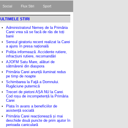
Social
Flux Stiri
Sport
ULTIMELE STIRI
Administratorul Nemeș de la Primăria
Carei vrea să se facă de râs de toți
banii
Sensul giratoriu recent realizat la Carei
a ajuns în presa națională
Poliția informează. Accidente rutiere,
infracțiuni rutiere, recomandări
AJOFM Satu Mare, alături de
sătmărenii din diaspora
Primăria Carei anunță iluminat redus
pe timp de noapte
Schimbarea la Faţă a Domnului.
Rugăciune puternică
Treceri de pietoni AȘA NU la Carei.
Cod roșu de incompetență la Primăria
Carei
Plata în avans a beneficiilor de
asistență socială
Primăria Carei reacționează și mai
deschide două puncte de prim ajutor în
perioada caniculară