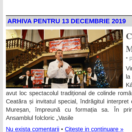
ARHIVA PENTRU 13 DECEMBRIE 2019
C
M
• 
Vi
l
Ká
avut loc spectacolul tradițional de colinde rom
Ceatăra și invitatul special, îndrăgitul interpre
Mureșan, împreună cu formația sa. În pri
Ansamblul folcloric „Vasile
Nu exista comentarii
•
Citeste in continuare »