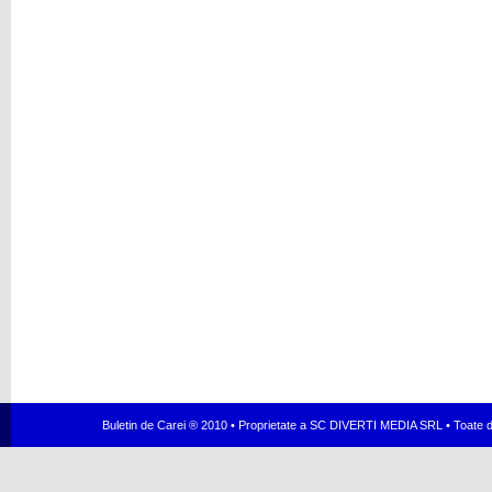
Buletin de Carei ® 2010 • Proprietate a SC DIVERTI MEDIA SRL • Toate dr