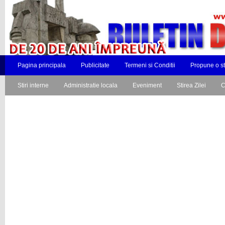
Pagina principala
Publicitate
Termeni si Conditii
Propune o st
Stiri interne
Administratie locala
Eveniment
Stirea Zilei
C