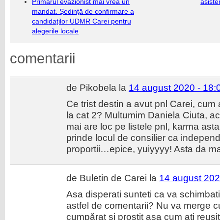
Primarul evazionist mai vrea un
asiste
mandat. Ședință de confirmare a
candidaților UDMR Carei pentru
alegerile locale
comentarii
de Pikobela la
14 august 2020 - 18:
Ce trist destin a avut pnl Carei, cum 
la cat 2? Multumim Daniela Ciuta, a
mai are loc pe listele pnl, karma
prinde locul de consilier ca indepen
proportii…epice, yuiyyyy! Asta da 
de Buletin de Carei la
14 august 202
Asa disperati sunteti ca va schimbati 
astfel de comentarii? Nu va merge cu 
cumpărat și prostit așa cum ați reușit