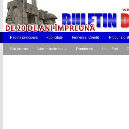
Pagina principala
Publicitate
Termeni si Conditii
Propune o st
Stiri interne
Administratie locala
Eveniment
Stirea Zilei
C