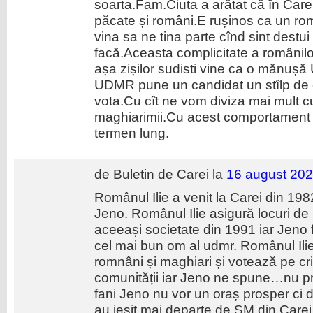
soarta.Fam.Ciuta a arătat că în Carei
păcate și români.E rușinos ca un roma
vina sa ne tina parte cînd sint destui
facă.Aceasta complicitate a românilo
așa zișilor sudisti vine ca o mănuș
UDMR pune un candidat un stîlp de cu
vota.Cu cît ne vom diviza mai mult cu
maghiarimii.Cu acest comportament 
termen lung.
de Buletin de Carei la
16 august 202
Românul Ilie a venit la Carei din 198
Jeno. Românul Ilie asigură locuri de
aceeași societate din 1991 iar Jeno f
cel mai bun om al udmr. Românul Ilie
romnâni și maghiari și votează pe criter
comunității iar Jeno ne spune…nu pr
fani Jeno nu vor un oraș prosper ci d
au ieșit mai departe de SM din Carei