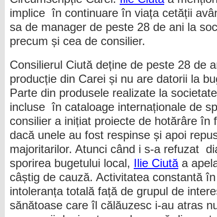
implice în continuare în viața cetății av
sa de manager de peste 28 de ani la soc
precum și cea de consilier.
Consilierul Ciută deține de peste 28 de a
producție din Carei și nu are datorii la bu
Parte din produsele realizate la societat
incluse în cataloage internaționale de spe
consilier a inițiat proiecte de hotărâre în 
dacă unele au fost respinse și apoi repus
majoritarilor. Atunci când i s-a refuzat d
sporirea bugetului local,
Ilie Ciută
a apela
câștig de cauză. Activitatea constantă în 
intoleranța totală față de grupul de interes
sănătoase care îl călăuzesc i-au atras nu 