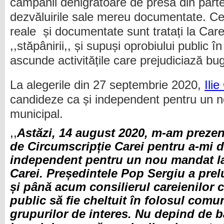
campanii denigratoare de presă din parte
dezvăluirile sale mereu documentate. Cei
reale și documentate sunt tratați la Car
,,stăpânirii,, și supuși oprobiului public 
ascunde activitățile care prejudiciază bug
La alegerile din 27 septembrie 2020,
Ilie
candideze ca și independent pentru un n
municipal.
,,
Astăzi, 14 august 2020, m-am prezent
de Circumscripție Carei pentru a-mi 
independent pentru un nou mandat la
Carei. Președintele Pop Sergiu a prelu
și până acum consilierul careienilor 
public să fie cheltuit în folosul comuni
grupurilor de interes. Nu depind de b