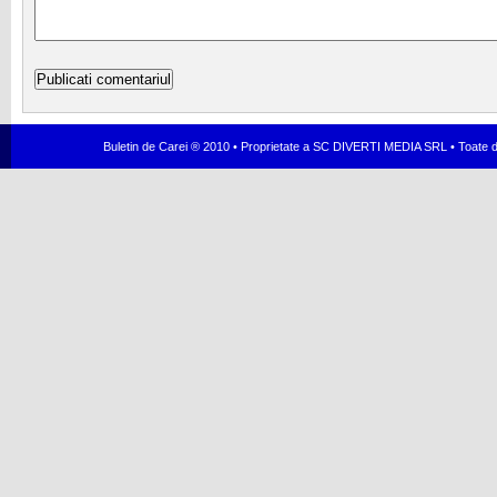
Buletin de Carei ® 2010 • Proprietate a SC DIVERTI MEDIA SRL • Toate dr