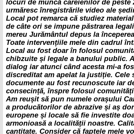
locuri de muncă careienilor de peste 2
urmăresc înregistrările video ale ședi
Local pot remarca că studiez materiale
de câte ori se impune păstrarea legali
mereu Jurământul depus la începerea 
Toate intervențiile mele din cadrul înt
Local au fost doar în folosul comunităț
chibzuite și legale a banului public.
dialog iar atunci când acesta mi-a fos
discreditat am apelat la justiție. Cel
documente au fost recunoscute iar dec
consecință, înspre folosul comunități
Am reușit să pun numele orașului Ca
a producătorilor de abrazive și aș dor
europene și locale să fie investite do
armonioasă a localității noastre. Cali
cantitate. Consider că faptele mele v