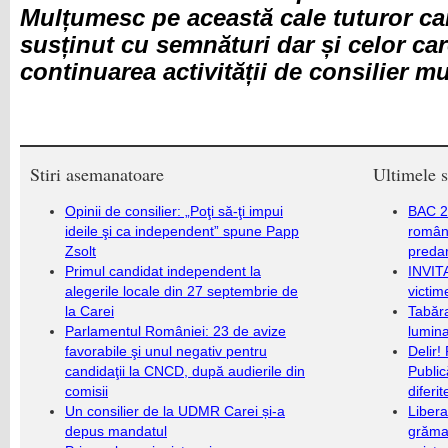
Mulțumesc pe această cale tuturor ca
susținut cu semnături dar și celor ca
continuarea activității de consilier mu
Stiri asemanatoare
Ultimele s
Opinii de consilier: „Poţi să-ţi impui
BAC 20
ideile şi ca independent” spune Papp
română
Zsolt
predar
Primul candidat independent la
INVIT
alegerile locale din 27 septembrie de
victim
la Carei
Tabăra
Parlamentul României: 23 de avize
lumina
favorabile şi unul negativ pentru
Delir!
candidaţii la CNCD, după audierile din
Public
comisii
diferi
Un consilier de la UDMR Carei și-a
Libera
depus mandatul
grămad