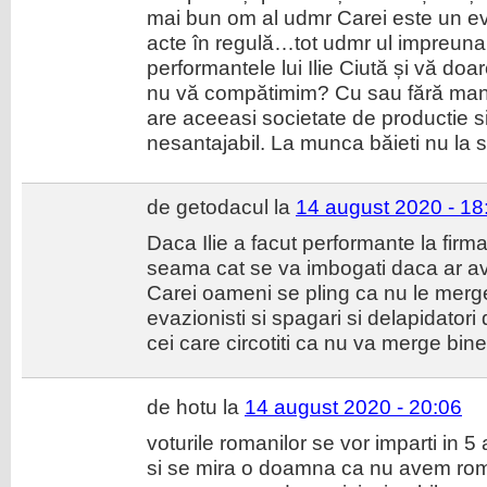
mai bun om al udmr Carei este un eva
acte în regulă…tot udmr ul impreuna 
performantele lui Ilie Ciută și vă do
nu vă compătimim? Cu sau fără mandat
are aceeasi societate de productie s
nesantajabil. La munca băieti nu la s
de getodacul la
14 august 2020 - 18
Daca Ilie a facut performante la firma
seama cat se va imbogati daca ar ave
Carei oameni se pling ca nu le merg
evazionisti si spagari si delapidatori
cei care circotiti ca nu va merge bine
de hotu la
14 august 2020 - 20:06
voturile romanilor se vor imparti in 5
si se mira o doamna ca nu avem rom