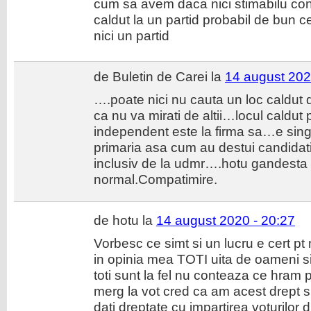
cum sa avem daca nici stimabilu cons
caldut la un partid probabil de bun c
nici un partid
de Buletin de Carei la
14 august 202
….poate nici nu cauta un loc caldut d
ca nu va mirati de altii…locul caldut 
independent este la firma sa…e singu
primaria asa cum au destui candidati 
inclusiv de la udmr….hotu gandesta
normal.Compatimire.
de hotu la
14 august 2020 - 20:27
Vorbesc ce simt si un lucru e cert pt
in opinia mea TOTI uita de oameni si
toti sunt la fel nu conteaza ce hram
merg la vot cred ca am acest drept si
dati dreptate cu impartirea voturilor 