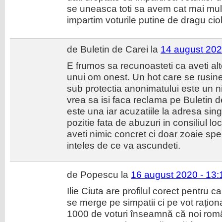
se uneasca toti sa avem cat mai multi
impartim voturile putine de dragu cio
de Buletin de Carei la
14 august 202
E frumos sa recunoasteti ca aveti alte
unui om onest. Un hot care se rusin
sub protectia anonimatului este un n
vrea sa isi faca reclama pe Buletin d
este una iar acuzatiile la adresa sing
pozitie fata de abuzuri in consiliul lo
aveti nimic concret ci doar zoaie spec
inteles de ce va ascundeti.
de Popescu la
16 august 2020 - 13:
Ilie Ciuta are profilul corect pentru 
se merge pe simpatii ci pe vot rațion
1000 de voturi înseamnă că noi rom