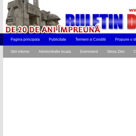
Pagina principala
Publicitate
Termeni si Conditii
Propune o st
Stiri interne
Administratie locala
Eveniment
Stirea Zilei
C