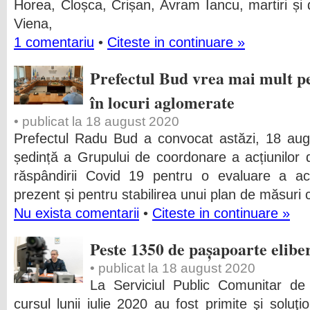
Horea, Cloșca, Crișan, Avram Iancu, martiri și 
Viena,
1 comentariu
•
Citeste in continuare »
Prefectul Bud vrea mai mult pe
în locuri aglomerate
• publicat la 18 august 2020
Prefectul Radu Bud a convocat astăzi, 18 aug
ședință a Grupului de coordonare a acțiunilor 
răspândirii Covid 19 pentru o evaluare a acț
prezent și pentru stabilirea unui plan de măsuri 
Nu exista comentarii
•
Citeste in continuare »
Peste 1350 de pașapoarte elibera
• publicat la 18 august 2020
La Serviciul Public Comunitar d
cursul lunii iulie 2020 au fost primite şi sol