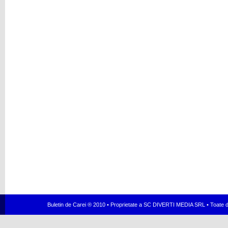
Buletin de Carei ® 2010 • Proprietate a SC DIVERTI MEDIA SRL • Toate dr