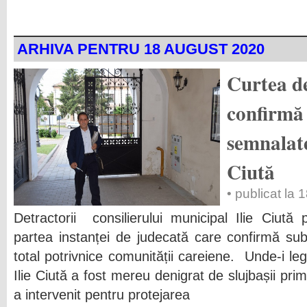
ARHIVA PENTRU 18 AUGUST 2020
Curtea d
confirmă 
semnalate
Ciută
• publicat la
Detractorii consilierului municipal Ilie Ciut
partea instanței de judecată care confirmă su
total potrivnice comunității careiene. Unde-i le
Ilie Ciută a fost mereu denigrat de slujbașii pri
a intervenit pentru protejarea