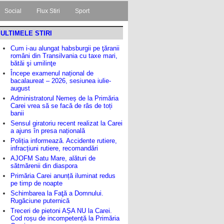
Social
Flux Stiri
Sport
ULTIMELE STIRI
Cum i-au alungat habsburgii pe ţăranii
români din Transilvania cu taxe mari,
bătăi şi umilinţe
Începe examenul național de
bacalaureat – 2026, sesiunea iulie-
august
Administratorul Nemeș de la Primăria
Carei vrea să se facă de râs de toți
banii
Sensul giratoriu recent realizat la Carei
a ajuns în presa națională
Poliția informează. Accidente rutiere,
infracțiuni rutiere, recomandări
AJOFM Satu Mare, alături de
sătmărenii din diaspora
Primăria Carei anunță iluminat redus
pe timp de noapte
Schimbarea la Faţă a Domnului.
Rugăciune puternică
Treceri de pietoni AȘA NU la Carei.
Cod roșu de incompetență la Primăria