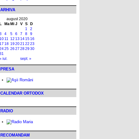
ARHIVA
august 2020
L
Ma
Mi
J
V
S
D
1
2
3
4
5
6
7
8
9
10
11
12
13
14
15
16
17
18
19
20
21
22
23
24
25
26
27
28
29
30
31
« iul.
sept. »
PRESA
CALENDAR ORTODOX
RADIO
RECOMANDAM