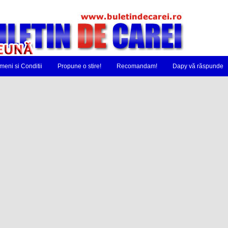
meni si Conditii
Propune o stire!
Recomandam!
Dapy vă răspunde