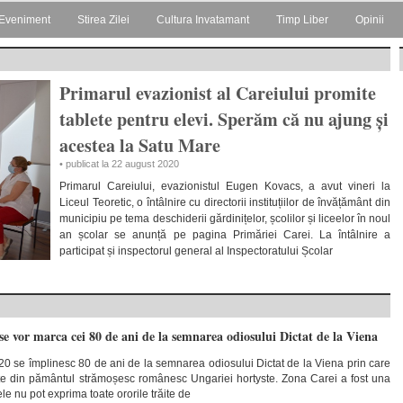
Eveniment
Stirea Zilei
Cultura Invatamant
Timp Liber
Opinii
Primarul evazionist al Careiului promite
tablete pentru elevi. Sperăm că nu ajung și
acestea la Satu Mare
• publicat la 22 august 2020
Primarul Careiului, evazionistul Eugen Kovacs, a avut vineri la
Liceul Teoretic, o întâlnire cu directorii instituțiilor de învățământ din
municipiu pe tema deschiderii gărdinițelor, școlilor și liceelor în noul
an școlar se anunță pe pagina Primăriei Carei. La întâlnire a
participat și inspectorul general al Inspectoratului Școlar
 vor marca cei 80 de ani de la semnarea odiosului Dictat de la Viena
0 se împlinesc 80 de ani de la semnarea odiosului Dictat de la Viena prin care
rte din pământul strămoșesc românesc Ungariei hortyste. Zona Carei a fost una
le nu pot exprima toate ororile trăite de