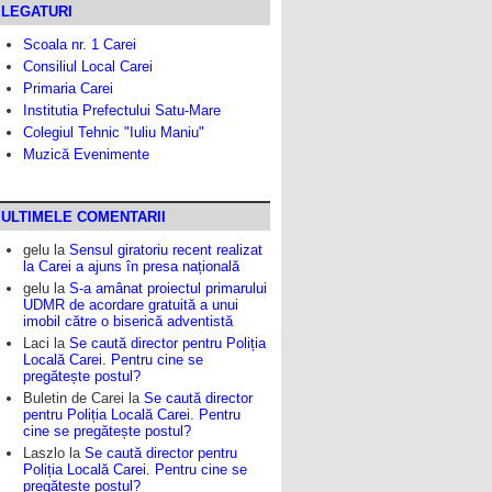
LEGATURI
Scoala nr. 1 Carei
Consiliul Local Carei
Primaria Carei
Institutia Prefectului Satu-Mare
Colegiul Tehnic "Iuliu Maniu"
Muzică Evenimente
ULTIMELE COMENTARII
gelu
la
Sensul giratoriu recent realizat
la Carei a ajuns în presa națională
gelu
la
S-a amânat proiectul primarului
UDMR de acordare gratuită a unui
imobil către o biserică adventistă
Laci
la
Se caută director pentru Poliția
Locală Carei. Pentru cine se
pregătește postul?
Buletin de Carei
la
Se caută director
pentru Poliția Locală Carei. Pentru
cine se pregătește postul?
Laszlo
la
Se caută director pentru
Poliția Locală Carei. Pentru cine se
pregătește postul?