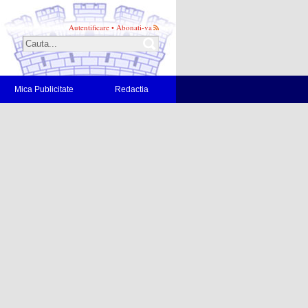
Autentificare
•
Abonati-va
Mica Publicitate
Redactia