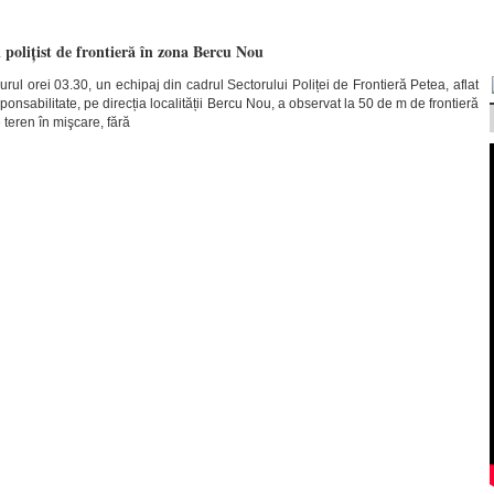
polițist de frontieră în zona Bercu Nou
urul orei 03.30, un echipaj din cadrul Sectorului Poliței de Frontieră Petea, aflat
onsabilitate, pe direcția localității Bercu Nou, a observat la 50 de m de frontieră
 teren în mişcare, fără