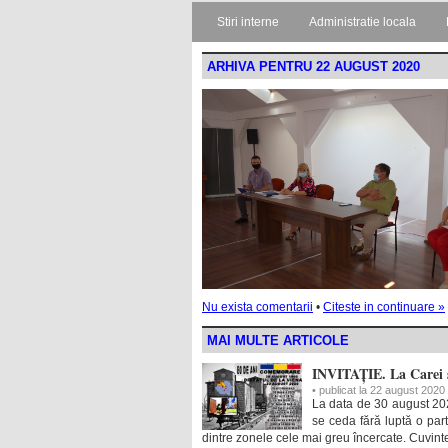
Stiri interne
Administratie locala
ARHIVA PENTRU 22 AUGUST 2020
Nu exista comentarii
•
Citeste in continuare »
MAI MULTE ARTICOLE
INVITAȚIE. La Carei se
• publicat la 22 august 2020
La data de 30 august 202
se ceda fără luptă o pa
dintre zonele cele mai greu încercate. Cuvinte