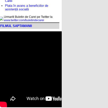
Carei
Plata în avans a beneficiilor de
asistență socială
Urmariti Buletin de Carei pe Twitter la
www.twitter.com/buletindecarei
FILMUL SAPTAMANII