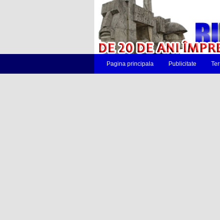
Pagina principala
Publicitate
Ter