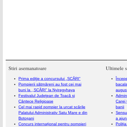
Stiri asemanatoare
Ultimele s
Prima ediţie a concursului „SCĂRI”
Încep
Pompierii sătmăreni au fost cei mai
bacala
buni la ,,SCĂRI” la Nyiregyhaya
augus
Festivalul Judeţean de Toacă şi
Admini
Cântece Religioase
Carei 
Cel mai rapid pompier la urcat scările
banii
Palatului Administrativ Satu Mare e din
Sensul
Botoșani
a ajun
Concurs internațional pentru pompieri
Poliți