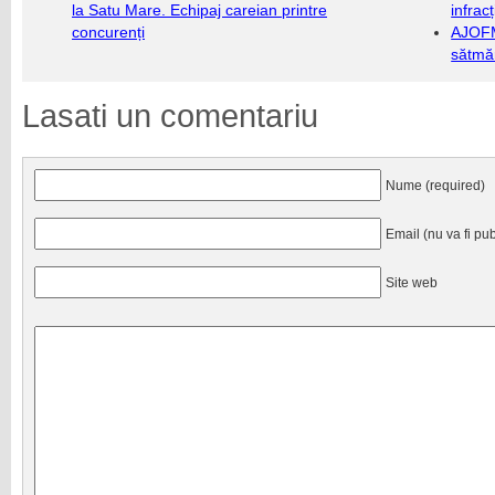
la Satu Mare. Echipaj careian printre
infrac
concurenți
AJOFM
sătmăr
Lasati un comentariu
Nume (required)
Email (nu va fi pub
Site web