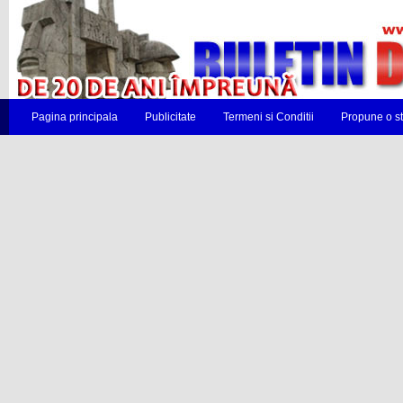
Pagina principala
Publicitate
Termeni si Conditii
Propune o st