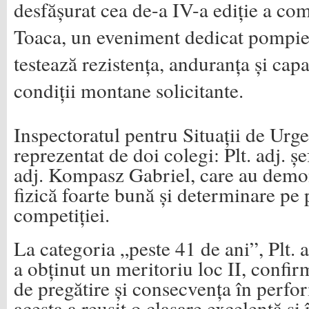
desfășurat cea de-a IV-a ediție a com
Toaca, un eveniment dedicat pompieri
testează rezistența, anduranța și capa
condiții montane solicitante.
Inspectoratul pentru Situații de Urg
reprezentat de doi colegi: Plt. adj. ș
adj. Kompasz Gabriel, care au demon
fizică foarte bună și determinare pe
competiției.
La categoria „peste 41 de ani”, Plt.
a obținut un meritoriu loc II, confir
de pregătire și consecvența în perfo
acesta a reușit o clasare excelentă și