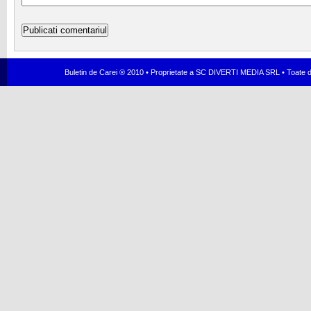
Buletin de Carei ® 2010 • Proprietate a SC DIVERTI MEDIA SRL • Toate dr