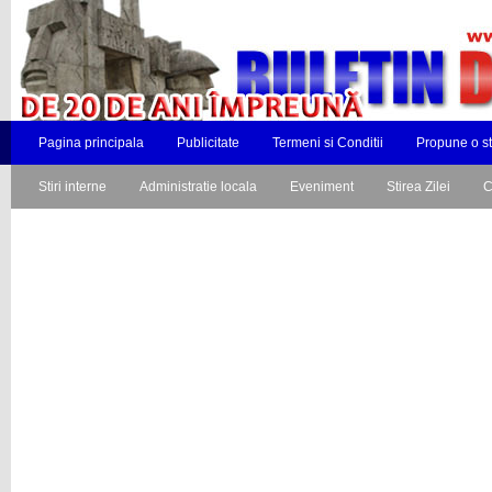
Pagina principala
Publicitate
Termeni si Conditii
Propune o st
Stiri interne
Administratie locala
Eveniment
Stirea Zilei
C