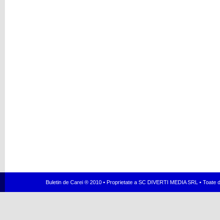
Buletin de Carei ® 2010 • Proprietate a SC DIVERTI MEDIA SRL • Toate dr