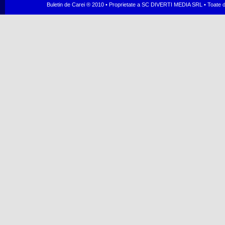
Buletin de Carei ® 2010 • Proprietate a SC DIVERTI MEDIA SRL • Toate dr