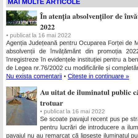
MAI MULTE ARTICOLE
În atenția absolvenților de în
2022
• publicat la 16 mai 2022
Agenția Județeană pentru Ocuparea Forței de 
absolvenții de învățământ din promoția 202
înregistreze în evidențele instituției pentru a be
de Legea nr.76/2002 cu modificările și completări
Nu exista comentarii
•
Citeste in continuare »
Au uitat de iluminatul public c
trotuar
• publicat la 16 mai 2022
Se scoate pavajul recent pus pe st
pentru lucrări de introducere a ilu
pavajul nu au remarcat că lipsește iluminatul pu