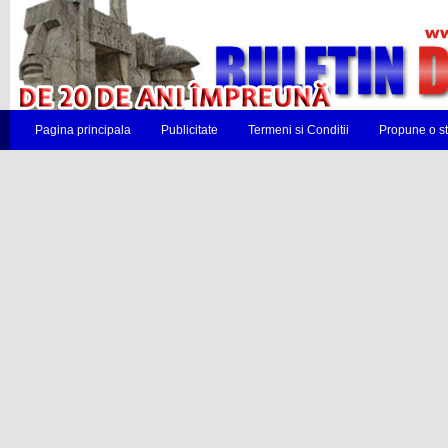
Pagina principala
Publicitate
Termeni si Conditii
Propune o st