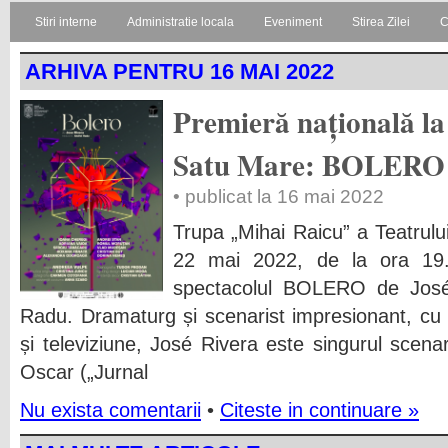
Stiri interne
Administratie locala
Eveniment
Stirea Zilei
C
ARHIVA PENTRU 16 MAI 2022
Premieră națională la
Satu Mare: BOLERO d
• publicat la 16 mai 2022
Trupa „Mihai Raicu” a Teatrulu
22 mai 2022, de la ora 19.0
spectacolul BOLERO de José 
Radu. Dramaturg și scenarist impresionant, cu o
și televiziune, José Rivera este singurul scenar
Oscar („Jurnal
Nu exista comentarii
•
Citeste in continuare »