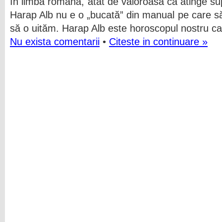
în limba română, atât de valoroasă că atinge su
Harap Alb nu e o „bucată” din manual pe care să
să o uităm. Harap Alb este horoscopul nostru c
Nu exista comentarii
•
Citeste in continuare »