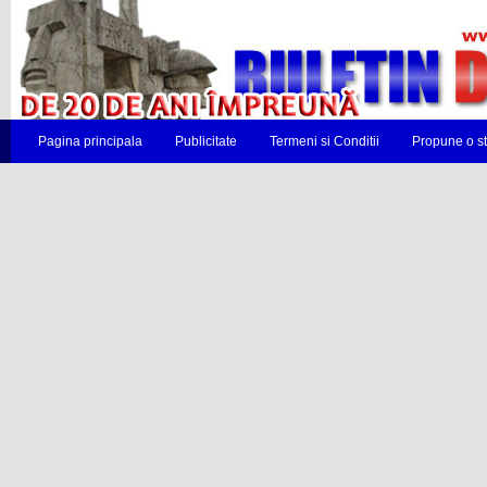
Pagina principala
Publicitate
Termeni si Conditii
Propune o st