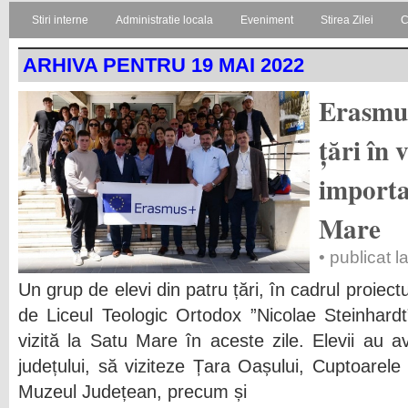
Stiri interne
Administratie locala
Eveniment
Stirea Zilei
C
ARHIVA PENTRU 19 MAI 2022
Erasmus
țări în 
importa
Mare
• publicat 
Un grup de elevi din patru țări, în cadrul proi
de Liceul Teologic Ortodox ”Nicolae Steinhard
vizită la Satu Mare în aceste zile. Elevii au av
județului, să viziteze Țara Oașului, Cuptoarele
Muzeul Județean, precum și