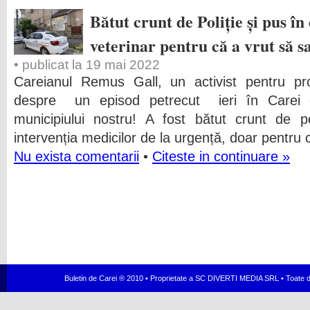
Bătut crunt de Poliție și pus în
veterinar pentru că a vrut să sa
• publicat la 19 mai 2022
Careianul Remus Gall, un activist pentru pro
despre un episod petrecut ieri în Carei 
municipiului nostru! A fost bătut crunt de pol
intervenția medicilor de la urgență, doar pentru
Nu exista comentarii
•
Citeste in continuare »
Buletin de Carei ® 2010 • Proprietate a SC DIVERTI MEDIA SRL • Toate dr