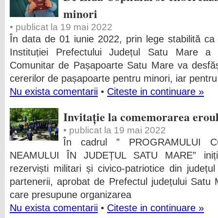
minori
• publicat la 19 mai 2022
În data de 01 iunie 2022, prin lege stabilită c
Instituției Prefectului Județul Satu Mare a s
Comunitar de Pașapoarte Satu Mare va desfășu
cererilor de pașapoarte pentru minori, iar pentru
Nu exista comentarii
•
Citeste in continuare »
Invitație la comemorarea erou
• publicat la 19 mai 2022
În cadrul ” PROGRAMULUI
NEAMULUI ÎN JUDEȚUL SATU MARE” inițiat 
rezerviști militari și civico-patriotice din jude
partenerii, aprobat de Prefectul județului Satu
care presupune organizarea
Nu exista comentarii
•
Citeste in continuare »