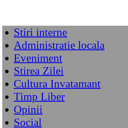
Stiri interne
Administratie locala
Eveniment
Stirea Zilei
Cultura Invatamant
Timp Liber
Opinii
Social