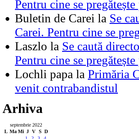
Pentru cine se pregătește
Buletin de Carei
la
Se cau
Carei. Pentru cine se pre
Laszlo
la
Se caută directo
Pentru cine se pregătește
Lochli papa
la
Primăria C
venit contrabandistul
Arhiva
septembrie 2022
L
Ma
Mi
J
V
S
D
1
2
3
4