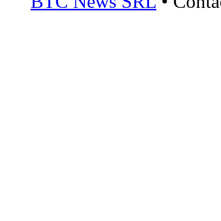
BTC News SRL
• Conta