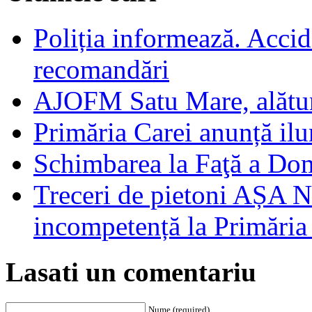
Poliția informează. Accide
recomandări
AJOFM Satu Mare, alături
Primăria Carei anunță il
Schimbarea la Faţă a Do
Treceri de pietoni AȘA N
incompetență la Primăria
Lasati un comentariu
Nume (required)