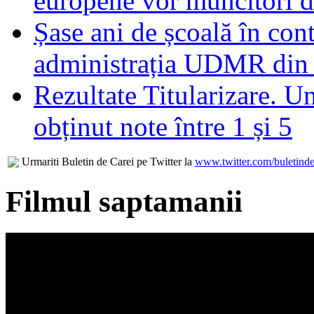
europene vor muncitori 
Șase ani de școală în con
administrația UDMR din
Rezultate Titularizare. U
obținut note între 1 și 5
Urmariti Buletin de Carei pe Twitter la
www.twitter.com/buletinde
Filmul saptamanii