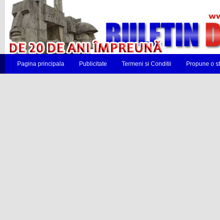
Pagina principala
Publicitate
Termeni si Conditii
Propune o st