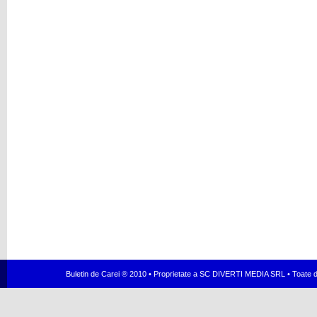
Buletin de Carei ® 2010 • Proprietate a SC DIVERTI MEDIA SRL • Toate dr