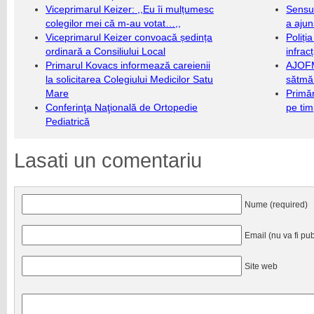
Viceprimarul Keizer: ,,Eu îi mulțumesc
Sensul
colegilor mei că m-au votat…,,
a ajun
Viceprimarul Keizer convoacă ședința
Poliți
ordinară a Consiliului Local
infrac
Primarul Kovacs informează careienii
AJOFM
la solicitarea Colegiului Medicilor Satu
sătmăr
Mare
Primăr
Conferinţa Naţională de Ortopedie
pe ti
Pediatrică
Lasati un comentariu
Nume (required)
Email (nu va fi pub
Site web